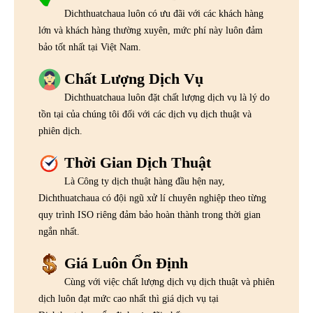
Dichthuatchaua luôn có ưu đãi với các khách hàng
lớn và khách hàng thường xuyên, mức phí này luôn đảm
bảo tốt nhất tại Việt Nam.
Chất Lượng Dịch Vụ
Dichthuatchaua luôn đặt chất lượng dịch vụ là lý do
tồn tại của chúng tôi đối với các dịch vụ dịch thuật và
phiên dịch.
Thời Gian Dịch Thuật
Là Công ty dịch thuật hàng đầu hện nay,
Dichthuatchaua có đội ngũ xử lí chuyên nghiệp theo từng
quy trình ISO riêng đảm bảo hoàn thành trong thời gian
ngắn nhất.
Giá Luôn Ổn Định
Cùng với việc chất lượng dịch vụ dịch thuật và phiên
dịch luôn đạt mức cao nhất thì giá dịch vụ tại