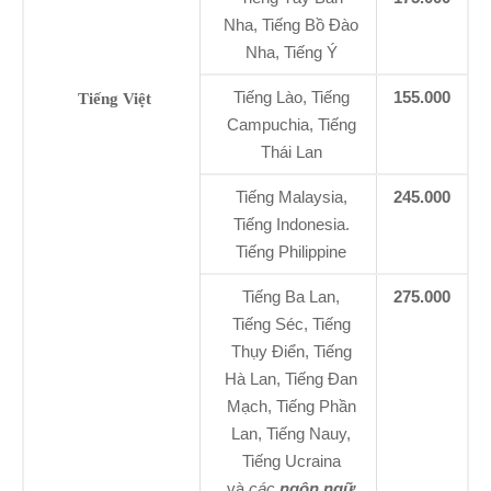
Nha, Tiếng Bồ Đào
Nha, Tiếng Ý
Tiếng Lào, Tiếng
155.000
Tiếng Việt
Campuchia, Tiếng
Thái Lan
Tiếng Malaysia,
245.000
Tiếng Indonesia.
Tiếng Philippine
Tiếng Ba Lan,
275.000
Tiếng Séc, Tiếng
Thụy Điển, Tiếng
Hà Lan, Tiếng Đan
Mạch, Tiếng Phần
Lan, Tiếng Nauy,
Tiếng Ucraina
và
các
ngôn ngữ