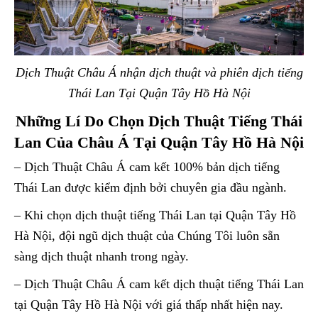
Dịch Thuật Châu Á nhận dịch thuật và phiên dịch tiếng
Thái Lan Tại Quận Tây Hồ Hà Nội
Những Lí Do Chọn Dịch Thuật Tiếng Thái
Lan Của Châu Á Tại Quận Tây Hồ Hà Nội
– Dịch Thuật Châu Á cam kết 100% bản dịch tiếng
Thái Lan được kiểm định bởi chuyên gia đầu ngành.
– Khi chọn dịch thuật tiếng Thái Lan tại Quận Tây Hồ
Hà Nội, đội ngũ dịch thuật của Chúng Tôi luôn sẵn
sàng dịch thuật nhanh trong ngày.
– Dịch Thuật Châu Á cam kết dịch thuật tiếng Thái Lan
tại Quận Tây Hồ Hà Nội với giá thấp nhất hiện nay.