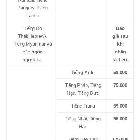
Bungary, Tiếng
Latinh
Tiếng Do
Báo
Thái(Hebrew),
giá sau
Tiếng Myanmar và
khi
các
ngôn
nhận
ngữ
khác
tài liệu.
Tiếng Anh
58.000
Tiếng Pháp, Tiếng
75.000
Nga, Tiếng Đức
Tiếng Trung
69.000
Tiếng Nhật, Tiếng
95.000
Hàn
Tiếng Tây Ban
175.000