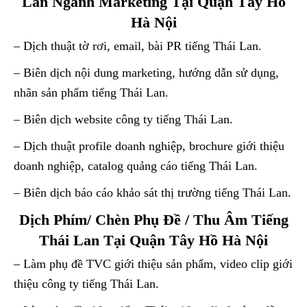
Lan Ngành Marketing Tại Quận Tây Hồ
Hà Nội
– Dịch thuật tờ rơi, email, bài PR tiếng Thái Lan.
– Biên dịch nội dung marketing, hướng dẫn sử dụng,
nhãn sản phẩm tiếng Thái Lan.
– Biên dịch website công ty tiếng Thái Lan.
– Dịch thuật profile doanh nghiệp, brochure giới thiệu
doanh nghiệp, catalog quảng cáo tiếng Thái Lan.
– Biên dịch báo cáo khảo sát thị trường tiếng Thái Lan.
Dịch Phím/ Chèn Phụ Đề / Thu Âm Tiếng
Thái Lan Tại Quận Tây Hồ Hà Nội
– Làm phụ đề TVC giới thiệu sản phẩm, video clip giới
thiệu công ty tiếng Thái Lan.