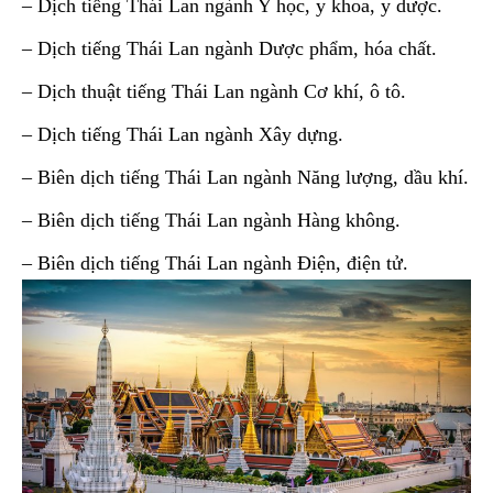
– Dịch tiếng Thái Lan ngành Y học, y khoa, y dược.
– Dịch tiếng Thái Lan ngành Dược phẩm, hóa chất.
– Dịch thuật tiếng Thái Lan ngành Cơ khí, ô tô.
– Dịch tiếng Thái Lan ngành Xây dựng.
– Biên dịch tiếng Thái Lan ngành Năng lượng, dầu khí.
– Biên dịch tiếng Thái Lan ngành Hàng không.
– Biên dịch tiếng Thái Lan ngành Điện, điện tử.