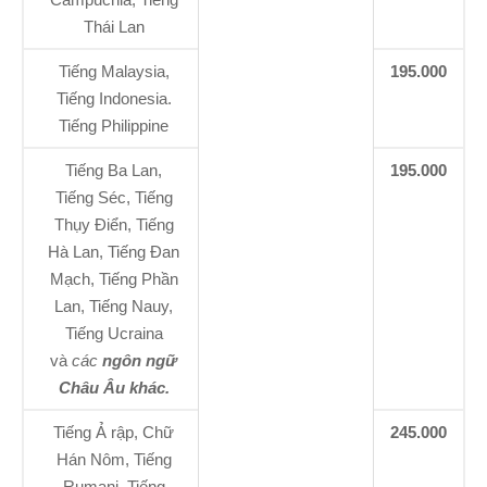
Thái Lan
Tiếng Malaysia,
195.000
Tiếng Indonesia.
Tiếng Philippine
Tiếng Ba Lan,
195.000
Tiếng Séc, Tiếng
Thụy Điển, Tiếng
Hà Lan, Tiếng Đan
Mạch, Tiếng Phần
Lan, Tiếng Nauy,
Tiếng Ucraina
và
các
ngôn ngữ
Châu Âu khác.
Tiếng Ả rập, Chữ
245.000
Hán Nôm, Tiếng
Rumani, Tiếng