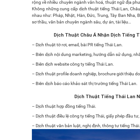
rộng về nhiều chuyên ngành văn hoá, thuật ngữ địa phươn
Không những cung cấp dịch thuật tiếng Thái Lan, Châu
nhau như: Pháp, Nhật, Hàn, Đức, Trung, Tây Ban Nha, B
sơ thầu, văn bản chuyên ngành sâu, dự án, tài liệu…
Dịch Thuật Châu Á Nhận Dịch Tiếng 
– Dịch thuật tờ rơi, email, bài PR tiếng Thái Lan.
– Biên dịch nội dung marketing, hướng dẫn sử dụng, nh
– Biên dịch website công ty tiếng Thái Lan.
– Dịch thuật profile doanh nghiệp, brochure giới thiệu 
– Biên dịch báo cáo khảo sát thị trường tiếng Thái Lan.
Dịch Thuật Tiếng Thái Lan 
– Dịch thuật hợp đồng tiếng Thái.
– Dịch thuật điều lệ công ty tiếng Thái, giấy phép đầu tư
– Dịch thuật văn bản luật, nghị định, thông tư tiếng Thái