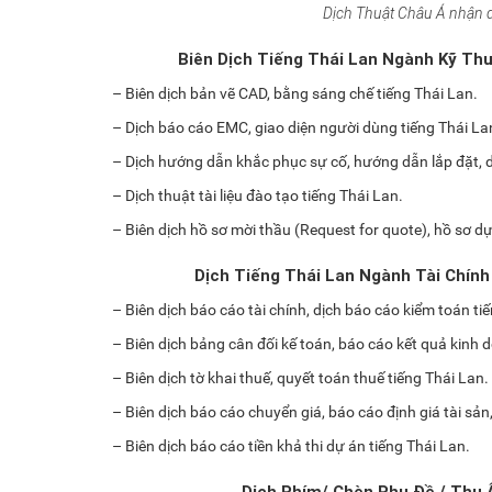
Dịch Thuật Châu Á nhận d
Biên Dịch Tiếng Thái Lan Ngành Kỹ Th
– Biên dịch bản vẽ CAD, bằng sáng chế tiếng Thái Lan.
– Dịch báo cáo EMC, giao diện người dùng tiếng Thái La
– Dịch hướng dẫn khắc phục sự cố, hướng dẫn lắp đặt, 
– Dịch thuật tài liệu đào tạo tiếng Thái Lan.
– Biên dịch hồ sơ mời thầu (Request for quote), hồ sơ dự
Dịch Tiếng Thái Lan Ngành Tài Chín
– Biên dịch báo cáo tài chính, dịch báo cáo kiểm toán ti
– Biên dịch bảng cân đối kế toán, báo cáo kết quả kinh d
– Biên dịch tờ khai thuế, quyết toán thuế tiếng Thái Lan.
– Biên dịch báo cáo chuyển giá, báo cáo định giá tài sản
– Biên dịch báo cáo tiền khả thi dự án tiếng Thái Lan.
Dịch Phím/ Chèn Phụ Đề / Thu