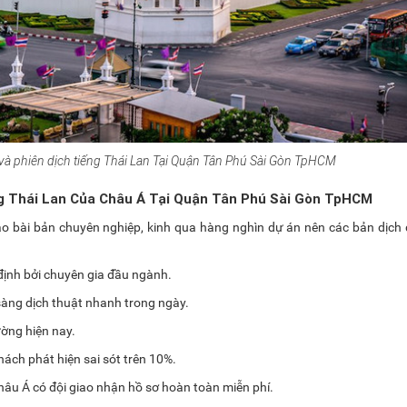
và phiên dịch tiếng Thái Lan Tại Quận Tân Phú Sài Gòn TpHCM
g Thái Lan Của Châu Á Tại Quận Tân Phú Sài Gòn TpHCM
ạo bài bản chuyên nghiệp, kinh qua hàng nghìn dự án nên các bản dịc
ịnh bởi chuyên gia đầu ngành.
 sàng dịch thuật nhanh trong ngày.
ường hiện nay.
ách phát hiện sai sót trên 10%.
âu Á có đội giao nhận hồ sơ hoàn toàn miễn phí.