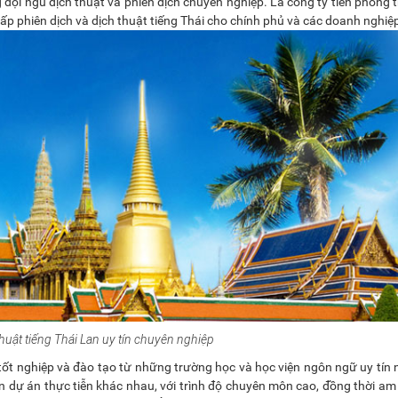
g đội ngũ dịch thuật và phiên dịch chuyên nghiệp. Là công ty tiên phong t
cấp phiên dịch và dịch thuật tiếng Thái cho chính phủ và các doanh nghiệ
huật tiếng Thái Lan uy tín chuyên nghiệp
tốt nghiệp và đào tạo từ những trường học và học viện ngôn ngữ uy tín 
n dự án thực tiễn khác nhau, với trình độ chuyên môn cao, đồng thời am