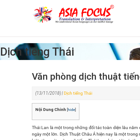
Dịch tiếng Thái
Văn phòng dịch thuật tiế
(13/11/2018) |
Dịch tiếng Thái
Nội Dung Chính
[
hide
]
Thái Lan là một trong những đối tác toàn diện lâu năm 
ngày một lớn. Dịch Thuật Châu Á hiện nay là một trong n