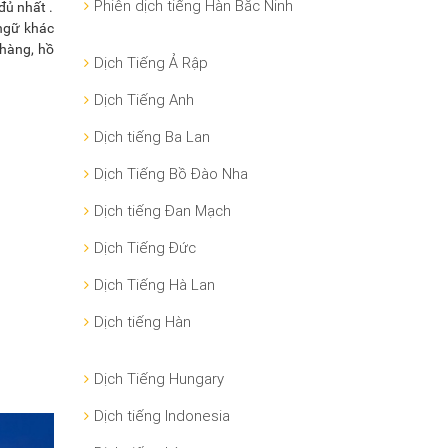
Phiên dịch tiếng Hàn Bắc Ninh
đủ nhất .
 ngữ khác
 hàng, hồ
Dịch Tiếng Ả Rập
Dịch Tiếng Anh
Dịch tiếng Ba Lan
Dịch Tiếng Bồ Đào Nha
Dịch tiếng Đan Mạch
Dịch Tiếng Đức
Dịch Tiếng Hà Lan
Dịch tiếng Hàn
Dịch Tiếng Hungary
Dịch tiếng Indonesia