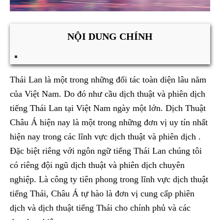
NỘI DUNG CHÍNH
Thái Lan là một trong những đối tác toàn diện lâu năm
của Việt Nam. Do đó như cầu dịch thuật và phiên dịch
tiếng Thái Lan tại Việt Nam ngày một lớn. Dịch Thuật
Châu Á hiện nay là một trong những đơn vị uy tín nhất
hiện nay trong các lĩnh vực dịch thuật và phiên dịch .
Đặc biệt riêng với ngôn ngữ tiếng Thái Lan chúng tôi
có riêng đội ngũ dịch thuật và phiên dịch chuyên
nghiệp. Là công ty tiên phong trong lĩnh vực dịch thuật
tiếng Thái, Châu Á tự hào là đơn vị cung cấp phiên
dịch và dịch thuật tiếng Thái cho chính phủ và các