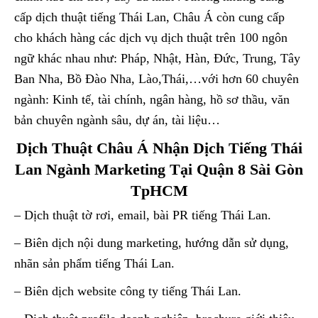
cấp dịch thuật tiếng Thái Lan, Châu Á còn cung cấp
cho khách hàng các dịch vụ dịch thuật trên 100 ngôn
ngữ khác nhau như: Pháp, Nhật, Hàn, Đức, Trung, Tây
Ban Nha, Bồ Đào Nha, Lào,Thái,…với hơn 60 chuyên
ngành: Kinh tế, tài chính, ngân hàng, hồ sơ thầu, văn
bản chuyên ngành sâu, dự án, tài liệu…
Dịch Thuật Châu Á Nhận Dịch Tiếng Thái
Lan Ngành Marketing Tại Quận 8 Sài Gòn
TpHCM
– Dịch thuật tờ rơi, email, bài PR tiếng Thái Lan.
– Biên dịch nội dung marketing, hướng dẫn sử dụng,
nhãn sản phẩm tiếng Thái Lan.
– Biên dịch website công ty tiếng Thái Lan.