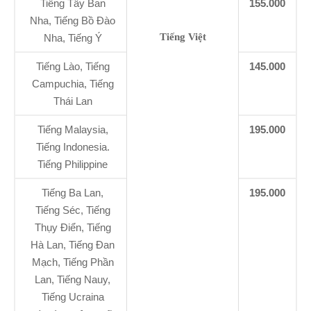
Tiếng Tây Ban
155.000
Nha, Tiếng Bồ Đào
Tiếng Việt
Nha, Tiếng Ý
Tiếng Lào, Tiếng
145.000
Campuchia, Tiếng
Thái Lan
Tiếng Malaysia,
195.000
Tiếng Indonesia.
Tiếng Philippine
Tiếng Ba Lan,
195.000
Tiếng Séc, Tiếng
Thụy Điển, Tiếng
Hà Lan, Tiếng Đan
Mạch, Tiếng Phần
Lan, Tiếng Nauy,
Tiếng Ucraina