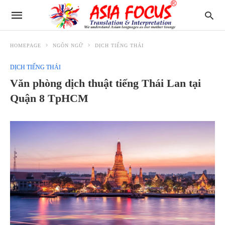
HOMEPAGE
NGÔN NGỮ
DỊCH TIẾNG THÁI
DỊCH TIẾNG THÁI
Văn phòng dịch thuật tiếng Thái Lan tại
Quận 8 TpHCM