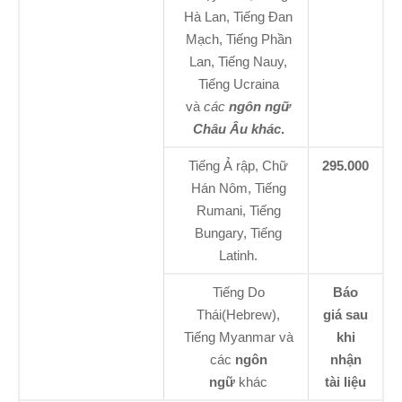
Hà Lan, Tiếng Đan
Mạch, Tiếng Phần
Lan, Tiếng Nauy,
Tiếng Ucraina
và
các
ngôn ngữ
Châu Âu khác
.
Tiếng Ả rập, Chữ
295.000
Hán Nôm, Tiếng
Rumani, Tiếng
Bungary, Tiếng
Latinh.
Tiếng Do
Báo
Thái(Hebrew),
giá sau
Tiếng Myanmar và
khi
các
ngôn
nhận
ngữ
khác
tài liệu