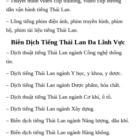
– Thuyết minh video clip training, video clip hướng
dẫn vận hành tiếng Thái Lan.
– Lồng tiếng phim điện ảnh, phim truyền hình, phim
bộ, phim tài liệu tiếng Thái Lan.
Biên Dịch Tiếng Thái Lan Đa Lĩnh Vực
– Dịch thuật tiếng Thái Lan ngành Công nghệ thông
tin.
– Dịch tiếng Thái Lan ngành Y học, y khoa, y dược.
– Dịch tiếng Thái Lan ngành Dược phẩm, hóa chất.
– Dịch thuật tiếng Thái Lan ngành Cơ khí, ô tô.
– Dịch tiếng Thái Lan ngành Xây dựng.
– Biên dịch tiếng Thái Lan ngành Năng lượng, dầu khí.
– Biên dịch tiếng Thái Lan ngành Hàng không.