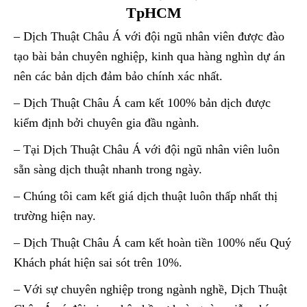
TpHCM
– Dịch Thuật Châu Á với đội ngũ nhân viên được đào
tạo bài bản chuyên nghiệp, kinh qua hàng nghìn dự án
nên các bản dịch đảm bảo chính xác nhất.
– Dịch Thuật Châu Á cam kết 100% bản dịch được
kiểm định bởi chuyên gia đầu ngành.
– Tại Dịch Thuật Châu Á với đội ngũ nhân viên luôn
sẵn sàng dịch thuật nhanh trong ngày.
– Chúng tôi cam kết giá dịch thuật luôn thấp nhất thị
trường hiện nay.
– Dịch Thuật Châu Á cam kết hoàn tiền 100% nếu Quý
Khách phát hiện sai sót trên 10%.
– Với sự chuyên nghiệp trong ngành nghề, Dịch Thuật