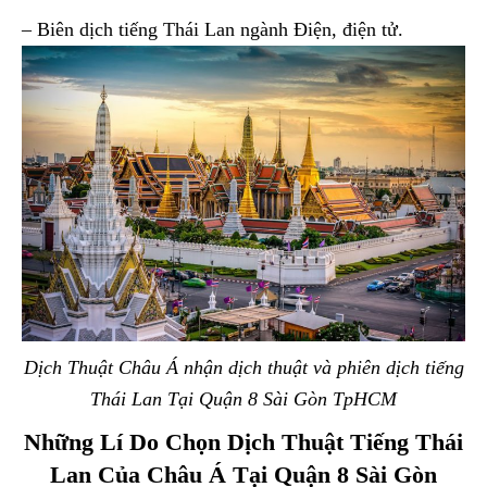
– Biên dịch tiếng Thái Lan ngành Điện, điện tử.
Dịch Thuật Châu Á nhận dịch thuật và phiên dịch tiếng
Thái Lan Tại Quận 8 Sài Gòn TpHCM
Những Lí Do Chọn Dịch Thuật Tiếng Thái
Lan Của Châu Á Tại Quận 8 Sài Gòn