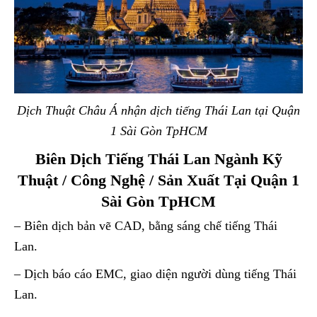
Dịch Thuật Châu Á nhận dịch tiếng Thái Lan tại Quận
1 Sài Gòn TpHCM
Biên Dịch Tiếng Thái Lan Ngành Kỹ
Thuật / Công Nghệ / Sản Xuất Tại Quận 1
Sài Gòn TpHCM
– Biên dịch bản vẽ CAD, bằng sáng chế tiếng Thái
Lan.
– Dịch báo cáo EMC, giao diện người dùng tiếng Thái
Lan.