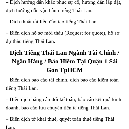
– Dịch hướng dẫn khắc phục sự cố, hướng dẫn lắp đặt,
dịch hướng dẫn vận hành tiếng Thái Lan.
– Dịch thuật tài liệu đào tạo tiếng Thái Lan.
– Biên dịch hồ sơ mời thầu (Request for quote), hồ sơ
dự thầu tiếng Thái Lan.
Dịch Tiếng Thái Lan Ngành Tài Chính /
Ngân Hàng / Bảo Hiểm Tại Quận 1 Sài
Gòn TpHCM
– Biên dịch báo cáo tài chính, dịch báo cáo kiểm toán
tiếng Thái Lan.
– Biên dịch bảng cân đối kế toán, báo cáo kết quả kinh
doanh, báo cáo lưu chuyển tiền tệ tiếng Thái Lan.
– Biên dịch tờ khai thuế, quyết toán thuế tiếng Thái
Lan.