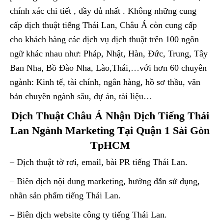
chính xác chi tiết , đầy đủ nhất . Không những cung
cấp dịch thuật tiếng Thái Lan, Châu Á còn cung cấp
cho khách hàng các dịch vụ dịch thuật trên 100 ngôn
ngữ khác nhau như: Pháp, Nhật, Hàn, Đức, Trung, Tây
Ban Nha, Bồ Đào Nha, Lào,Thái,…với hơn 60 chuyên
ngành: Kinh tế, tài chính, ngân hàng, hồ sơ thầu, văn
bản chuyên ngành sâu, dự án, tài liệu…
Dịch Thuật Châu Á Nhận Dịch Tiếng Thái
Lan Ngành Marketing Tại Quận 1 Sài Gòn
TpHCM
– Dịch thuật tờ rơi, email, bài PR tiếng Thái Lan.
– Biên dịch nội dung marketing, hướng dẫn sử dụng,
nhãn sản phẩm tiếng Thái Lan.
– Biên dịch website công ty tiếng Thái Lan.