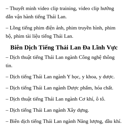
– Thuyết minh video clip training, video clip hướng
dẫn vận hành tiếng Thái Lan.
– Lồng tiếng phim điện ảnh, phim truyền hình, phim
bộ, phim tài liệu tiếng Thái Lan.
Biên Dịch Tiếng Thái Lan Đa Lĩnh Vực
– Dịch thuật tiếng Thái Lan ngành Công nghệ thông
tin.
– Dịch tiếng Thái Lan ngành Y học, y khoa, y dược.
– Dịch tiếng Thái Lan ngành Dược phẩm, hóa chất.
– Dịch thuật tiếng Thái Lan ngành Cơ khí, ô tô.
– Dịch tiếng Thái Lan ngành Xây dựng.
– Biên dịch tiếng Thái Lan ngành Năng lượng, dầu khí.