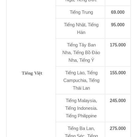
Tiếng Trung
69.000
Tiếng Nhật, Tiếng
95.000
Hàn
Tiếng Tây Ban
175.000
Nha, Tiếng Bồ Đào
Nha, Tiếng Ý
Tiếng Lào, Tiếng
155.000
Tiếng Việt
Campuchia, Tiếng
Thái Lan
Tiếng Malaysia,
245.000
Tiếng Indonesia.
Tiếng Philippine
Tiếng Ba Lan,
275.000
Tiếng Séc, Tiếng