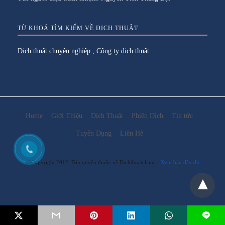
TỪ KHOÁ TÌM KIẾM VỀ DỊCH THUẬT
Dịch thuật chuyên nghiệp
,
Công ty dịch thuật
Home
Giới Thiệu
Dịch Thuật
Phiên Dịch
Tin tức
Tuyển Dụng
Liên Hệ
@Copyright 2012. Bản quyền thuộc về Dichthuatchaua
Xem bản đầy đủ
L