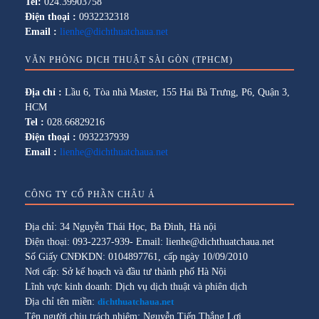
Tel:
024.39903758
Điện thoại :
0932232318
Email :
lienhe@dichthuatchaua.net
VĂN PHÒNG DỊCH THUẬT SÀI GÒN (TPHCM)
Địa chỉ :
Lầu 6, Tòa nhà Master, 155 Hai Bà Trưng, P6, Quận 3,
HCM
Tel :
028.66829216
Điện thoại :
0932237939
Email :
lienhe@dichthuatchaua.net
CÔNG TY CỔ PHẦN CHÂU Á
Địa chỉ: 34 Nguyễn Thái Học, Ba Đình, Hà nội
Điện thoại: 093-2237-939- Email: lienhe@dichthuatchaua.net
Số Giấy CNĐKDN: 0104897761, cấp ngày 10/09/2010
Nơi cấp: Sở kế hoạch và đầu tư thành phố Hà Nội
Lĩnh vực kinh doanh: Dịch vụ dịch thuật và phiên dịch
Địa chỉ tên miền:
dichthuatchaua.net
Tên người chịu trách nhiệm: Nguyễn Tiến Thắng Lợi