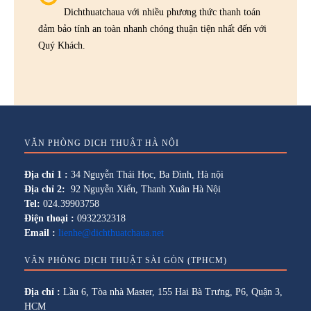
Dichthuatchaua với nhiều phương thức thanh toán
đảm bảo tính an toàn nhanh chóng thuận tiện nhất đến với
Quý Khách.
VĂN PHÒNG DỊCH THUẬT HÀ NỘI
Địa chỉ 1 :
34 Nguyễn Thái Học, Ba Đình, Hà nội
Địa chỉ 2:
92 Nguyễn Xiển, Thanh Xuân Hà Nội
Tel:
024.39903758
Điện thoại :
0932232318
Email :
lienhe@dichthuatchaua.net
VĂN PHÒNG DỊCH THUẬT SÀI GÒN (TPHCM)
Địa chỉ :
Lầu 6, Tòa nhà Master, 155 Hai Bà Trưng, P6, Quận 3,
HCM