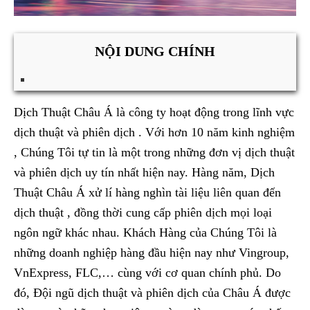
NỘI DUNG CHÍNH
Dịch Thuật Châu Á là công ty hoạt động trong lĩnh vực
dịch thuật và phiên dịch . Với hơn 10 năm kinh nghiệm
, Chúng Tôi tự tin là một trong những đơn vị dịch thuật
và phiên dịch uy tín nhất hiện nay. Hàng năm, Dịch
Thuật Châu Á xử lí hàng nghìn tài liệu liên quan đến
dịch thuật , đồng thời cung cấp phiên dịch mọi loại
ngôn ngữ khác nhau. Khách Hàng của Chúng Tôi là
những doanh nghiệp hàng đầu hiện nay như Vingroup,
VnExpress, FLC,… cùng với cơ quan chính phủ. Do
đó, Đội ngũ dịch thuật và phiên dịch của Châu Á được