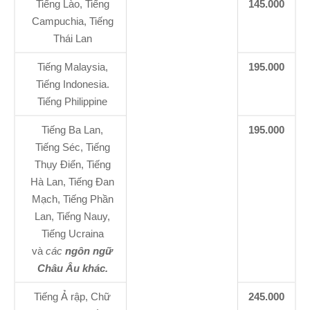
Tiếng Lào, Tiếng
145.000
Campuchia, Tiếng
Thái Lan
Tiếng Malaysia,
195.000
Tiếng Indonesia.
Tiếng Philippine
Tiếng Ba Lan,
195.000
Tiếng Séc, Tiếng
Thụy Điển, Tiếng
Hà Lan, Tiếng Đan
Mạch, Tiếng Phần
Lan, Tiếng Nauy,
Tiếng Ucraina
và
các
ngôn ngữ
Châu Âu khác.
Tiếng Ả rập, Chữ
245.000