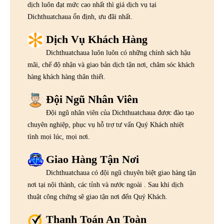
dịch luôn đạt mức cao nhất thì giá dịch vụ tại
Dichthuatchaua ổn định, ưu đãi nhất.
Dịch Vụ Khách Hàng
Dichthuatchaua luôn luôn có những chính sách hậu
mãi, chế độ nhận và giao bản dịch tận nơi, chăm sóc khách
hàng khách hàng thân thiết.
Đội Ngũ Nhân Viên
Đội ngũ nhân viên của Dichthuatchaua được đào tạo
chuyên nghiệp, phục vụ hỗ trợ tư vấn Quý Khách nhiệt
tình mọi lúc, mọi nơi.
Giao Hàng Tận Nơi
Dichthuatchaua có đội ngũ chuyên biệt giao hàng tận
nơi tại nội thành, các tỉnh và nước ngoài . Sau khi dịch
thuật công chứng sẽ giao tận nơi đến Quý Khách.
Thanh Toán An Toàn