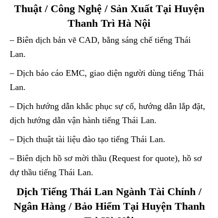
Thuật / Công Nghệ / Sản Xuất Tại Huyện
Thanh Trì Hà Nội
– Biên dịch bản vẽ CAD, bằng sáng chế tiếng Thái
Lan.
– Dịch báo cáo EMC, giao diện người dùng tiếng Thái
Lan.
– Dịch hướng dẫn khắc phục sự cố, hướng dẫn lắp đặt,
dịch hướng dẫn vận hành tiếng Thái Lan.
– Dịch thuật tài liệu đào tạo tiếng Thái Lan.
– Biên dịch hồ sơ mời thầu (Request for quote), hồ sơ
dự thầu tiếng Thái Lan.
Dịch Tiếng Thái Lan Ngành Tài Chính /
Ngân Hàng / Bảo Hiểm Tại Huyện Thanh