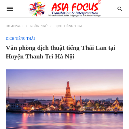
HOMEPAGE
NGÔN NGỮ
DỊCH TIẾNG THÁI
DỊCH TIẾNG THÁI
Văn phòng dịch thuật tiếng Thái Lan tại
Huyện Thanh Trì Hà Nội