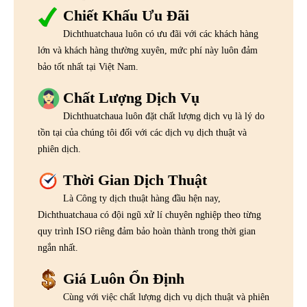
Chiết Khấu Ưu Đãi
Dichthuatchaua luôn có ưu đãi với các khách hàng
lớn và khách hàng thường xuyên, mức phí này luôn đảm
bảo tốt nhất tại Việt Nam.
Chất Lượng Dịch Vụ
Dichthuatchaua luôn đặt chất lượng dịch vụ là lý do
tồn tại của chúng tôi đối với các dịch vụ dịch thuật và
phiên dịch.
Thời Gian Dịch Thuật
Là Công ty dịch thuật hàng đầu hện nay,
Dichthuatchaua có đội ngũ xử lí chuyên nghiệp theo từng
quy trình ISO riêng đảm bảo hoàn thành trong thời gian
ngắn nhất.
Giá Luôn Ổn Định
Cùng với việc chất lượng dịch vụ dịch thuật và phiên