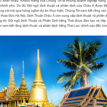
 ngữ khác nhau. Khách Hàng của Chúng Tôi là những doanh nghiệp hàng
chính phủ. Do đó, Đội ngũ dịch thuật và phiên dịch của Châu Á được đ
ùng với trải qua hàng nghìn dự án thực hiện, Chúng Tôi cam kết rằng các
 Hoài Đức Hà Nội, Dịch Thuật Châu Á còn cung cấp dịch thuật và phiên d
g tôi. Đội ngũ Dịch Thuật và Phiên Dịch tiếng Thái được đào tạo và tiêp
i cam kết rằng dịch thuật và phiên dịch tiếng Thái Lan chính xác đến từng