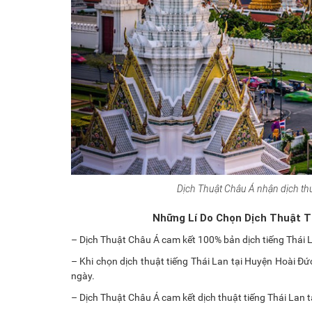
Dịch Thuật Châu Á nhận dịch thu
Những Lí Do Chọn Dịch Thuật T
– Dịch Thuật Châu Á cam kết 100% bản dịch tiếng Thái 
– Khi chọn dịch thuật tiếng Thái Lan tại Huyện Hoài Đứ
ngày.
– Dịch Thuật Châu Á cam kết dịch thuật tiếng Thái Lan t