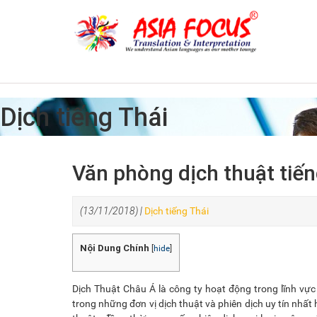
Dịch tiếng Thái
Văn phòng dịch thuật tiến
(13/11/2018) |
Dịch tiếng Thái
Nội Dung Chính
[
hide
]
Dịch Thuật Châu Á là công ty hoạt động trong lĩnh vực 
trong những đơn vị dịch thuật và phiên dịch uy tín nhất 