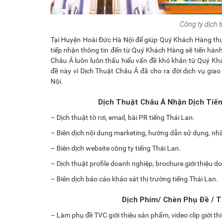
Công ty dịch t
Tại Huyện Hoài Đức Hà Nội để giúp Quý Khách Hàng thuậ
tiếp nhận thông tin đến từ Quý Khách Hàng sẽ tiến hành
Châu Á luôn luôn thấu hiểu vấn đề khó khăn từ Quý K
đề này vì Dịch Thuật Châu Á đã cho ra đời dịch vụ gia
Nội.
Dịch Thuật Châu Á Nhận Dịch Tiến
– Dịch thuật tờ rơi, email, bài PR tiếng Thái Lan.
– Biên dịch nội dung marketing, hướng dẫn sử dụng, nh
– Biên dịch website công ty tiếng Thái Lan.
– Dịch thuật profile doanh nghiệp, brochure giới thiệu 
– Biên dịch báo cáo khảo sát thị trường tiếng Thái Lan.
Dịch Phím/ Chèn Phụ Đề / T
– Làm phụ đề TVC giới thiệu sản phẩm, video clip giới th