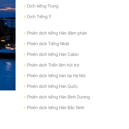
Dịch tiếng Trung
Dịch Tiếng Ý
Phiên dịch tiếng Hàn đàm phán
Phiên dịch Tiếng Nhật
Phiên dịch tiếng Hàn Cabin
Phiên dịch Triển lãm hội trợ
Phiên dịch tiếng hàn tại Hà Nội
Phiên dịch tiếng Hàn Quốc
Phiên dịch tiếng Hàn Bình Dương
Phiên dịch tiếng Hàn Bắc Ninh