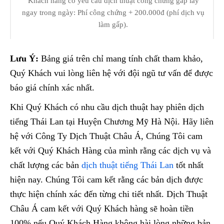
Khách hàng có yêu cầu dịch thuật công chứng gấp lấy
ngay trong ngày: Phí công chứng + 200.000đ (phí dịch vụ
làm gấp).
Lưu Ý:
Bảng giá trên chỉ mang tính chất tham khảo,
Quý Khách vui lòng liên hệ với đội ngũ tư vấn để được
báo giá chính xác nhất.
Khi Quý Khách có nhu cầu dịch thuật hay phiên dịch
tiếng Thái Lan tại Huyện Chương Mỹ Hà Nội. Hãy liên
hệ với Công Ty Dịch Thuật Châu Á, Chúng Tôi cam
kết với Quý Khách Hàng của mình rằng các dịch vụ và
chất lượng các bản
dịch thuật tiếng Thái Lan
tốt nhất
hiện nay. Chúng Tôi cam kết rằng các bản dịch được
thực hiện chính xác đến từng chi tiết nhất. Dịch Thuật
Châu Á cam kết với Quý Khách hàng sẽ hoàn tiền
100% nếu Quý Khách Hàng không hài lòng những bản