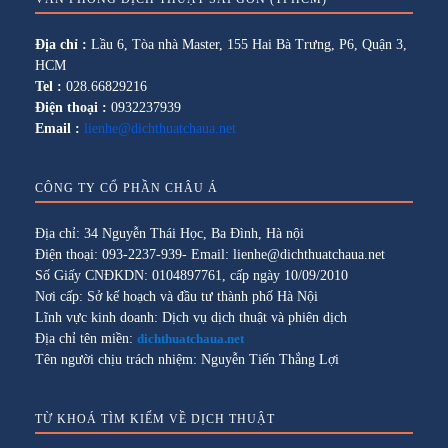
Địa chỉ :
Lầu 6, Tòa nhà Master, 155 Hai Bà Trưng, P6, Quận 3,
HCM
Tel :
028.66829216
Điện thoại :
0932237939
Email :
lienhe@dichthuatchaua.net
CÔNG TY CỔ PHẦN CHÂU Á
Địa chỉ: 34 Nguyễn Thái Học, Ba Đình, Hà nội
Điện thoại: 093-2237-939- Email: lienhe@dichthuatchaua.net
Số Giấy CNĐKDN: 0104897761, cấp ngày 10/09/2010
Nơi cấp: Sở kế hoạch và đầu tư thành phố Hà Nội
Lĩnh vực kinh doanh: Dịch vụ dịch thuật và phiên dịch
Địa chỉ tên miền:
dichthuatchaua.net
Tên người chịu trách nhiệm: Nguyễn Tiến Thắng Lợi
TỪ KHOÁ TÌM KIẾM VỀ DỊCH THUẬT