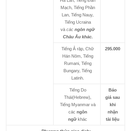
Hà Lan, Tiếng Đan
Mạch, Tiếng Phần
Lan, Tiếng Nauy,
Tiếng Ucraina
và
các
ngôn ngữ
Châu Âu khác
.
Tiếng Ả rập, Chữ
295.000
Hán Nôm, Tiếng
Rumani, Tiếng
Bungary, Tiếng
Latinh.
Tiếng Do
Báo
Thái(Hebrew),
giá sau
Tiếng Myanmar và
khi
các
ngôn
nhận
ngữ
khác
tài liệu