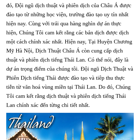
đó, Đội ngũ dịch thuật và phiên dịch của Châu Á được
đào tạo từ những học viện, trường đào tạo uy tín nhất
hiện nay. Cùng với trải qua hàng nghìn dự án thực
hiện, Chúng Tôi cam kết rằng các bản dịch được dịch
một cách chính xác nhất. Hiện nay, Tại Huyện Chương
Mỹ Hà Nội, Dịch Thuật Châu Á còn cung cấp dịch
thuật và phiên dịch tiếng Thái Lan. Có thể nói, đây là
dự án trọng điểm của chúng tôi. Đội ngũ Dịch Thuật và
Phiên Dịch tiếng Thái được đào tạo và tiêp thu thực
tiễn từ văn hoá vùng miền tại Thái Lan. Do đó, Chúng
Tôi cam kết rằng dịch thuật và phiên dịch tiếng Thái
Lan chính xác đến từng chi tiết nhất.