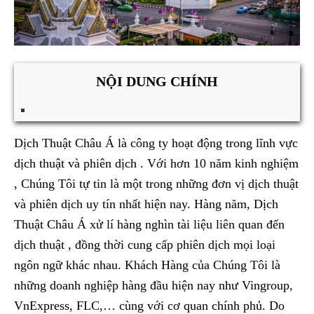
NỘI DUNG CHÍNH
Dịch Thuật Châu Á là công ty hoạt động trong lĩnh vực
dịch thuật và phiên dịch . Với hơn 10 năm kinh nghiệm
, Chúng Tôi tự tin là một trong những đơn vị dịch thuật
và phiên dịch uy tín nhất hiện nay. Hàng năm, Dịch
Thuật Châu Á xử lí hàng nghìn tài liệu liên quan đến
dịch thuật , đồng thời cung cấp phiên dịch mọi loại
ngôn ngữ khác nhau. Khách Hàng của Chúng Tôi là
những doanh nghiệp hàng đầu hiện nay như Vingroup,
VnExpress, FLC,… cùng với cơ quan chính phủ. Do