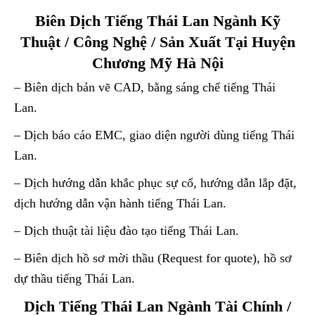
Biên Dịch Tiếng Thái Lan Ngành Kỹ
Thuật / Công Nghệ / Sản Xuất Tại Huyện
Chương Mỹ Hà Nội
– Biên dịch bản vẽ CAD, bằng sáng chế tiếng Thái
Lan.
– Dịch báo cáo EMC, giao diện người dùng tiếng Thái
Lan.
– Dịch hướng dẫn khắc phục sự cố, hướng dẫn lắp đặt,
dịch hướng dẫn vận hành tiếng Thái Lan.
– Dịch thuật tài liệu đào tạo tiếng Thái Lan.
– Biên dịch hồ sơ mời thầu (Request for quote), hồ sơ
dự thầu tiếng Thái Lan.
Dịch Tiếng Thái Lan Ngành Tài Chính /