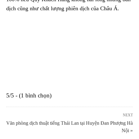
dịch cũng như chất lượng phiên dịch của Châu Á.
5/5 - (1 bình chọn)
NEXT
Văn phòng dịch thuật tiếng Thái Lan tại Huyện Đan Phượng Hà
Nội »