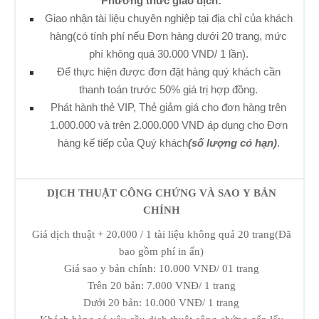
Phương thức giao dịch:
Giao nhận tài liệu chuyên nghiệp tại địa chỉ của khách
hàng(có tính phí nếu Đơn hàng dưới 20 trang, mức
phí không quá 30.000 VND/ 1 lần).
Để thực hiện được đơn đặt hàng quý khách cần
thanh toán trước 50% giá trị hợp đồng.
Phát hành thẻ VIP, Thẻ giảm giá cho đơn hàng trên
1.000.000 và trên 2.000.000 VND áp dụng cho Đơn
hàng kế tiếp của Quý khách
(số lượng có hạn)
.
DỊCH THUẬT CÔNG CHỨNG VÀ SAO Y BẢN
CHÍNH
Giá dịch thuật + 20.000 / 1 tài liệu không quá 20 trang(Đã
bao gồm phí in ấn)
Giá sao y bản chính: 10.000 VNĐ/ 01 trang
Trên 20 bản: 7.000 VNĐ/ 1 trang
Dưới 20 bản: 10.000 VNĐ/ 1 trang