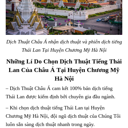
Dịch Thuật Châu Á nhận dịch thuật và phiên dịch tiếng
Thái Lan Tại Huyện Chương Mỹ Hà Nội
Những Lí Do Chọn Dịch Thuật Tiếng Thái
Lan Của Châu Á Tại Huyện Chương Mỹ
Hà Nội
– Dịch Thuật Châu Á cam kết 100% bản dịch tiếng
Thái Lan được kiểm định bởi chuyên gia đầu ngành.
– Khi chọn dịch thuật tiếng Thái Lan tại Huyện
Chương Mỹ Hà Nội, đội ngũ dịch thuật của Chúng Tôi
luôn sẵn sàng dịch thuật nhanh trong ngày.