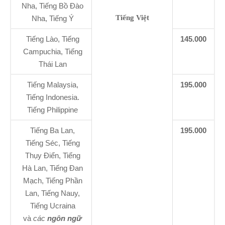
Nha, Tiếng Bồ Đào
Tiếng Việt
Nha, Tiếng Ý
Tiếng Lào, Tiếng
145.000
Campuchia, Tiếng
Thái Lan
Tiếng Malaysia,
195.000
Tiếng Indonesia.
Tiếng Philippine
Tiếng Ba Lan,
195.000
Tiếng Séc, Tiếng
Thụy Điển, Tiếng
Hà Lan, Tiếng Đan
Mạch, Tiếng Phần
Lan, Tiếng Nauy,
Tiếng Ucraina
và
các
ngôn ngữ