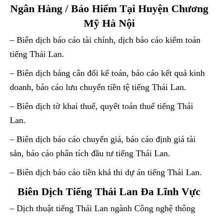
Ngân Hàng / Bảo Hiểm Tại Huyện Chương
Mỹ Hà Nội
– Biên dịch báo cáo tài chính, dịch báo cáo kiểm toán
tiếng Thái Lan.
– Biên dịch bảng cân đối kế toán, báo cáo kết quả kinh
doanh, báo cáo lưu chuyển tiền tệ tiếng Thái Lan.
– Biên dịch tờ khai thuế, quyết toán thuế tiếng Thái
Lan.
– Biên dịch báo cáo chuyển giá, báo cáo định giá tài
sản, báo cáo phân tích đầu tư tiếng Thái Lan.
– Biên dịch báo cáo tiền khả thi dự án tiếng Thái Lan.
Biên Dịch Tiếng Thái Lan Đa Lĩnh Vực
– Dịch thuật tiếng Thái Lan ngành Công nghệ thông