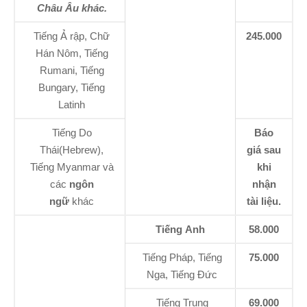
Châu Âu khác.
Tiếng Ả rập, Chữ
245.000
Hán Nôm, Tiếng
Rumani, Tiếng
Bungary, Tiếng
Latinh
Tiếng Do
Báo
Thái(Hebrew),
giá sau
Tiếng Myanmar và
khi
các
ngôn
nhận
ngữ
khác
tài liệu.
Tiếng Anh
58.000
Tiếng Pháp, Tiếng
75.000
Nga, Tiếng Đức
Tiếng Trung
69.000