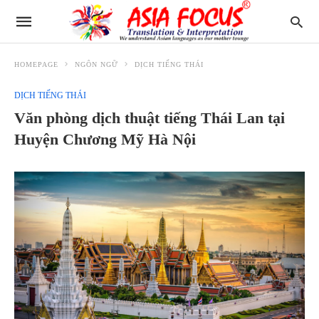
HOMEPAGE
NGÔN NGỮ
DỊCH TIẾNG THÁI
DỊCH TIẾNG THÁI
Văn phòng dịch thuật tiếng Thái Lan tại
Huyện Chương Mỹ Hà Nội