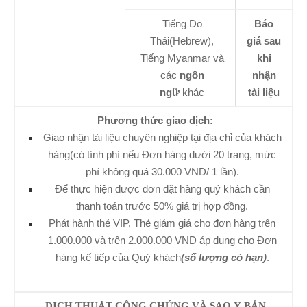
Tiếng Do
Báo
Thái(Hebrew),
giá sau
Tiếng Myanmar và
khi
các
ngôn
nhận
ngữ
khác
tài liệu
Phương thức giao dịch:
Giao nhận tài liệu chuyên nghiệp tại địa chỉ của khách
hàng(có tính phí nếu Đơn hàng dưới 20 trang, mức
phí không quá 30.000 VND/ 1 lần).
Để thực hiện được đơn đặt hàng quý khách cần
thanh toán trước 50% giá trị hợp đồng.
Phát hành thẻ VIP, Thẻ giảm giá cho đơn hàng trên
1.000.000 và trên 2.000.000 VND áp dụng cho Đơn
hàng kế tiếp của Quý khách
(số lượng có hạn)
.
DỊCH THUẬT CÔNG CHỨNG VÀ SAO Y BẢN