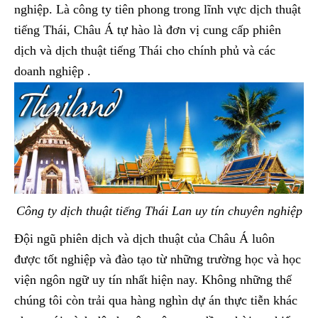
nghiệp. Là công ty tiên phong trong lĩnh vực dịch thuật
tiếng Thái, Châu Á tự hào là đơn vị cung cấp phiên
dịch và dịch thuật tiếng Thái cho chính phủ và các
doanh nghiệp .
Công ty dịch thuật tiếng Thái Lan uy tín chuyên nghiệp
Đội ngũ phiên dịch và dịch thuật của Châu Á luôn
được tốt nghiệp và đào tạo từ những trường học và học
viện ngôn ngữ uy tín nhất hiện nay. Không những thế
chúng tôi còn trải qua hàng nghìn dự án thực tiễn khác