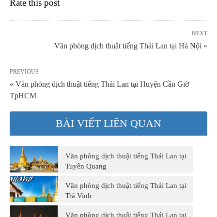
Rate this post
NEXT
Văn phòng dịch thuật tiếng Thái Lan tại Hà Nội »
PREVIOUS
« Văn phòng dịch thuật tiếng Thái Lan tại Huyện Cần Giờ
TpHCM
BÀI VIẾT LIÊN QUAN
Văn phòng dịch thuật tiếng Thái Lan tại
Tuyên Quang
Văn phòng dịch thuật tiếng Thái Lan tại
Trà Vinh
Văn phòng dịch thuật tiếng Thái Lan tại