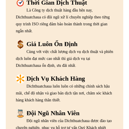
Thời Gian Dịch Thuật
Là Công ty dịch thuật hàng đầu hện nay,
Dichthuatchaua có đội ngũ xử lí chuyên nghiệp theo từng
quy trình ISO riêng đảm bảo hoàn thành trong thời gian
ngắn nhất.
Giá Luôn Ổn Định
Cùng với việc chất lượng dịch vụ dịch thuật và phiên
dịch luôn đạt mức cao nhất thì giá dịch vụ tại
Dichthuatchaua ổn định, ưu đãi nhất.
Dịch Vụ Khách Hàng
Dichthuatchaua luôn luôn có những chính sách hậu
mãi, chế độ nhận và giao bản dịch tận nơi, chăm sóc khách
hàng khách hàng thân thiết.
Đội Ngũ Nhân Viên
Đội ngũ nhân viên của Dichthuatchaua được đào tạo
chuyên nghiệp, phục vụ hỗ trợ tư vấn Quý Khách nhiệt