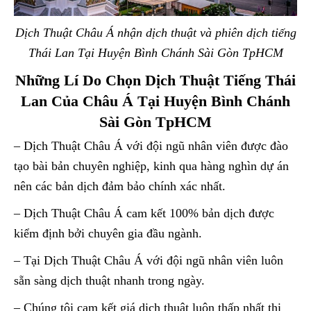
Dịch Thuật Châu Á nhận dịch thuật và phiên dịch tiếng
Thái Lan Tại Huyện Bình Chánh Sài Gòn TpHCM
Những Lí Do Chọn Dịch Thuật Tiếng Thái
Lan Của Châu Á Tại Huyện Bình Chánh
Sài Gòn TpHCM
– Dịch Thuật Châu Á với đội ngũ nhân viên được đào
tạo bài bản chuyên nghiệp, kinh qua hàng nghìn dự án
nên các bản dịch đảm bảo chính xác nhất.
– Dịch Thuật Châu Á cam kết 100% bản dịch được
kiểm định bởi chuyên gia đầu ngành.
– Tại Dịch Thuật Châu Á với đội ngũ nhân viên luôn
sẵn sàng dịch thuật nhanh trong ngày.
– Chúng tôi cam kết giá dịch thuật luôn thấp nhất thị