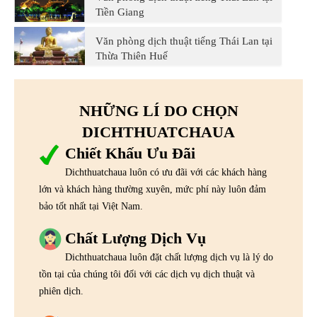
Tiền Giang
Văn phòng dịch thuật tiếng Thái Lan tại
Thừa Thiên Huế
NHỮNG LÍ DO CHỌN
DICHTHUATCHAUA
Chiết Khấu Ưu Đãi
Dichthuatchaua luôn có ưu đãi với các khách hàng
lớn và khách hàng thường xuyên, mức phí này luôn đảm
bảo tốt nhất tại Việt Nam.
Chất Lượng Dịch Vụ
Dichthuatchaua luôn đặt chất lượng dịch vụ là lý do
tồn tại của chúng tôi đối với các dịch vụ dịch thuật và
phiên dịch.