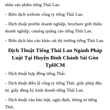
nhãn sản phẩm tiếng Thái Lan.
– Biên dịch website công ty tiếng Thái Lan.
– Dịch thuật profile doanh nghiệp, brochure giới thiệu
doanh nghiệp, catalog quảng cáo tiếng Thái Lan.
– Biên dịch báo cáo khảo sát thị trường tiếng Thái Lan.
Dịch Thuật Tiếng Thái Lan Ngành Pháp
Luật Tại Huyện Bình Chánh Sài Gòn
TpHCM
– Dịch thuật hợp đồng tiếng Thái.
– Dịch thuật điều lệ công ty tiếng Thái, giấy phép đầu
tư, giấy đăng ký kinh doanh tiếng Thái Lan.
– Dịch thuật văn bản luật, nghị định, thông tư tiếng
Thái.