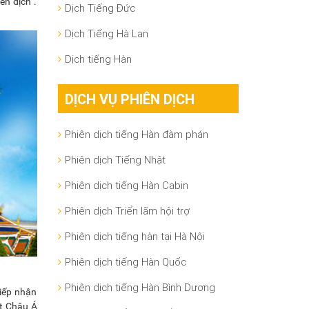
ên dịch .
Dịch Tiếng Đức
Dịch Tiếng Hà Lan
Dịch tiếng Hàn
DỊCH VỤ PHIÊN DỊCH
Phiên dịch tiếng Hàn đàm phán
Phiên dịch Tiếng Nhật
Phiên dịch tiếng Hàn Cabin
Phiên dịch Triển lãm hội trợ
Phiên dịch tiếng hàn tại Hà Nội
Phiên dịch tiếng Hàn Quốc
Phiên dịch tiếng Hàn Bình Dương
tiếp nhận
ật Châu Á