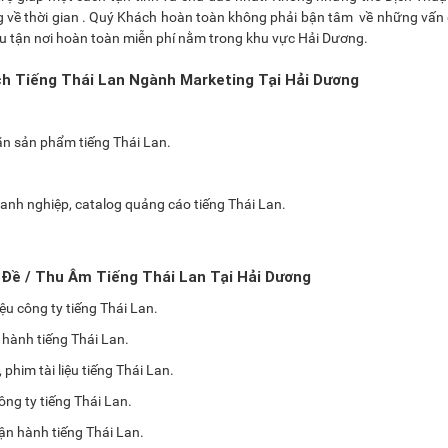
 về thời gian . Quý Khách hoàn toàn không phải bận tâm về những vấn 
iệu tận nơi hoàn toàn miễn phí nằm trong khu vực Hải Dương.
h Tiếng Thái Lan Ngành Marketing Tại Hải Dương
ãn sản phẩm tiếng Thái Lan.
doanh nghiệp, catalog quảng cáo tiếng Thái Lan.
 Đề / Thu Âm Tiếng Thái Lan Tại Hải Dương
iệu công ty tiếng Thái Lan.
 hành tiếng Thái Lan.
phim tài liệu tiếng Thái Lan.
ông ty tiếng Thái Lan.
vận hành tiếng Thái Lan.