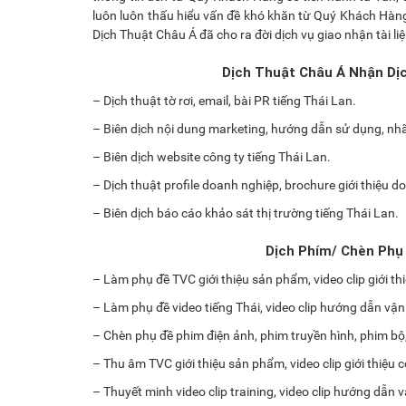
luôn luôn thấu hiểu vấn đề khó khăn từ Quý Khách Hàng
Dịch Thuật Châu Á đã cho ra đời dịch vụ giao nhận tài l
Dịch Thuật Châu Á Nhận Dịc
– Dịch thuật tờ rơi, email, bài PR tiếng Thái Lan.
– Biên dịch nội dung marketing, hướng dẫn sử dụng, nh
– Biên dịch website công ty tiếng Thái Lan.
– Dịch thuật profile doanh nghiệp, brochure giới thiệu 
– Biên dịch báo cáo khảo sát thị trường tiếng Thái Lan.
Dịch Phím/ Chèn Phụ
– Làm phụ đề TVC giới thiệu sản phẩm, video clip giới th
– Làm phụ đề video tiếng Thái, video clip hướng dẫn vận
– Chèn phụ đề phim điện ảnh, phim truyền hình, phim bộ, 
– Thu âm TVC giới thiệu sản phẩm, video clip giới thiệu c
– Thuyết minh video clip training, video clip hướng dẫn 