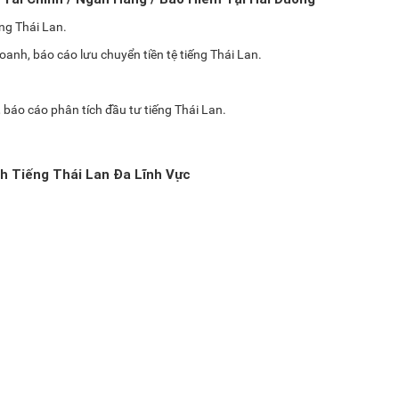
ếng Thái Lan.
oanh, báo cáo lưu chuyển tiền tệ tiếng Thái Lan.
, báo cáo phân tích đầu tư tiếng Thái Lan.
ch Tiếng Thái Lan Đa Lĩnh Vực