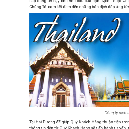
cấp đáng tin cậy cho nhu cầu của bạn. Dịch Thuật Châu
Chúng Tôi cam kết đem đến những bản dịch đáp ứng từng
Công ty dịch t
Tại Hải Dương để giúp Quý Khách Hàng thuận tiện trong
thông tin đến từ Quý Khách Hàng sẽ tiến hành tư vấn, 