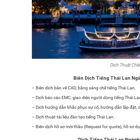
Dịch Thuật Châu
Biên Dịch Tiếng Thái Lan Ng
– Biên dịch bản vẽ CAD, bằng sáng chế tiếng Thái Lan.
– Dịch báo cáo EMC, giao diện người dùng tiếng Thái La
– Dịch hướng dẫn khắc phục sự cố, hướng dẫn lắp đặt, 
– Dịch thuật tài liệu đào tạo tiếng Thái Lan.
– Biên dịch hồ sơ mời thầu (Request for quote), hồ sơ dự
Dịch Tiếng Thái Lan Ngành