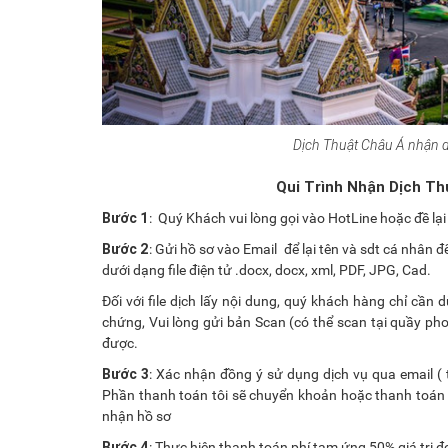
Dịch Thuật Châu Á nhận dị
Qui Trình Nhận Dịch Th
Bước 1
: Quý Khách vui lòng gọi vào HotLine hoặc đề lại
Bước 2
: Gửi hồ sơ vào Email để lại tên và sdt cá nhân 
dưới dạng file điện tử .docx, docx, xml, PDF, JPG, Cad.
Đối với file dịch lấy nội dung, quý khách hàng chỉ cần 
chứng, Vui lòng gửi bản Scan (có thể scan tại quầy ph
được.
Bước 3
: Xác nhận đồng ý sử dụng dịch vụ qua email ( t
Phần thanh toán tôi sẽ chuyển khoản hoặc thanh toán k
nhận hồ sơ
Bước 4
: Thực hiện thanh toán phí tạm ứng 50% giá trị đ