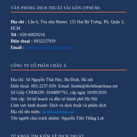
VĂN PHÒNG DỊCH THUẬT SÀI GÒN (TPHCM)
Địa chỉ :
Lầu 6, Tòa nhà Master, 155 Hai Bà Trưng, P6, Quận 3,
HCM
Tel :
028.66829216
Điện thoại :
0932237939
Email :
lienhe@dichthuatchaua.net
CÔNG TY CỔ PHẦN CHÂU Á
Địa chỉ: 34 Nguyễn Thái Học, Ba Đình, Hà nội
Điện thoại: 093-2237-939- Email: lienhe@dichthuatchaua.net
Số Giấy CNĐKDN: 0104897761, cấp ngày 10/09/2010
Nơi cấp: Sở kế hoạch và đầu tư thành phố Hà Nội
Lĩnh vực kinh doanh: Dịch vụ dịch thuật và phiên dịch
Địa chỉ tên miền:
dichthuatchaua.net
Tên người chịu trách nhiệm: Nguyễn Tiến Thắng Lợi
TỪ KHOÁ TÌM KIẾM VỀ DỊCH THUẬT