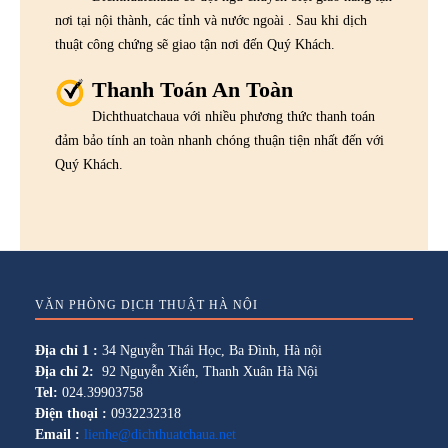
nơi tại nội thành, các tỉnh và nước ngoài . Sau khi dịch
thuật công chứng sẽ giao tận nơi đến Quý Khách.
Thanh Toán An Toàn
Dichthuatchaua với nhiều phương thức thanh toán
đảm bảo tính an toàn nhanh chóng thuận tiện nhất đến với
Quý Khách.
VĂN PHÒNG DỊCH THUẬT HÀ NỘI
Địa chỉ 1 :
34 Nguyễn Thái Học, Ba Đình, Hà nội
Địa chỉ 2:
92 Nguyễn Xiển, Thanh Xuân Hà Nội
Tel:
024.39903758
Điện thoại :
0932232318
Email :
lienhe@dichthuatchaua.net