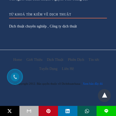
TỪ KHOÁ TÌM KIẾM VỀ DỊCH THUẬT
Dịch thuật chuyên nghiệp
,
Công ty dịch thuật
Home
Giới Thiệu
Dịch Thuật
Phiên Dịch
Tin tức
Tuyển Dụng
Liên Hệ
@Copyright 2012. Bản quyền thuộc về Dichthuatchaua
Xem bản đầy đủ
L