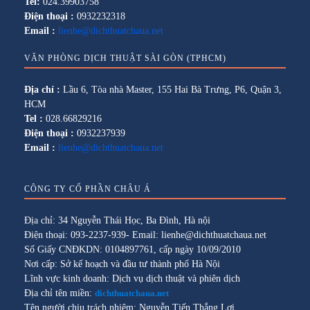
Tel:
024.39903758
Điện thoại :
0932232318
Email :
lienhe@dichthuatchaua.net
VĂN PHÒNG DỊCH THUẬT SÀI GÒN (TPHCM)
Địa chỉ :
Lầu 6, Tòa nhà Master, 155 Hai Bà Trưng, P6, Quận 3,
HCM
Tel :
028.66829216
Điện thoại :
0932237939
Email :
lienhe@dichthuatchaua.net
CÔNG TY CỔ PHẦN CHÂU Á
Địa chỉ: 34 Nguyễn Thái Học, Ba Đình, Hà nội
Điện thoại: 093-2237-939- Email: lienhe@dichthuatchaua.net
Số Giấy CNĐKDN: 0104897761, cấp ngày 10/09/2010
Nơi cấp: Sở kế hoạch và đầu tư thành phố Hà Nội
Lĩnh vực kinh doanh: Dịch vụ dịch thuật và phiên dịch
Địa chỉ tên miền:
dichthuatchaua.net
Tên người chịu trách nhiệm: Nguyễn Tiến Thắng Lợi