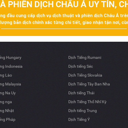
À PHIÊN DỊCH CHÂU Á UY TÍN, 
àng đầu cung cấp dịch vụ dịch thuật và phiên dịch Châu Á tr
ợng bản dịch chính xác từng chi tiết, giao nhận tận nơi, cùn
iếng Hungary
Dịch Tiếng Rumani
ếng Indonesia
Dịch tiếng Séc
ếng Lào
Dịch Tiếng Slovakia
ếng Malaysia
Dịch Tiếng Tây Ban Nha
ếng Na Uy
Dịch tiếng Thái
ếng nga
Dịch Tiếng Thổ Nhĩ Kỳ
ếng Nhật
Dịch tiếng Trung
iếng Pháp
Dịch Tiếng Ý