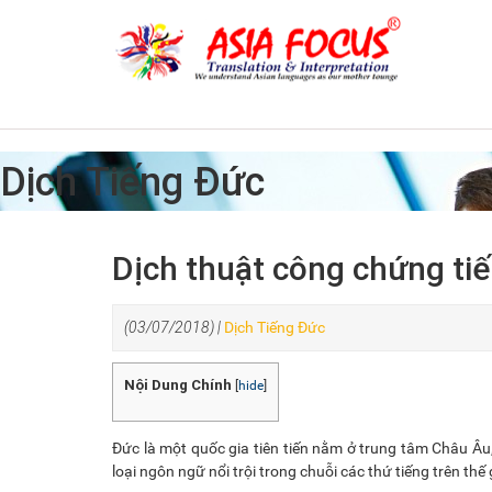
Dịch Tiếng Đức
Dịch thuật công chứng ti
(03/07/2018) |
Dịch Tiếng Đức
Nội Dung Chính
[
hide
]
Đức là một quốc gia tiên tiến nằm ở trung tâm Châu Âu
loại ngôn ngữ nổi trội trong chuỗi các thứ tiếng trên thế g