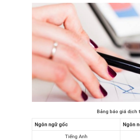
Bảng báo giá dịch 
Ngôn ngữ gốc
Ngôn n
Tiếng Anh