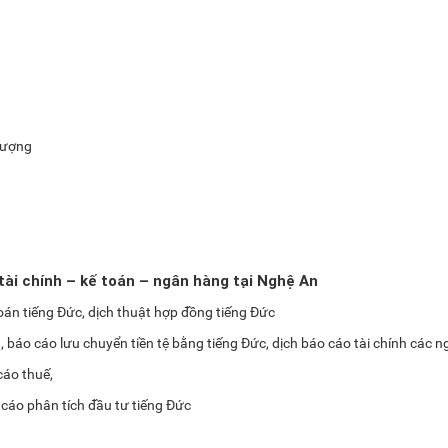
lượng
tài chính – kế toán – ngân hàng tại Nghệ An
toán tiếng Đức, dịch thuật hợp đồng tiếng Đức
, báo cáo lưu chuyển tiền tệ bằng tiếng Đức, dịch báo cáo tài chính các 
cáo thuế,
 cáo phân tích đầu tư tiếng Đức