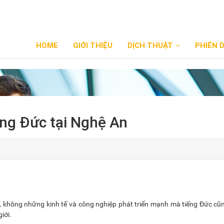
HOME
GIỚI THIỆU
DỊCH THUẬT
PHIÊN 
ếng Đức tại Nghệ An
, không những kinh tế và công nghiệp phát triển mạnh mà tiếng Đức cũ
iới.