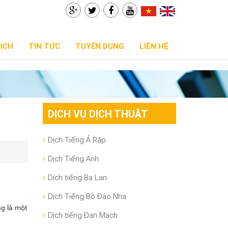
DỊCH
TIN TỨC
TUYỂN DỤNG
LIÊN HỆ
DỊCH VỤ DỊCH THUẬT
Dịch Tiếng Ả Rập
Dịch Tiếng Anh
Dịch tiếng Ba Lan
Dịch Tiếng Bồ Đào Nha
ng là một
Dịch tiếng Đan Mạch