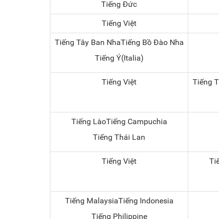
Tiếng Đức
Tiếng Việt
Tiếng Tây Ban NhaTiếng Bồ Đào Nha
Tiếng Ý(Italia)
Tiếng Việt
Tiếng 
Tiếng LàoTiếng Campuchia
Tiếng Thái Lan
Tiếng Việt
Ti
Tiếng MalaysiaTiếng Indonesia
Tiếng Philippine