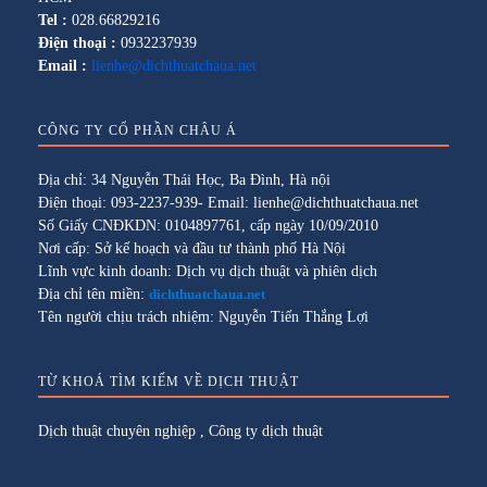
Tel :
028.66829216
Điện thoại :
0932237939
Email :
lienhe@dichthuatchaua.net
CÔNG TY CỔ PHẦN CHÂU Á
Địa chỉ: 34 Nguyễn Thái Học, Ba Đình, Hà nội
Điện thoại: 093-2237-939- Email: lienhe@dichthuatchaua.net
Số Giấy CNĐKDN: 0104897761, cấp ngày 10/09/2010
Nơi cấp: Sở kế hoạch và đầu tư thành phố Hà Nội
Lĩnh vực kinh doanh: Dịch vụ dịch thuật và phiên dịch
Địa chỉ tên miền:
dichthuatchaua.net
Tên người chịu trách nhiệm: Nguyễn Tiến Thắng Lợi
TỪ KHOÁ TÌM KIẾM VỀ DỊCH THUẬT
Dịch thuật chuyên nghiệp
,
Công ty dịch thuật