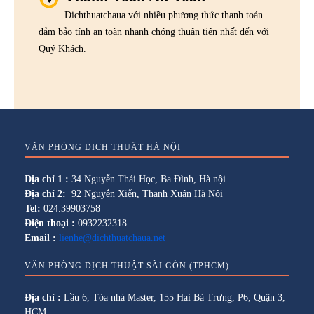
Dichthuatchaua với nhiều phương thức thanh toán
đảm bảo tính an toàn nhanh chóng thuận tiện nhất đến với
Quý Khách.
VĂN PHÒNG DỊCH THUẬT HÀ NỘI
Địa chỉ 1 :
34 Nguyễn Thái Học, Ba Đình, Hà nội
Địa chỉ 2:
92 Nguyễn Xiển, Thanh Xuân Hà Nội
Tel:
024.39903758
Điện thoại :
0932232318
Email :
lienhe@dichthuatchaua.net
VĂN PHÒNG DỊCH THUẬT SÀI GÒN (TPHCM)
Địa chỉ :
Lầu 6, Tòa nhà Master, 155 Hai Bà Trưng, P6, Quận 3,
HCM