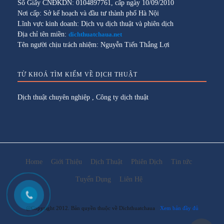
Số Giấy CNĐKDN: 0104897761, cấp ngày 10/09/2010
Nơi cấp: Sở kế hoạch và đầu tư thành phố Hà Nội
Lĩnh vực kinh doanh: Dịch vụ dịch thuật và phiên dịch
Địa chỉ tên miền:
dichthuatchaua.net
Tên người chịu trách nhiệm: Nguyễn Tiến Thắng Lợi
TỪ KHOÁ TÌM KIẾM VỀ DỊCH THUẬT
Dịch thuật chuyên nghiệp
,
Công ty dịch thuật
Home
Giới Thiệu
Dịch Thuật
Phiên Dịch
Tin tức
Tuyển Dụng
Liên Hệ
@Copyright 2012. Bản quyền thuộc về Dichthuatchaua
Xem bản đầy đủ