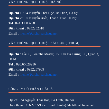
VĂN PHÒNG DỊCH THUẬT HÀ NỘI
Địa chỉ 1 :
34 Nguyễn Thái Học, Ba Đình, Hà nội
Địa chỉ 2:
92 Nguyễn Xiển, Thanh Xuân Hà Nội
Tel:
024.39903758
Điện thoại :
0932232318
Email :
lienhe@dichthuatchaua.net
VĂN PHÒNG DỊCH THUẬT SÀI GÒN (TPHCM)
Địa chỉ :
Lầu 6, Tòa nhà Master, 155 Hai Bà Trưng, P6, Quận 3,
HCM
Tel :
028.66829216
Điện thoại :
0932237939
Email :
lienhe@dichthuatchaua.net
CÔNG TY CỔ PHẦN CHÂU Á
Địa chỉ: 34 Nguyễn Thái Học, Ba Đình, Hà nội
Điện thoại: 093-2237-939- Email: lienhe@dichthuatchaua.net