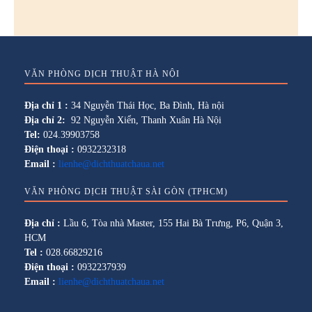
VĂN PHÒNG DỊCH THUẬT HÀ NỘI
Địa chỉ 1 :
34 Nguyễn Thái Học, Ba Đình, Hà nội
Địa chỉ 2:
92 Nguyễn Xiển, Thanh Xuân Hà Nội
Tel:
024.39903758
Điện thoại :
0932232318
Email :
lienhe@dichthuatchaua.net
VĂN PHÒNG DỊCH THUẬT SÀI GÒN (TPHCM)
Địa chỉ :
Lầu 6, Tòa nhà Master, 155 Hai Bà Trưng, P6, Quận 3,
HCM
Tel :
028.66829216
Điện thoại :
0932237939
Email :
lienhe@dichthuatchaua.net