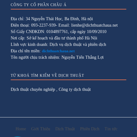
CÔNG TY CỔ PHẦN CHÂU Á
Địa chỉ: 34 Nguyễn Thái Học, Ba Đình, Hà nội
Điện thoại: 093-2237-939- Email: lienhe@dichthuatchaua.net
Số Giấy CNĐKDN: 0104897761, cấp ngày 10/09/2010
Nơi cấp: Sở kế hoạch và đầu tư thành phố Hà Nội
Lĩnh vực kinh doanh: Dịch vụ dịch thuật và phiên dịch
Địa chỉ tên miền:
dichthuatchaua.net
Tên người chịu trách nhiệm: Nguyễn Tiến Thắng Lợi
TỪ KHOÁ TÌM KIẾM VỀ DỊCH THUẬT
Dịch thuật chuyên nghiệp
,
Công ty dịch thuật
Home
Giới Thiệu
Dịch Thuật
Phiên Dịch
Tin tức