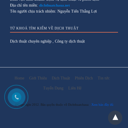
Địa chỉ tên miền:
dichthuatchaua.net
Tên người chịu trách nhiệm: Nguyễn Tiến Thắng Lợi
TỪ KHOÁ TÌM KIẾM VỀ DỊCH THUẬT
Dịch thuật chuyên nghiệp
,
Công ty dịch thuật
Home
Giới Thiệu
Dịch Thuật
Phiên Dịch
Tin tức
Tuyển Dụng
Liên Hệ
@Copyright 2012. Bản quyền thuộc về Dichthuatchaua
Xem bản đầy đủ