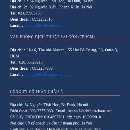
Địa chỉ 1 :
34 Nguyễn Thái Học, Ba Đình, Hà nội
Địa chỉ 2:
92 Nguyễn Xiển, Thanh Xuân Hà Nội
Tel:
024.39903758
Điện thoại :
0932232318
Email :
lienhe@dichthuatchaua.net
VĂN PHÒNG DỊCH THUẬT SÀI GÒN (TPHCM)
Địa chỉ :
Lầu 6, Tòa nhà Master, 155 Hai Bà Trưng, P6, Quận 3,
HCM
Tel :
028.66829216
Điện thoại :
0932237939
Email :
lienhe@dichthuatchaua.net
CÔNG TY CỔ PHẦN CHÂU Á
Địa chỉ: 34 Nguyễn Thái Học, Ba Đình, Hà nội
Điện thoại: 093-2237-939- Email: lienhe@dichthuatchaua.net
Số Giấy CNĐKDN: 0104897761, cấp ngày 10/09/2010
Nơi cấp: Sở kế hoạch và đầu tư thành phố Hà Nội
Lĩnh vực kinh doanh: Dịch vụ dịch thuật và phiên dịch