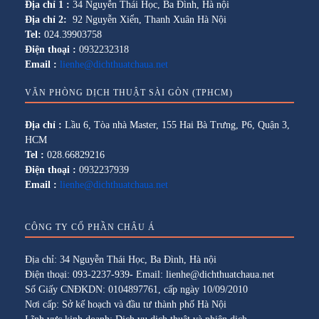
Địa chỉ 1 :
34 Nguyễn Thái Học, Ba Đình, Hà nội
Địa chỉ 2:
92 Nguyễn Xiển, Thanh Xuân Hà Nội
Tel:
024.39903758
Điện thoại :
0932232318
Email :
lienhe@dichthuatchaua.net
VĂN PHÒNG DỊCH THUẬT SÀI GÒN (TPHCM)
Địa chỉ :
Lầu 6, Tòa nhà Master, 155 Hai Bà Trưng, P6, Quận 3,
HCM
Tel :
028.66829216
Điện thoại :
0932237939
Email :
lienhe@dichthuatchaua.net
CÔNG TY CỔ PHẦN CHÂU Á
Địa chỉ: 34 Nguyễn Thái Học, Ba Đình, Hà nội
Điện thoại: 093-2237-939- Email: lienhe@dichthuatchaua.net
Số Giấy CNĐKDN: 0104897761, cấp ngày 10/09/2010
Nơi cấp: Sở kế hoạch và đầu tư thành phố Hà Nội