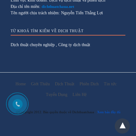
Lĩnh vực kinh doanh: Dịch vụ dịch thuật và phiên dịch
Địa chỉ tên miền:
dichthuatchaua.net
Tên người chịu trách nhiệm: Nguyễn Tiến Thắng Lợi
TỪ KHOÁ TÌM KIẾM VỀ DỊCH THUẬT
Dịch thuật chuyên nghiệp
,
Công ty dịch thuật
Home
Giới Thiệu
Dịch Thuật
Phiên Dịch
Tin tức
Tuyển Dụng
Liên Hệ
@Copyright 2012. Bản quyền thuộc về Dichthuatchaua
Xem bản đầy đủ