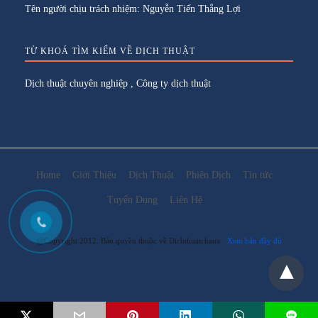
Tên người chịu trách nhiệm: Nguyễn Tiến Thắng Lợi
TỪ KHOÁ TÌM KIẾM VỀ DỊCH THUẬT
Dịch thuật chuyên nghiệp
,
Công ty dịch thuật
Home
Giới Thiệu
Dịch Thuật
Phiên Dịch
Tin tức
Tuyển Dụng
Liên Hệ
@Copyright 2012. Bản quyền thuộc về Dichthuatchaua
Xem bản đầy đủ
L