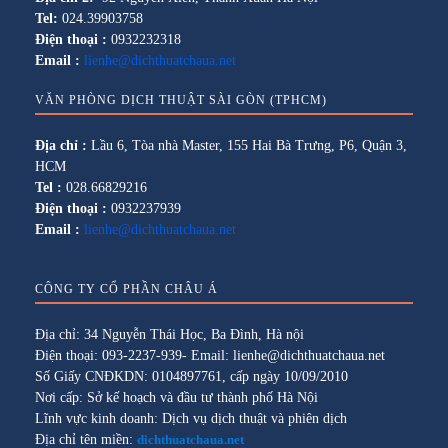
Tel:
024.39903758
Điện thoại :
0932232318
Email :
lienhe@dichthuatchaua.net
VĂN PHÒNG DỊCH THUẬT SÀI GÒN (TPHCM)
Địa chỉ :
Lầu 6, Tòa nhà Master, 155 Hai Bà Trưng, P6, Quận 3,
HCM
Tel :
028.66829216
Điện thoại :
0932237939
Email :
lienhe@dichthuatchaua.net
CÔNG TY CỔ PHẦN CHÂU Á
Địa chỉ: 34 Nguyễn Thái Học, Ba Đình, Hà nội
Điện thoại: 093-2237-939- Email: lienhe@dichthuatchaua.net
Số Giấy CNĐKDN: 0104897761, cấp ngày 10/09/2010
Nơi cấp: Sở kế hoạch và đầu tư thành phố Hà Nội
Lĩnh vực kinh doanh: Dịch vụ dịch thuật và phiên dịch
Địa chỉ tên miền:
dichthuatchaua.net