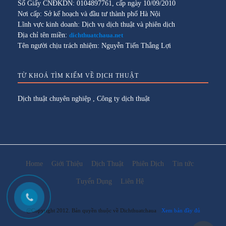
Số Giấy CNĐKDN: 0104897761, cấp ngày 10/09/2010
Nơi cấp: Sở kế hoạch và đầu tư thành phố Hà Nội
Lĩnh vực kinh doanh: Dịch vụ dịch thuật và phiên dịch
Địa chỉ tên miền:
dichthuatchaua.net
Tên người chịu trách nhiệm: Nguyễn Tiến Thắng Lợi
TỪ KHOÁ TÌM KIẾM VỀ DỊCH THUẬT
Dịch thuật chuyên nghiệp
,
Công ty dịch thuật
Home
Giới Thiệu
Dịch Thuật
Phiên Dịch
Tin tức
Tuyển Dụng
Liên Hệ
@Copyright 2012. Bản quyền thuộc về Dichthuatchaua
Xem bản đầy đủ