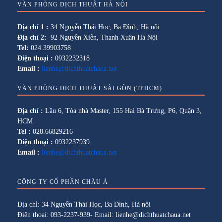
VĂN PHÒNG DỊCH THUẬT HÀ NỘI
Địa chỉ 1 :
34 Nguyễn Thái Học, Ba Đình, Hà nội
Địa chỉ 2:
92 Nguyễn Xiển, Thanh Xuân Hà Nội
Tel:
024.39903758
Điện thoại :
0932232318
Email :
lienhe@dichthuatchaua.net
VĂN PHÒNG DỊCH THUẬT SÀI GÒN (TPHCM)
Địa chỉ :
Lầu 6, Tòa nhà Master, 155 Hai Bà Trưng, P6, Quận 3,
HCM
Tel :
028.66829216
Điện thoại :
0932237939
Email :
lienhe@dichthuatchaua.net
CÔNG TY CỔ PHẦN CHÂU Á
Địa chỉ: 34 Nguyễn Thái Học, Ba Đình, Hà nội
Điện thoại: 093-2237-939- Email: lienhe@dichthuatchaua.net