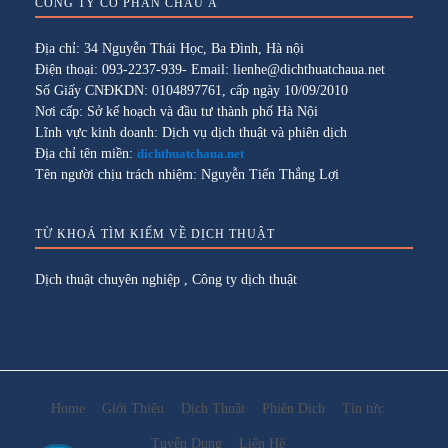
CÔNG TY CỔ PHẦN CHÂU Á
Địa chỉ: 34 Nguyễn Thái Học, Ba Đình, Hà nội
Điện thoại: 093-2237-939- Email: lienhe@dichthuatchaua.net
Số Giấy CNĐKDN: 0104897761, cấp ngày 10/09/2010
Nơi cấp: Sở kế hoạch và đầu tư thành phố Hà Nội
Lĩnh vực kinh doanh: Dịch vụ dịch thuật và phiên dịch
Địa chỉ tên miền:
dichthuatchaua.net
Tên người chịu trách nhiệm: Nguyễn Tiến Thắng Lợi
TỪ KHOÁ TÌM KIẾM VỀ DỊCH THUẬT
Dịch thuật chuyên nghiệp
,
Công ty dịch thuật
Home
Giới Thiệu
Dịch Thuật
Phiên Dịch
Tin tức
Tuyển Dụng
Liên Hệ