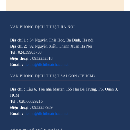
VĂN PHÒNG DỊCH THUẬT HÀ NỘI
Địa chỉ 1 :
34 Nguyễn Thái Học, Ba Đình, Hà nội
Địa chỉ 2:
92 Nguyễn Xiển, Thanh Xuân Hà Nội
Tel:
024.39903758
Điện thoại :
0932232318
Email :
lienhe@dichthuatchaua.net
VĂN PHÒNG DỊCH THUẬT SÀI GÒN (TPHCM)
Địa chỉ :
Lầu 6, Tòa nhà Master, 155 Hai Bà Trưng, P6, Quận 3,
HCM
Tel :
028.66829216
Điện thoại :
0932237939
Email :
lienhe@dichthuatchaua.net