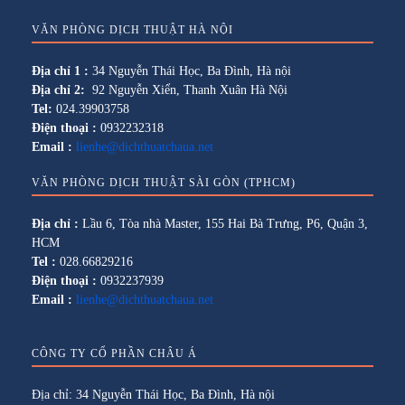
VĂN PHÒNG DỊCH THUẬT HÀ NỘI
Địa chỉ 1 :
34 Nguyễn Thái Học, Ba Đình, Hà nội
Địa chỉ 2:
92 Nguyễn Xiển, Thanh Xuân Hà Nội
Tel:
024.39903758
Điện thoại :
0932232318
Email :
lienhe@dichthuatchaua.net
VĂN PHÒNG DỊCH THUẬT SÀI GÒN (TPHCM)
Địa chỉ :
Lầu 6, Tòa nhà Master, 155 Hai Bà Trưng, P6, Quận 3,
HCM
Tel :
028.66829216
Điện thoại :
0932237939
Email :
lienhe@dichthuatchaua.net
CÔNG TY CỔ PHẦN CHÂU Á
Địa chỉ: 34 Nguyễn Thái Học, Ba Đình, Hà nội