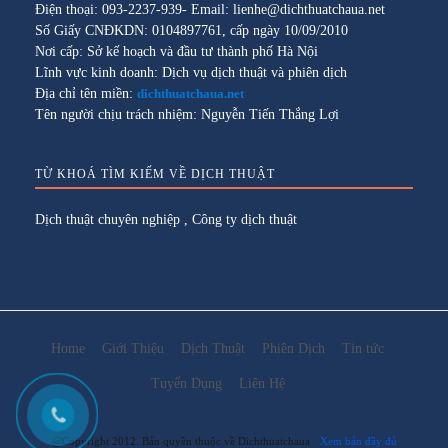
Điện thoại: 093-2237-939- Email: lienhe@dichthuatchaua.net
Số Giấy CNĐKDN: 0104897761, cấp ngày 10/09/2010
Nơi cấp: Sở kế hoạch và đầu tư thành phố Hà Nội
Lĩnh vực kinh doanh: Dịch vụ dịch thuật và phiên dịch
Địa chỉ tên miền:
dichthuatchaua.net
Tên người chịu trách nhiệm: Nguyễn Tiến Thắng Lợi
TỪ KHOÁ TÌM KIẾM VỀ DỊCH THUẬT
Dịch thuật chuyên nghiệp
,
Công ty dịch thuật
Home
Giới Thiệu
Dịch Thuật
Phiên Dịch
Tin tức
Tuyển Dụng
Liên Hệ
@Copyright 2012. Bản quyền thuộc về Dichthuatchaua
Xem bản đầy đủ