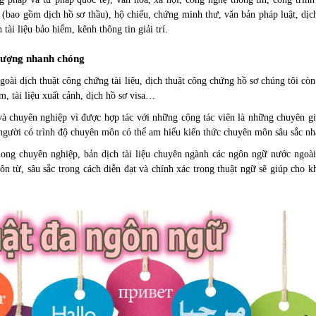
tế (bao gồm dịch hồ sơ thầu), hộ chiếu, chứng minh thư, văn bản pháp luật, dịc
h tài liệu bảo hiểm, kênh thông tin giải trí.
 lượng nhanh chóng
oài dịch thuật công chứng tài liệu, dịch thuật công chứng hồ sơ chúng tôi cò
im
, tài liệu xuất cảnh, dịch hồ sơ visa…
 và chuyên nghiệp vì được hợp tác với những cộng tác viên là những chuyên gi
g người có trình độ chuyên môn có thể am hiểu kiến thức chuyên môn sâu sắc nh
phong chuyên nghiệp, bản dịch tài liệu chuyên ngành các ngôn ngữ nước ngoà
 từ, sâu sắc trong cách diễn đạt và chính xác trong thuật ngữ sẽ giúp cho k