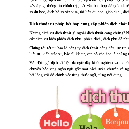
xây dựng
, thông tin chính trị , các văn bản hợp đồng kinh 
sơ du học, dịch hồ sơ xin visa, tài liệu du học, giáo dục , dịc
Dịch thuật tư pháp kết hợp cung cấp phiên dịch chất
Những dịch vụ dịch thuật gì ngoài dịch thuật công chứng? Ng
các dịch vụ biên phiên dịch như: phiên dịch,
dịch phụ đề ph
Chúng tôi rất tự hào là công ty dịch thuật hàng đầu, uy tín
luật sư, kiến trúc sư, bác sĩ, kỹ sư, cán bộ văn hóa là nhữn
Với đội ngũ dịch tài liệu đa ngữ đầy kinh nghiệm và tác 
chuyển hóa sang ngôn ngữ gốc một cách uyển chuyển về ngôn
hài lòng với độ chính xác từng thuật ngữ, từng nội dung.