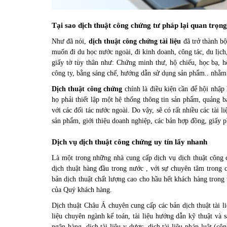
Tại sao dịch thuật công chứng tư pháp lại quan trọn
Như đã nói,
dịch thuật công chứng
tài liệu
đã trở thành bộ
muốn đi
du học nước ngoài
, đi kinh doanh, công tác, du lịc
giấy tờ tùy thân như: Chứng minh thư, hộ chiếu, học bạ, h
công ty, bằng sáng chế, hướng dẫn sử dụng sản phẩm.. nhằm
Dịch thuật công chứng
chính là điều kiện cần để hội nhập
họ phải thiết lập một hệ thống thông tin sản phẩm, quảng 
với các đối tác nước ngoài. Do vậy, sẽ có rất nhiều các tài 
sản phẩm, giới thiệu doanh nghiệp, các bản hợp đồng, giấy
Dịch vụ dịch thuật công chứng uy tín lấy nhanh
Là một trong những nhà cung cấp dịch vụ dịch thuật công c
dịch thuật hàng đầu trong nước , với sự chuyên tâm trong 
bản dịch thuật chất lượng cao cho hầu hết khách hàng trong
của Quý khách hàng.
Dịch thuật Châu Á chuyên cung cấp các bản dịch thuật tài liệ
liệu chuyên ngành kế toán, tài liệu hướng dẫn kỹ thuật và 
ngân hàng,
dịch tài liệu y dược
,
dịch tài liệu pháp luật
(côn