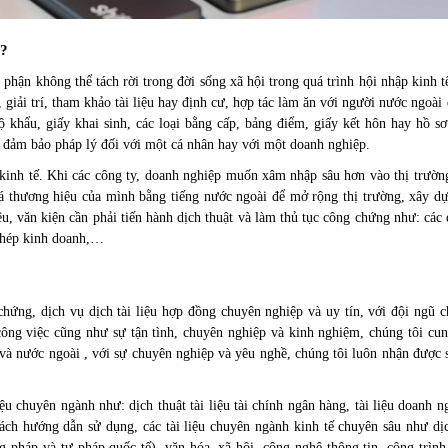
g?
 phận không thể tách rời trong đời sống xã hội trong quá trình hội nhập kinh t
h, giải trí, tham khảo tài liệu hay định cư, hợp tác làm ăn với người nước ngoà
ộ khẩu, giấy khai sinh, các loại bằng cấp, bảng điểm, giấy kết hôn hay hồ sơ
 đảm bảo pháp lý đối với một cá nhân hay với một doanh nghiệp.
 kinh tế. Khi các công ty, doanh nghiệp muốn xâm nhập sâu hơn vào thị trường
bá thương hiệu của mình bằng tiếng nước ngoài để mở rộng thị trường, xây dự
liệu, văn kiện cần phải tiến hành dịch thuật và làm thủ tục công chứng như: cá
 phép kinh doanh,…
hứng, dịch vụ dịch tài liệu hợp đồng chuyên nghiệp và uy tín, với đội ngũ c
công việc cũng như sự tận tình, chuyên nghiệp và kinh nghiệm, chúng tôi cun
 và nước ngoài , với sự chuyên nghiệp và yêu nghề, chúng tôi luôn nhận được
u chuyên ngành như: dịch thuật tài liệu tài chính ngân hàng, tài liệu doanh ng
sách hướng dẫn sử dụng, các tài liệu chuyên ngành kinh tế chuyên sâu như dịc
g pháp và tư pháp quốc tế), văn hóa, xã hội,
công nghệ thông tin
,
công trình