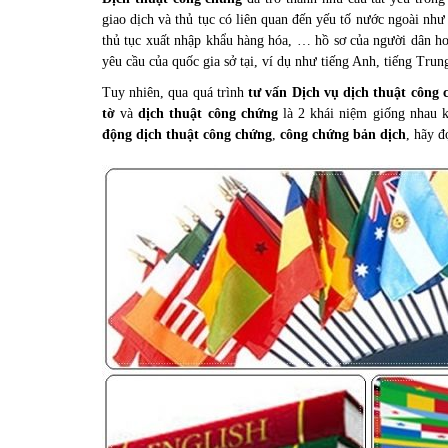
giao dịch và thủ tục có liên quan đến yếu tố nước ngoài như
thủ tục xuất nhập khẩu hàng hóa, … hồ sơ của người dân ho
yêu cầu của quốc gia sở tại, ví dụ như tiếng Anh, tiếng Trun
Tuy nhiên, qua quá trình
tư vấn Dịch vụ dịch thuật công 
tờ
và
dịch thuật công chứng
là 2 khái niệm giống nhau k
động dịch thuật công chứng
,
công chứng bản dịch
, hãy đ