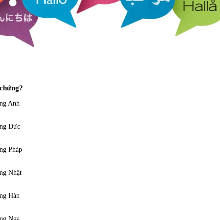
 chứng?
ếng Anh
ếng Đức
ếng Pháp
ếng Nhật
ếng Hàn
ếng Nga