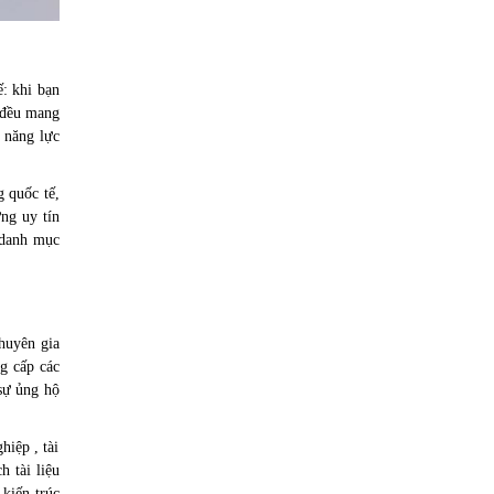
ế: khi bạn
i đều mang
 năng lực
 quốc tế,
ng uy tín
c danh mục
huyên gia
g cấp các
 sự ủng hộ
hiệp , tài
h tài liệu
 kiến trúc