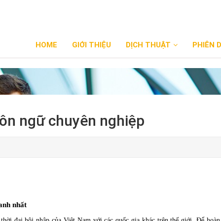
HOME
GIỚI THIỆU
DỊCH THUẬT
PHIÊN 
gôn ngữ chuyên nghiệp
anh nhất
 thời đại hội nhập của Việt Nam với các quốc gia khác trên thế giới. Để hoàn