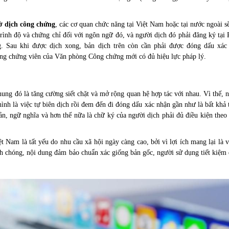
tờ dịch công chứng
, các cơ quan chức năng tại Việt Nam hoặc tại nước ngoài s
trình độ và chứng chỉ đối với ngôn ngữ đó, và người dịch đó phải đăng ký tạ
Sau khi được dịch xong, bản dịch trên còn cần phải được đóng dấu xác
 chứng viên của Văn phòng Công chứng mới có đủ hiệu lực pháp lý.
hung đó là tăng cường siết chặt và mở rộng quan hệ hợp tác với nhau. Vì thế,
nh là việc tự biên dịch rồi đem đến đi đóng dấu xác nhận gần như là bất khả 
bản, ngữ nghĩa và hơn thế nữa là chữ ký của người dịch phải đủ điều kiện the
t Nam là tất yếu do nhu cầu xã hội ngày càng cao, bởi vì lợi ích mang lại là 
anh chóng, nội dung đảm bảo chuẩn xác giống bản gốc, người sử dụng tiết kiệm