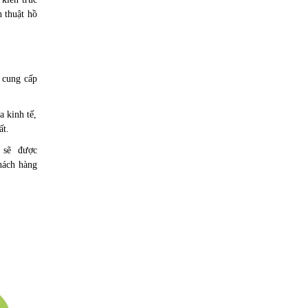
h thuật hồ
n cung cấp
a kinh tế,
ất.
i sẽ được
hách hàng