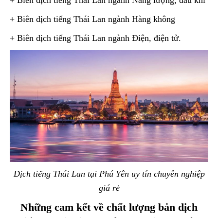
+ Biên dịch tiếng Thái Lan ngành Năng lượng, dầu khí
+ Biên dịch tiếng Thái Lan ngành Hàng không
+ Biên dịch tiếng Thái Lan ngành Điện, điện tử.
Dịch tiếng Thái Lan tại Phú Yên uy tín chuyên nghiệp
giá rẻ
Những cam kết về chất lượng bản dịch