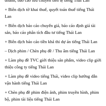
doanh, báo cáo lưu chuyển tiền tệ tiếng Thái Lan
+ Biên dịch tờ khai thuế, quyết toán thuế tiếng Thái
Lan
+ Biên dịch báo cáo chuyển giá, báo cáo định giá tài
sản, báo cáo phân tích đầu tư tiếng Thái Lan
+ Biên dịch báo cáo tiền khả thi dự án tiếng Thái Lan
– Dịch phim / Chèn phụ đề / Thu âm tiếng Thái Lan
+ Làm phụ đề TVC giới thiệu sản phẩm, video clip giới
thiệu công ty tiếng Thái Lan
+ Làm phụ đề video tiếng Thái, video clip hướng dẫn
vận hành tiếng Thái Lan
+ Chèn phụ đề phim điện ảnh, phim truyền hình, phim
bộ, phim tài liệu tiếng Thái Lan