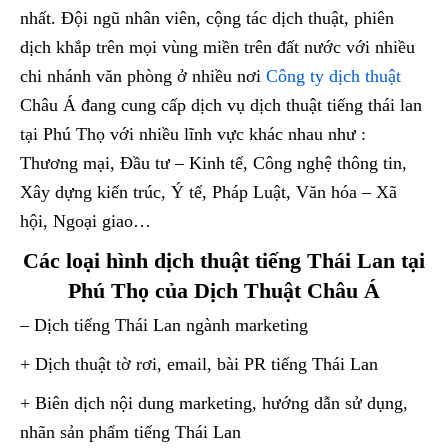
nhất. Đội ngũ nhân viên, cộng tác dịch thuật, phiên
dịch khắp trên mọi vùng miền trên đất nước với nhiều
chi nhánh văn phòng ở nhiều nơi
Công ty dịch thuật
Châu Á đang cung cấp dịch vụ dịch thuật tiếng thái lan
tại Phú Thọ với nhiều lĩnh vực khác nhau như :
Thương mại, Đầu tư – Kinh tế, Công nghệ thông tin,
Xây dựng kiến trúc, Ý tế, Pháp Luật, Văn hóa – Xã
hội, Ngoại giao…
Các loại hình dịch thuật tiếng Thái Lan tại
Phú Thọ của Dịch Thuật Châu Á
– Dịch tiếng Thái Lan ngành marketing
+ Dịch thuật tờ rơi, email, bài PR tiếng Thái Lan
+ Biên dịch nội dung marketing, hướng dẫn sử dụng,
nhãn sản phẩm tiếng Thái Lan