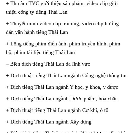
+ Thu âm TVC giới thiệu sản phẩm, video clip giới
thiệu công ty tiếng Thái Lan
+ Thuyết minh video clip training, video clip hướng
dẫn vận hành tiếng Thái Lan
+ Lồng tiếng phim điện ảnh, phim truyền hình, phim
bộ, phim tài liệu tiếng Thái Lan
– Biên dịch tiếng Thái Lan đa lĩnh vực
+ Dịch thuật tiếng Thái Lan ngành Công nghệ thông tin
+ Dịch tiếng Thái Lan ngành Y học, y khoa, y dược
+ Dịch tiếng Thái Lan ngành Dược phẩm, hóa chất
+ Dịch thuật tiếng Thái Lan ngành Cơ khí, ô tô
+ Dịch tiếng Thái Lan ngành Xây dựng