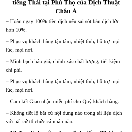
tiếng Thái tại Phú Thọ của Dịch Thuật
Châu Á
– Hoàn ngay 100% tiền dịch nếu sai sót bản dịch lớn
hơn 10%.
– Phục vụ khách hàng tận tâm, nhiệt tình, hỗ trợ mọi
lúc, mọi nơi.
– Minh bạch báo giá, chính xác chất lượng, tiết kiệm
chi phí.
– Phục vụ khách hàng tận tâm, nhiệt tình, hỗ trợ mọi
lúc, mọi nơi.
– Cam kết Giao nhận miễn phí cho Quý khách hàng.
– Không tiết lộ bất cứ nội dung nào trong tài liệu dịch
với bất cứ tổ chức cá nhân nào.