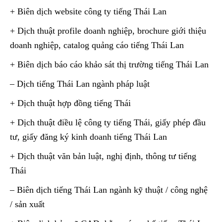
+ Biên dịch website công ty tiếng Thái Lan
+ Dịch thuật profile doanh nghiệp, brochure giới thiệu
doanh nghiệp, catalog quảng cáo tiếng Thái Lan
+ Biên dịch báo cáo khảo sát thị trường tiếng Thái Lan
– Dịch tiếng Thái Lan ngành pháp luật
+ Dịch thuật hợp đồng tiếng Thái
+ Dịch thuật điều lệ công ty tiếng Thái, giấy phép đầu
tư, giấy đăng ký kinh doanh tiếng Thái Lan
+ Dịch thuật văn bản luật, nghị định, thông tư tiếng
Thái
– Biên dịch tiếng Thái Lan ngành kỹ thuật / công nghệ
/ sản xuất