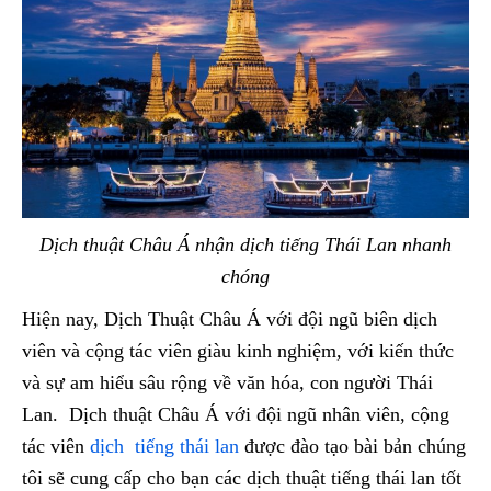
Dịch thuật Châu Á nhận dịch tiếng Thái Lan nhanh
chóng
Hiện nay, Dịch Thuật Châu Á với đội ngũ biên dịch
viên và cộng tác viên giàu kinh nghiệm, với kiến thức
và sự am hiểu sâu rộng về văn hóa, con người Thái
Lan. Dịch thuật Châu Á với đội ngũ nhân viên, cộng
tác viên
dịch tiếng thái lan
được đào tạo bài bản chúng
tôi sẽ cung cấp cho bạn các dịch thuật tiếng thái lan tốt