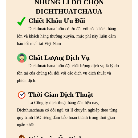
NHỮNG LÍ DO CHỌN
DICHTHUATCHAUA
Chiết Khấu Ưu Đãi
Dichthuatchaua luôn có ưu đãi với các khách hàng
lớn và khách hàng thường xuyên, mức phí này luôn đảm
bảo tốt nhất tại Việt Nam.
Chất Lượng Dịch Vụ
Dichthuatchaua luôn đặt chất lượng dịch vụ là lý do
tồn tại của chúng tôi đối với các dịch vụ dịch thuật và
phiên dịch.
Thời Gian Dịch Thuật
Là Công ty dịch thuật hàng đầu hện nay,
Dichthuatchaua có đội ngũ xử lí chuyên nghiệp theo từng
quy trình ISO riêng đảm bảo hoàn thành trong thời gian
ngắn nhất.