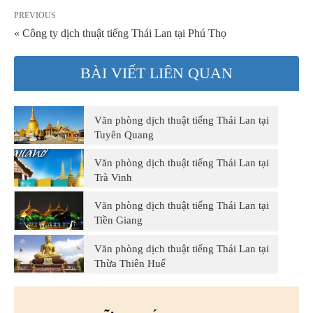
PREVIOUS
« Công ty dịch thuật tiếng Thái Lan tại Phú Thọ
BÀI VIẾT LIÊN QUAN
Văn phòng dịch thuật tiếng Thái Lan tại
Tuyên Quang
Văn phòng dịch thuật tiếng Thái Lan tại
Trà Vinh
Văn phòng dịch thuật tiếng Thái Lan tại
Tiền Giang
Văn phòng dịch thuật tiếng Thái Lan tại
Thừa Thiên Huế