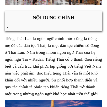
NỘI DUNG CHÍNH
Tiếng Thái Lan là ngôn ngữ chính thức cũng là tiếng
mẹ đẻ của dân tộc Thái, là một dân tộc chiếm số đông
ở Thái Lan. Nằm trong nhóm ngôn ngữ Thái của hệ
ngôn ngữ Tai – Kadai. Tiếng Thái có 5 thanh điệu riêng
biệt và cấu trúc khá phức tạp giống với tiếng Việt Nam
nên việc phát âm, đọc hiểu tiếng Thái vẫn là một khó
khăn đối với nhiều người. Sự phối hợp thanh điệu và
quy tắc chính tả phức tạp khiến tiếng Thái trở thành
một trong những ngôn ngữ khó học nhất trên thế giới.