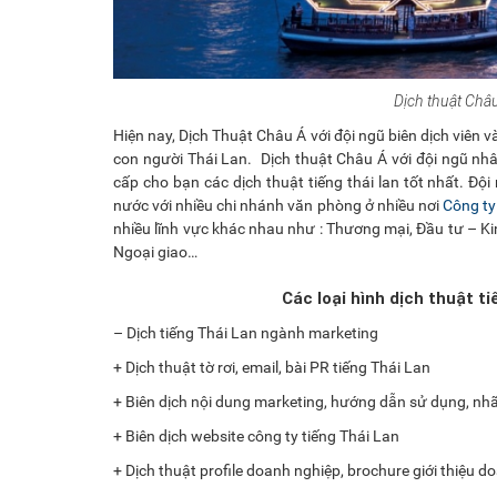
Dịch thuật Châ
Hiện nay, Dịch Thuật Châu Á với đội ngũ biên dịch viên v
con người Thái Lan. Dịch thuật Châu Á với đội ngũ nhâ
cấp cho bạn các dịch thuật tiếng thái lan tốt nhất. Đội
nước với nhiều chi nhánh văn phòng ở nhiều nơi
Công ty
nhiều lĩnh vực khác nhau như : Thương mại, Đầu tư – Kin
Ngoại giao…
Các loại hình dịch thuật t
– Dịch tiếng Thái Lan ngành marketing
+ Dịch thuật tờ rơi, email, bài PR tiếng Thái Lan
+ Biên dịch nội dung marketing, hướng dẫn sử dụng, nh
+ Biên dịch website công ty tiếng Thái Lan
+ Dịch thuật profile doanh nghiệp, brochure giới thiệu 