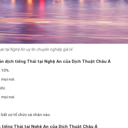
Lan tại Nghệ An uy tín chuyên nghiệp giá rẻ
n dịch tiếng Thái tại Nghệ An của Dịch Thuật Châu Á
n 10%.
 mọi nơi.
phí.
 mọi nơi.
ới bất cứ tổ chức cá nhân nào.
h tiếng Thái tại Nghệ An của Dịch Thuật Châu Á