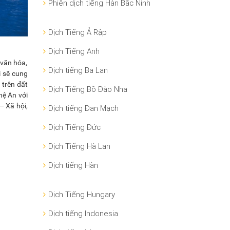
Phiên dịch tiếng Hàn Bắc Ninh
Dịch Tiếng Ả Rập
Dịch Tiếng Anh
 văn hóa,
Dịch tiếng Ba Lan
i sẽ cung
 trên đất
Dịch Tiếng Bồ Đào Nha
hệ An với
– Xã hội,
Dịch tiếng Đan Mạch
Dịch Tiếng Đức
Dịch Tiếng Hà Lan
Dịch tiếng Hàn
Dịch Tiếng Hungary
Dịch tiếng Indonesia