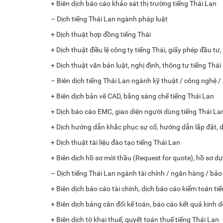
+ Biên dịch báo cáo khảo sát thị trường tiếng Thái Lan
– Dịch tiếng Thái Lan ngành pháp luật
+ Dịch thuật hợp đồng tiếng Thái
+ Dịch thuật điều lệ công ty tiếng Thái, giấy phép đầu tư
+ Dịch thuật văn bản luật, nghị định, thông tư tiếng Thái
– Biên dịch tiếng Thái Lan ngành kỹ thuật / công nghệ /
+ Biên dịch bản vẽ CAD, bằng sáng chế tiếng Thái Lan
+ Dịch báo cáo EMC, giao diện người dùng tiếng Thái La
+ Dịch hướng dẫn khắc phục sự cố, hướng dẫn lắp đặt, 
+ Dịch thuật tài liệu đào tạo tiếng Thái Lan
+ Biên dịch hồ sơ mời thầu (Request for quote), hồ sơ dự
– Dịch tiếng Thái Lan ngành tài chính / ngân hàng / bảo
+ Biên dịch báo cáo tài chính, dịch báo cáo kiểm toán ti
+ Biên dịch bảng cân đối kế toán, báo cáo kết quả kinh d
+ Biên dịch tờ khai thuế, quyết toán thuế tiếng Thái Lan