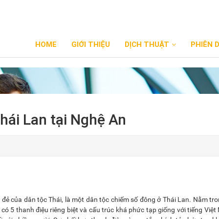
HOME
GIỚI THIỆU
DỊCH THUẬT
PHIÊN 
Thái Lan tại Nghệ An
ẹ đẻ của dân tộc Thái, là một dân tộc chiếm số đông ở Thái Lan. Nằm t
có 5 thanh điệu riêng biệt và cấu trúc khá phức tạp giống với tiếng Việ