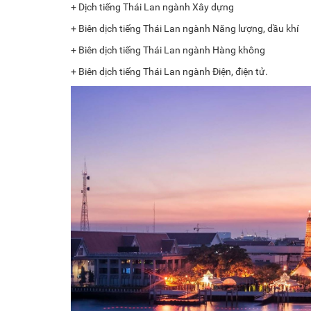
+ Dịch tiếng Thái Lan ngành Xây dựng
+ Biên dịch tiếng Thái Lan ngành Năng lượng, dầu khí
+ Biên dịch tiếng Thái Lan ngành Hàng không
+ Biên dịch tiếng Thái Lan ngành Điện, điện tử.