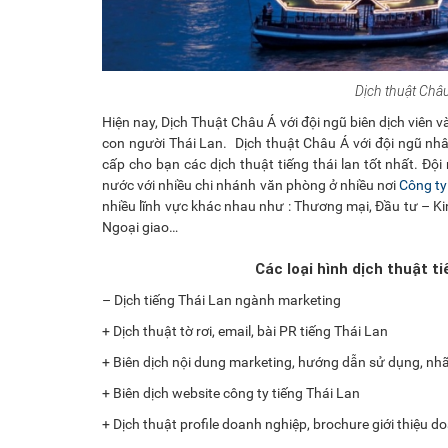
Dịch thuật Châ
Hiện nay, Dịch Thuật Châu Á với đội ngũ biên dịch viên v
con người Thái Lan. Dịch thuật Châu Á với đội ngũ nhâ
cấp cho bạn các dịch thuật tiếng thái lan tốt nhất. Đội
nước với nhiều chi nhánh văn phòng ở nhiều nơi
Công ty
nhiều lĩnh vực khác nhau như : Thương mại, Đầu tư – Kin
Ngoại giao…
Các loại hình dịch thuật t
– Dịch tiếng Thái Lan ngành marketing
+ Dịch thuật tờ rơi, email, bài PR tiếng Thái Lan
+ Biên dịch nội dung marketing, hướng dẫn sử dụng, nh
+ Biên dịch website công ty tiếng Thái Lan
+ Dịch thuật profile doanh nghiệp, brochure giới thiệu 