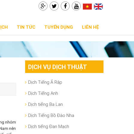
DỊCH
TIN TỨC
TUYỂN DỤNG
LIÊN HỆ
DỊCH VỤ DỊCH THUẬT
Dịch Tiếng Ả Rập
Dịch Tiếng Anh
Dịch tiếng Ba Lan
Dịch Tiếng Bồ Đào Nha
rong nhóm
Dịch tiếng Đan Mạch
t Nam nên