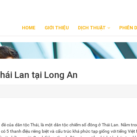
HOME
GIỚI THIỆU
DỊCH THUẬT
PHIÊN 
Thái Lan tại Long An
ẹ đẻ của dân tộc Thái, là một dân tộc chiếm số đông ở Thái Lan. Nằm t
có 5 thanh điệu riêng biệt và cấu trúc khá phức tạp giống với tiếng Việ