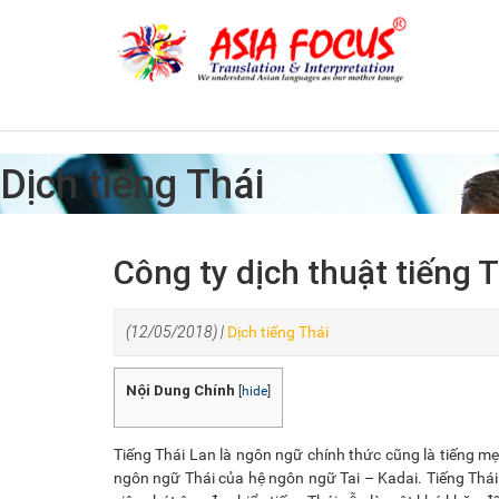
Dịch tiếng Thái
Công ty dịch thuật tiếng 
(12/05/2018) |
Dịch tiếng Thái
Nội Dung Chính
[
hide
]
Tiếng Thái Lan là ngôn ngữ chính thức cũng là tiếng m
ngôn ngữ Thái của hệ ngôn ngữ Tai – Kadai. Tiếng Thái 