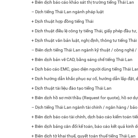
+ Biên dịch báo cáo khảo sát thị trường tiếng Thái Lan
– Dịch tiếng Thái Lan ngành pháp luật
+ Dịch thuật hợp đồng tiếng Thái
+ Dịch thuật điều lệ công ty tiếng Thái, giấy phép đầu tư
+ Dịch thuật văn bản luật, nghị định, thông tư tiếng Thái
– Biên dịch tiếng Thái Lan ngành kỹ thuật / công nghệ /
+ Biên dịch bản vẽ CAD, bằng sáng chế tiếng Thái Lan
+ Dịch báo cáo EMC, giao diện người dùng tiếng Thái La
+ Dịch hướng dẫn khắc phục sự cố, hướng dẫn lắp đặt, 
+ Dịch thuật tài liệu đào tạo tiếng Thái Lan
+ Biên dịch hồ sơ mời thầu (Request for quote), hồ sơ dự
– Dịch tiếng Thái Lan ngành tài chính / ngân hàng / bảo
+ Biên dịch báo cáo tài chính, dịch báo cáo kiểm toán ti
+ Biên dịch bảng cân đối kế toán, báo cáo kết quả kinh d
+ Biên dịch tờ khai thuế, quyết toán thuế tiếng Thái Lan