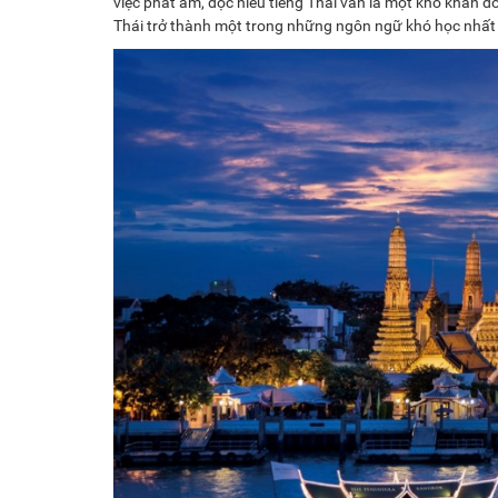
việc phát âm, đọc hiểu tiếng Thái vẫn là một khó khăn đố
Thái trở thành một trong những ngôn ngữ khó học nhất t