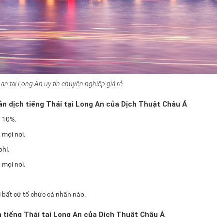
Lan tại Long An uy tín chuyên nghiệp giá rẻ
n dịch tiếng Thái tại Long An của Dịch Thuật Châu Á
n 10%.
 mọi nơi.
phí.
 mọi nơi.
ới bất cứ tổ chức cá nhân nào.
h tiếng Thái tại Long An của Dịch Thuật Châu Á