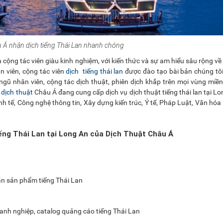
u Á nhận dịch tiếng Thái Lan nhanh chóng
à cộng tác viên giàu kinh nghiệm, với kiến thức và sự am hiểu sâu rộng về
n viên, cộng tác viên
dịch tiếng thái lan
được đào tạo bài bản chúng tô
 ngũ nhân viên, cộng tác dịch thuật, phiên dịch khắp trên mọi vùng miền
 dịch thuật
Châu Á đang cung cấp dịch vụ dịch thuật tiếng thái lan tại Lo
h tế, Công nghệ thông tin, Xây dựng kiến trúc, Ý tế, Pháp Luật, Văn hóa 
iếng Thái Lan tại Long An của Dịch Thuật Châu Á
ãn sản phẩm tiếng Thái Lan
doanh nghiệp, catalog quảng cáo tiếng Thái Lan