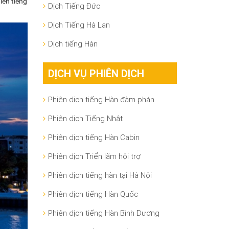
iến tiếng
Dịch Tiếng Đức
Dịch Tiếng Hà Lan
Dịch tiếng Hàn
DỊCH VỤ PHIÊN DỊCH
Phiên dịch tiếng Hàn đàm phán
Phiên dịch Tiếng Nhật
Phiên dịch tiếng Hàn Cabin
Phiên dịch Triển lãm hội trợ
Phiên dịch tiếng hàn tại Hà Nội
Phiên dịch tiếng Hàn Quốc
Phiên dịch tiếng Hàn Bình Dương