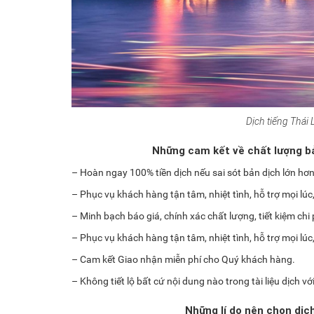
Dịch tiếng Thái 
Những cam kết về chất lượng bả
– Hoàn ngay 100% tiền dịch nếu sai sót bản dịch lớn hơ
– Phục vụ khách hàng tận tâm, nhiệt tình, hỗ trợ mọi lúc,
– Minh bạch báo giá, chính xác chất lượng, tiết kiệm chi 
– Phục vụ khách hàng tận tâm, nhiệt tình, hỗ trợ mọi lúc,
– Cam kết Giao nhận miễn phí cho Quý khách hàng.
– Không tiết lộ bất cứ nội dung nào trong tài liệu dịch v
Những lí do nên chọn dịc