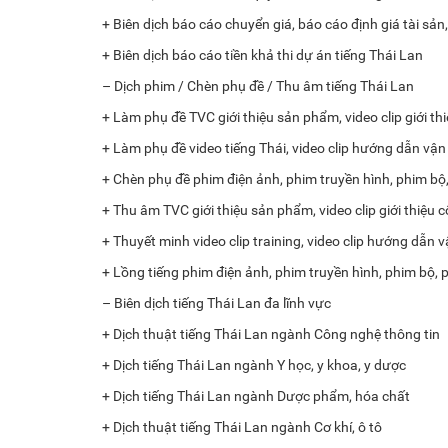
+ Biên dịch báo cáo chuyển giá, báo cáo định giá tài sản
+ Biên dịch báo cáo tiền khả thi dự án tiếng Thái Lan
– Dịch phim / Chèn phụ đề / Thu âm tiếng Thái Lan
+ Làm phụ đề TVC giới thiệu sản phẩm, video clip giới th
+ Làm phụ đề video tiếng Thái, video clip hướng dẫn vận
+ Chèn phụ đề phim điện ảnh, phim truyền hình, phim bộ, 
+ Thu âm TVC giới thiệu sản phẩm, video clip giới thiệu c
+ Thuyết minh video clip training, video clip hướng dẫn 
+ Lồng tiếng phim điện ảnh, phim truyền hình, phim bộ, p
– Biên dịch tiếng Thái Lan đa lĩnh vực
+ Dịch thuật tiếng Thái Lan ngành Công nghệ thông tin
+ Dịch tiếng Thái Lan ngành Y học, y khoa, y dược
+ Dịch tiếng Thái Lan ngành Dược phẩm, hóa chất
+ Dịch thuật tiếng Thái Lan ngành Cơ khí, ô tô