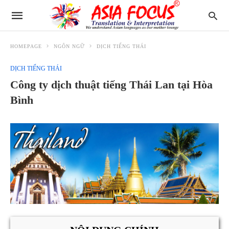
HOMEPAGE
NGÔN NGỮ
DỊCH TIẾNG THÁI
DỊCH TIẾNG THÁI
Công ty dịch thuật tiếng Thái Lan tại Hòa
Bình