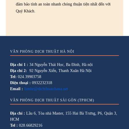
đảm bảo tính an toàn nhanh chóng thuận tiện nhất đến với
Quý Khách.
VĂN PHÒNG DỊCH THUẬT HÀ NỘI
Địa chỉ 1 :
34 Nguyễn Thái Học, Ba Đình, Hà nội
Địa chỉ 2:
92 Nguyễn Xiển, Thanh Xuân Hà Nội
Tel:
024.39903758
Điện thoại :
0932232318
Email :
lienhe@dichthuatchaua.net
VĂN PHÒNG DỊCH THUẬT SÀI GÒN (TPHCM)
Địa chỉ :
Lầu 6, Tòa nhà Master, 155 Hai Bà Trưng, P6, Quận 3,
HCM
Tel :
028.66829216