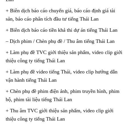
+ Biên dịch báo cáo chuyển giá, báo cáo định giá tài
sản, báo cáo phân tích đầu tư tiếng Thái Lan
+ Biên dịch báo cáo tiền khả thi dự án tiếng Thái Lan
– Dịch phim / Chèn phụ đề / Thu âm tiếng Thái Lan
+ Làm phụ đề TVC giới thiệu sản phẩm, video clip giới
thiệu công ty tiếng Thái Lan
+ Làm phụ đề video tiếng Thái, video clip hướng dẫn
vận hành tiếng Thái Lan
+ Chèn phụ đề phim điện ảnh, phim truyền hình, phim
bộ, phim tài liệu tiếng Thái Lan
+ Thu âm TVC giới thiệu sản phẩm, video clip giới
thiệu công ty tiếng Thái Lan