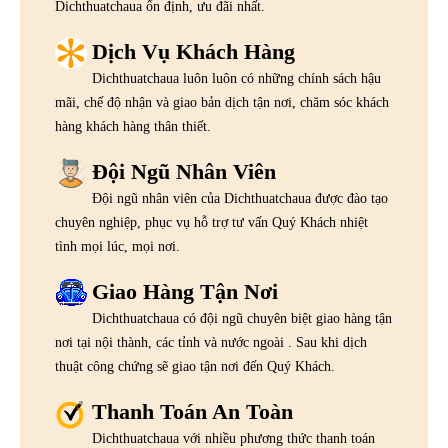
Dichthuatchaua ổn định, ưu đãi nhất.
Dịch Vụ Khách Hàng
Dichthuatchaua luôn luôn có những chính sách hậu
mãi, chế độ nhận và giao bản dịch tận nơi, chăm sóc khách
hàng khách hàng thân thiết.
Đội Ngũ Nhân Viên
Đội ngũ nhân viên của Dichthuatchaua được đào tạo
chuyên nghiệp, phục vụ hỗ trợ tư vấn Quý Khách nhiệt
tình mọi lúc, mọi nơi.
Giao Hàng Tận Nơi
Dichthuatchaua có đội ngũ chuyên biệt giao hàng tận
nơi tại nội thành, các tỉnh và nước ngoài . Sau khi dịch
thuật công chứng sẽ giao tận nơi đến Quý Khách.
Thanh Toán An Toàn
Dichthuatchaua với nhiều phương thức thanh toán