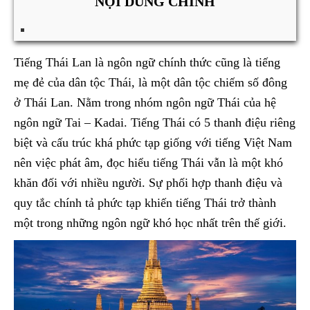
NỘI DUNG CHÍNH
Tiếng Thái Lan là ngôn ngữ chính thức cũng là tiếng
mẹ đẻ của dân tộc Thái, là một dân tộc chiếm số đông
ở Thái Lan. Nằm trong nhóm ngôn ngữ Thái của hệ
ngôn ngữ Tai – Kadai. Tiếng Thái có 5 thanh điệu riêng
biệt và cấu trúc khá phức tạp giống với tiếng Việt Nam
nên việc phát âm, đọc hiểu tiếng Thái vẫn là một khó
khăn đối với nhiều người. Sự phối hợp thanh điệu và
quy tắc chính tả phức tạp khiến tiếng Thái trở thành
một trong những ngôn ngữ khó học nhất trên thế giới.