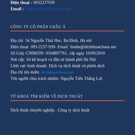
Điện thoại :
0932237939
Email :
lienhe@dichthuatchaua.net
CÔNG TY CỔ PHẦN CHÂU Á
Địa chỉ: 34 Nguyễn Thái Học, Ba Đình, Hà nội
Điện thoại: 093-2237-939- Email: lienhe@dichthuatchaua.net
Số Giấy CNĐKDN: 0104897761, cấp ngày 10/09/2010
Nơi cấp: Sở kế hoạch và đầu tư thành phố Hà Nội
Lĩnh vực kinh doanh: Dịch vụ dịch thuật và phiên dịch
Địa chỉ tên miền:
dichthuatchaua.net
Tên người chịu trách nhiệm: Nguyễn Tiến Thắng Lợi
TỪ KHOÁ TÌM KIẾM VỀ DỊCH THUẬT
Dịch thuật chuyên nghiệp
,
Công ty dịch thuật