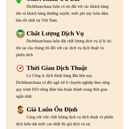
Dichthuatchaua luôn có ưu đãi với các khách hàng
lớn và khách hàng thường xuyên, mức phí này luôn đảm
bảo tốt nhất tại Việt Nam.
Chất Lượng Dịch Vụ
Dichthuatchaua luôn đặt chất lượng dịch vụ là lý do
tồn tại của chúng tôi đối với các dịch vụ dịch thuật và
phiên dịch.
Thời Gian Dịch Thuật
Là Công ty dịch thuật hàng đầu hện nay,
Dichthuatchaua có đội ngũ xử lí chuyên nghiệp theo từng
quy trình ISO riêng đảm bảo hoàn thành trong thời gian
ngắn nhất.
Giá Luôn Ổn Định
Cùng với việc chất lượng dịch vụ dịch thuật và phiên
dịch luôn đạt mức cao nhất thì giá dịch vụ tại