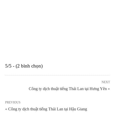
5/5 - (2 bình chọn)
NEXT
Công ty dịch thuật tiếng Thái Lan tại Hưng Yên »
PREVIOUS
« Công ty dịch thuật tiếng Thái Lan tại Hậu Giang