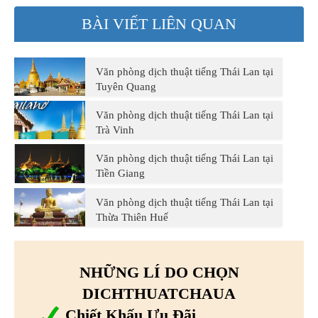
BÀI VIẾT LIÊN QUAN
Văn phòng dịch thuật tiếng Thái Lan tại
Tuyên Quang
Văn phòng dịch thuật tiếng Thái Lan tại
Trà Vinh
Văn phòng dịch thuật tiếng Thái Lan tại
Tiền Giang
Văn phòng dịch thuật tiếng Thái Lan tại
Thừa Thiên Huế
NHỮNG LÍ DO CHỌN
DICHTHUATCHAUA
Chiết Khấu Ưu Đãi