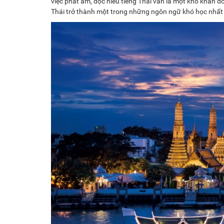
việc phát âm, đọc hiểu tiếng Thái vẫn là một khó khăn đố
Thái trở thành một trong những ngôn ngữ khó học nhất t