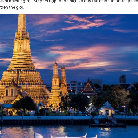
i với nhiều người. Sự phối hợp thanh điệu và quy tắc chính tả phức tạp kh
rên thế giới.