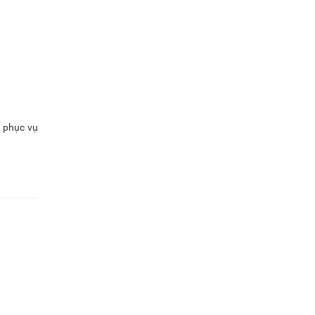
n phục vụ