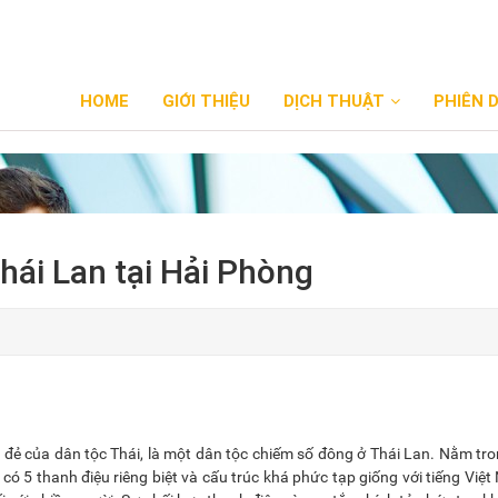
HOME
GIỚI THIỆU
DỊCH THUẬT
PHIÊN 
Thái Lan tại Hải Phòng
ẹ đẻ của dân tộc Thái, là một dân tộc chiếm số đông ở Thái Lan. Nằm t
có 5 thanh điệu riêng biệt và cấu trúc khá phức tạp giống với tiếng Việ