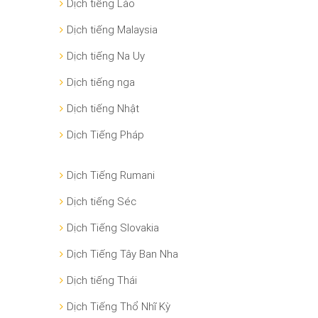
Dịch tiếng Lào
Dịch tiếng Malaysia
Dịch tiếng Na Uy
Dịch tiếng nga
Dịch tiếng Nhật
Dịch Tiếng Pháp
Dịch Tiếng Rumani
Dịch tiếng Séc
Dịch Tiếng Slovakia
Dịch Tiếng Tây Ban Nha
Dịch tiếng Thái
Dịch Tiếng Thổ Nhĩ Kỳ