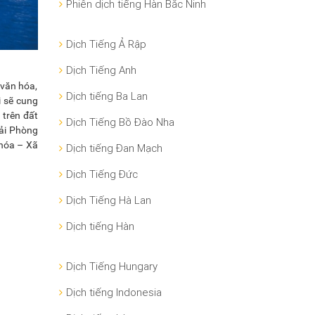
Phiên dịch tiếng Hàn Bắc Ninh
Dịch Tiếng Ả Rập
Dịch Tiếng Anh
 văn hóa,
Dịch tiếng Ba Lan
i sẽ cung
 trên đất
Dịch Tiếng Bồ Đào Nha
Hải Phòng
 hóa – Xã
Dịch tiếng Đan Mạch
Dịch Tiếng Đức
Dịch Tiếng Hà Lan
Dịch tiếng Hàn
Dịch Tiếng Hungary
Dịch tiếng Indonesia