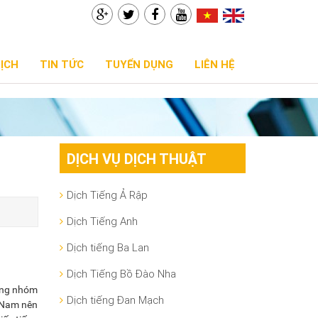
DỊCH
TIN TỨC
TUYỂN DỤNG
LIÊN HỆ
DỊCH VỤ DỊCH THUẬT
Dịch Tiếng Ả Rập
Dịch Tiếng Anh
Dịch tiếng Ba Lan
Dịch Tiếng Bồ Đào Nha
rong nhóm
Dịch tiếng Đan Mạch
t Nam nên