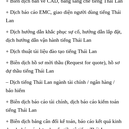
+ Biên dịch bản vẽ CAD, bằng sáng chế tiếng Thái Lan
+ Dịch báo cáo EMC, giao diện người dùng tiếng Thái
Lan
+ Dịch hướng dẫn khắc phục sự cố, hướng dẫn lắp đặt,
dịch hướng dẫn vận hành tiếng Thái Lan
+ Dịch thuật tài liệu đào tạo tiếng Thái Lan
+ Biên dịch hồ sơ mời thầu (Request for quote), hồ sơ
dự thầu tiếng Thái Lan
– Dịch tiếng Thái Lan ngành tài chính / ngân hàng /
bảo hiểm
+ Biên dịch báo cáo tài chính, dịch báo cáo kiểm toán
tiếng Thái Lan
+ Biên dịch bảng cân đối kế toán, báo cáo kết quả kinh