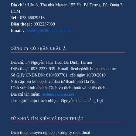
Địa chỉ :
Lầu 6, Tòa nhà Master, 155 Hai Bà Trưng, P6, Quận 3,
HCM
Tel :
028.66829216
Điện thoại :
0932237939
Email :
lienhe@dichthuatchaua.net
CÔNG TY CỔ PHẦN CHÂU Á
Địa chỉ: 34 Nguyễn Thái Học, Ba Đình, Hà nội
Điện thoại: 093-2237-939- Email: lienhe@dichthuatchaua.net
Số Giấy CNĐKDN: 0104897761, cấp ngày 10/09/2010
Nơi cấp: Sở kế hoạch và đầu tư thành phố Hà Nội
Lĩnh vực kinh doanh: Dịch vụ dịch thuật và phiên dịch
Địa chỉ tên miền:
dichthuatchaua.net
Tên người chịu trách nhiệm: Nguyễn Tiến Thắng Lợi
TỪ KHOÁ TÌM KIẾM VỀ DỊCH THUẬT
Dịch thuật chuyên nghiệp
,
Công ty dịch thuật