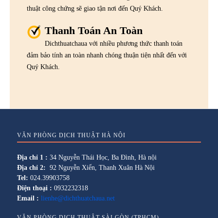
thuật công chứng sẽ giao tận nơi đến Quý Khách.
Thanh Toán An Toàn
Dichthuatchaua với nhiều phương thức thanh toán
đảm bảo tính an toàn nhanh chóng thuận tiện nhất đến với
Quý Khách.
VĂN PHÒNG DỊCH THUẬT HÀ NỘI
Địa chỉ 1 :
34 Nguyễn Thái Học, Ba Đình, Hà nội
Địa chỉ 2:
92 Nguyễn Xiển, Thanh Xuân Hà Nội
Tel:
024.39903758
Điện thoại :
0932232318
Email :
lienhe@dichthuatchaua.net
VĂN PHÒNG DỊCH THUẬT SÀI GÒN (TPHCM)