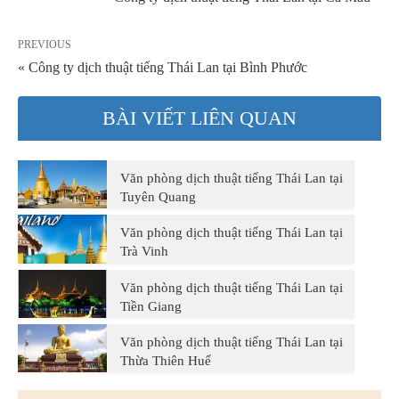
PREVIOUS
« Công ty dịch thuật tiếng Thái Lan tại Bình Phước
BÀI VIẾT LIÊN QUAN
Văn phòng dịch thuật tiếng Thái Lan tại
Tuyên Quang
Văn phòng dịch thuật tiếng Thái Lan tại
Trà Vinh
Văn phòng dịch thuật tiếng Thái Lan tại
Tiền Giang
Văn phòng dịch thuật tiếng Thái Lan tại
Thừa Thiên Huế