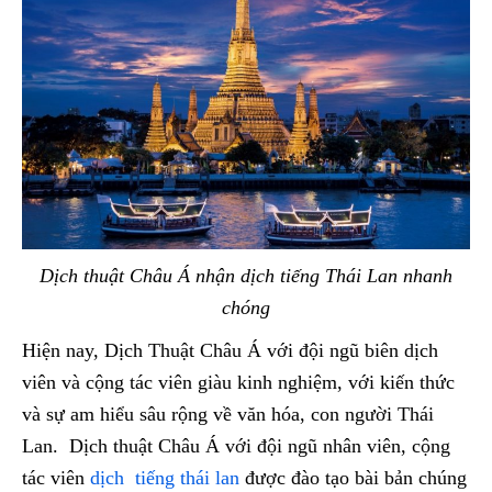
Dịch thuật Châu Á nhận dịch tiếng Thái Lan nhanh
chóng
Hiện nay, Dịch Thuật Châu Á với đội ngũ biên dịch
viên và cộng tác viên giàu kinh nghiệm, với kiến thức
và sự am hiểu sâu rộng về văn hóa, con người Thái
Lan. Dịch thuật Châu Á với đội ngũ nhân viên, cộng
tác viên
dịch tiếng thái lan
được đào tạo bài bản chúng