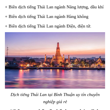
+ Biên dịch tiếng Thái Lan ngành Năng lượng, dầu khí
+ Biên dịch tiếng Thái Lan ngành Hàng không
+ Biên dịch tiếng Thái Lan ngành Điện, điện tử.
Dịch tiếng Thái Lan tại Bình Thuận uy tín chuyên
nghiệp giá rẻ