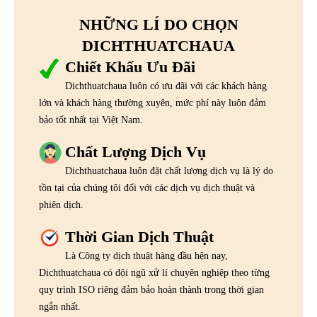
NHỮNG LÍ DO CHỌN
DICHTHUATCHAUA
Chiết Khấu Ưu Đãi
Dichthuatchaua luôn có ưu đãi với các khách hàng
lớn và khách hàng thường xuyên, mức phí này luôn đảm
bảo tốt nhất tại Việt Nam.
Chất Lượng Dịch Vụ
Dichthuatchaua luôn đặt chất lượng dịch vụ là lý do
tồn tại của chúng tôi đối với các dịch vụ dịch thuật và
phiên dịch.
Thời Gian Dịch Thuật
Là Công ty dịch thuật hàng đầu hện nay,
Dichthuatchaua có đội ngũ xử lí chuyên nghiệp theo từng
quy trình ISO riêng đảm bảo hoàn thành trong thời gian
ngắn nhất.