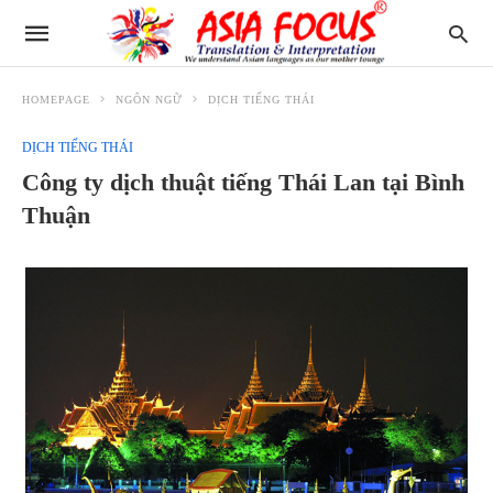
HOMEPAGE
NGÔN NGỮ
DỊCH TIẾNG THÁI
DỊCH TIẾNG THÁI
Công ty dịch thuật tiếng Thái Lan tại Bình
Thuận