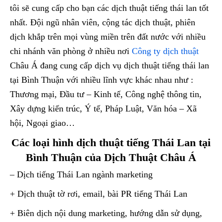
tôi sẽ cung cấp cho bạn các dịch thuật tiếng thái lan tốt
nhất. Đội ngũ nhân viên, cộng tác dịch thuật, phiên
dịch khắp trên mọi vùng miền trên đất nước với nhiều
chi nhánh văn phòng ở nhiều nơi
Công ty dịch thuật
Châu Á đang cung cấp dịch vụ dịch thuật tiếng thái lan
tại Bình Thuận với nhiều lĩnh vực khác nhau như :
Thương mại, Đầu tư – Kinh tế, Công nghệ thông tin,
Xây dựng kiến trúc, Ý tế, Pháp Luật, Văn hóa – Xã
hội, Ngoại giao…
Các loại hình dịch thuật tiếng Thái Lan tại
Bình Thuận của Dịch Thuật Châu Á
– Dịch tiếng Thái Lan ngành marketing
+ Dịch thuật tờ rơi, email, bài PR tiếng Thái Lan
+ Biên dịch nội dung marketing, hướng dẫn sử dụng,