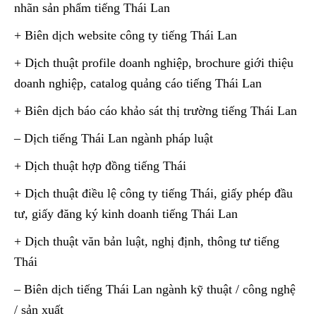
nhãn sản phẩm tiếng Thái Lan
+ Biên dịch website công ty tiếng Thái Lan
+ Dịch thuật profile doanh nghiệp, brochure giới thiệu
doanh nghiệp, catalog quảng cáo tiếng Thái Lan
+ Biên dịch báo cáo khảo sát thị trường tiếng Thái Lan
– Dịch tiếng Thái Lan ngành pháp luật
+ Dịch thuật hợp đồng tiếng Thái
+ Dịch thuật điều lệ công ty tiếng Thái, giấy phép đầu
tư, giấy đăng ký kinh doanh tiếng Thái Lan
+ Dịch thuật văn bản luật, nghị định, thông tư tiếng
Thái
– Biên dịch tiếng Thái Lan ngành kỹ thuật / công nghệ
/ sản xuất