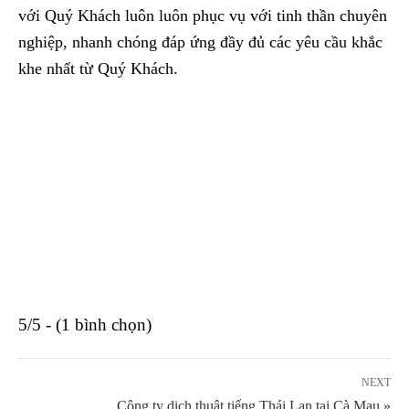
với Quý Khách luôn luôn phục vụ với tinh thần chuyên
nghiệp, nhanh chóng đáp ứng đầy đủ các yêu cầu khắc
khe nhất từ Quý Khách.
5/5 - (1 bình chọn)
NEXT
Công ty dịch thuật tiếng Thái Lan tại Cà Mau »