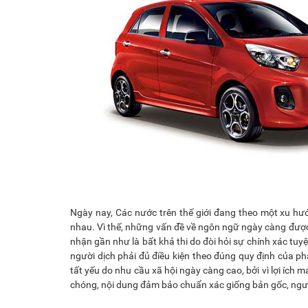
Ngày nay, Các nước trên thế giới đang theo một xu hướ
nhau. Vì thế, những vấn đề về ngôn ngữ ngày càng được 
nhận gần như là bất khả thi do đòi hỏi sự chính xác tuy
người dịch phải đủ điều kiện theo đúng quy định của ph
tất yếu do nhu cầu xã hội ngày càng cao, bởi vì lợi ích m
chóng, nội dung đảm bảo chuẩn xác giống bản gốc, người s