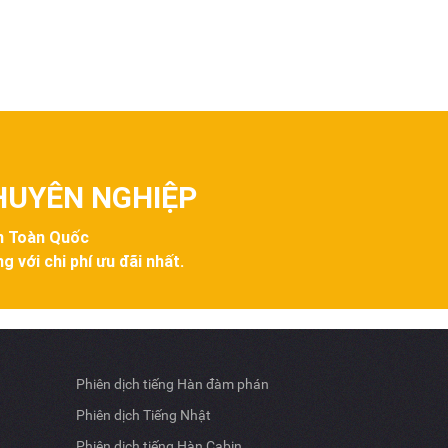
CHUYÊN NGHIỆP
ên Toàn Quốc
g với chi phí ưu đãi nhất.
Phiên dịch tiếng Hàn đàm phán
Phiên dịch Tiếng Nhật
Phiên dịch tiếng Hàn Cabin