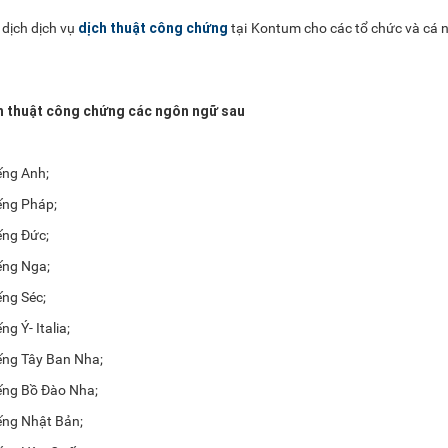
dịch thuật công chứng
 dịch dịch vụ
tại Kontum cho các tổ chức và cá 
h thuật công chứng các ngôn ngữ sau
ếng Anh;
ếng Pháp;
ếng Đức;
ếng Nga;
ếng Séc;
g Ý- Italia;
iếng Tây Ban Nha;
iếng Bồ Đào Nha;
ếng Nhật Bản;