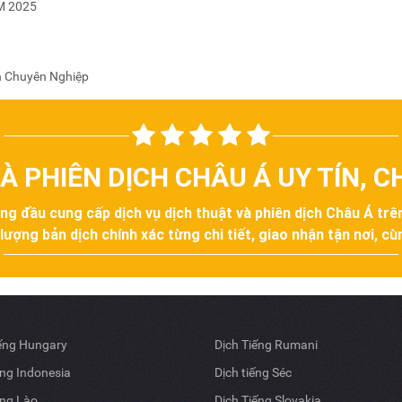
M 2025
n Chuyên Nghiệp
À PHIÊN DỊCH CHÂU Á UY TÍN, 
àng đầu cung cấp dịch vụ dịch thuật và phiên dịch Châu Á tr
ợng bản dịch chính xác từng chi tiết, giao nhận tận nơi, cùn
iếng Hungary
Dịch Tiếng Rumani
ếng Indonesia
Dịch tiếng Séc
ếng Lào
Dịch Tiếng Slovakia