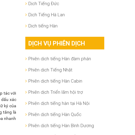
Dịch Tiếng Đức
Dịch Tiếng Hà Lan
Dịch tiếng Hàn
DỊCH VỤ PHIÊN DỊCH
Phiên dịch tiếng Hàn đàm phán
Phiên dịch Tiếng Nhật
Phiên dịch tiếng Hàn Cabin
Phiên dịch Triển lãm hội trợ
p tác với
g dấu xác
Phiên dịch tiếng hàn tại Hà Nội
hữ ký của
 tăng là
Phiên dịch tiếng Hàn Quốc
hóa nhanh
Phiên dịch tiếng Hàn Bình Dương