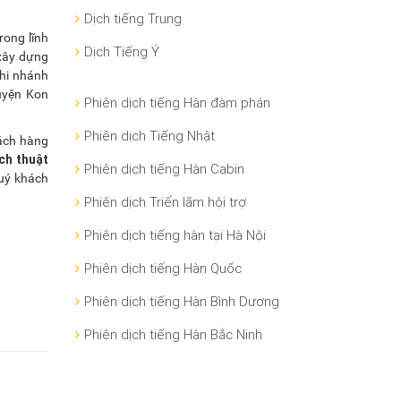
Dịch tiếng Trung
rong lĩnh
Dịch Tiếng Ý
xây dựng
chi nhánh
uyện Kon
Phiên dịch tiếng Hàn đàm phán
Phiên dịch Tiếng Nhật
ách hàng
ch thuật
Phiên dịch tiếng Hàn Cabin
quý khách
Phiên dịch Triển lãm hội trợ
Phiên dịch tiếng hàn tại Hà Nội
Phiên dịch tiếng Hàn Quốc
Phiên dịch tiếng Hàn Bình Dương
Phiên dịch tiếng Hàn Bắc Ninh