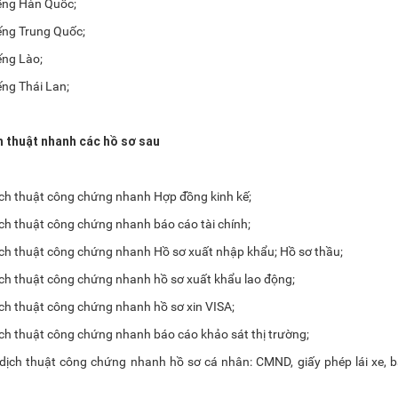
iếng Hàn Quốc;
ếng Trung Quốc;
ếng Lào;
ếng Thái Lan;
h thuật nhanh các hồ sơ sau
ch thuật công chứng nhanh Hợp đồng kinh kế;
ch thuật công chứng nhanh báo cáo tài chính;
ch thuật công chứng nhanh Hồ sơ xuất nhập khẩu; Hồ sơ thầu;
ch thuật công chứng nhanh hồ sơ xuất khẩu lao động;
ch thuật công chứng nhanh hồ sơ xin VISA;
ch thuật công chứng nhanh báo cáo khảo sát thị trường;
ịch thuật công chứng nhanh hồ sơ cá nhân: CMND, giấy phép lái xe, b