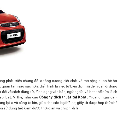
ng phát triển chung đó là tăng cường siết chặt và mở rộng quan hệ hợ
quan tâm sâu sắc hơn, điển hình là việc tự biên dịch rồi đem đến đi đón
ệt đối về cách dùng từ, định dạng văn bản, ngữ nghĩa và hơn thế nữa là c
Công ty dịch thuật tại Kontum
áp luật. Vì thế, nhu cầu
càng ngày càng
ang lại là vô cùng to lớn, giúp cho các loại hồ sơ, giấy tờ được hợp thức 
ử dụng tiết kiệm được thời gian và chi phí đi lại.