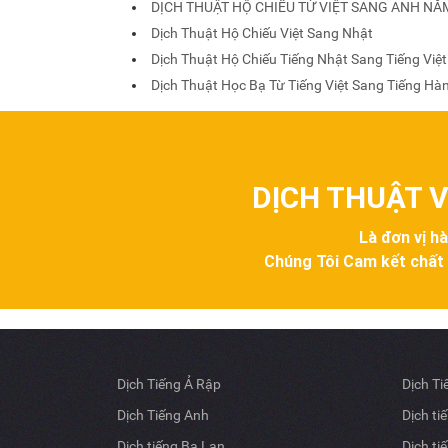
DỊCH THUẬT HỘ CHIẾU TỪ VIỆT SANG ANH NĂ
Dịch Thuật Hộ Chiếu Việt Sang Nhật
Dịch Thuật Hộ Chiếu Tiếng Nhật Sang Tiếng Việt
Dịch Thuật Học Bạ Từ Tiếng Việt Sang Tiếng Hà
DỊCH THUẬT V
Là đơn vị h
Chúng Tôi Cam kết chất lư
Dịch Tiếng Ả Rập
Dịch T
Dịch Tiếng Anh
Dịch ti
Dịch tiếng Ba Lan
Dịch ti