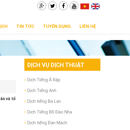
DỊCH
TIN TỨC
TUYỂN DỤNG
LIÊN HỆ
DỊCH VỤ DỊCH THUẬT
Dịch Tiếng Ả Rập
Dịch Tiếng Anh
ân và tổ
Dịch tiếng Ba Lan
Dịch Tiếng Bồ Đào Nha
Dịch tiếng Đan Mạch