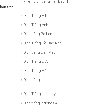
Phiên dịch tiếng Hàn Bắc Ninh
nhân trên
Dịch Tiếng Ả Rập
Dịch Tiếng Anh
Dịch tiếng Ba Lan
Dịch Tiếng Bồ Đào Nha
Dịch tiếng Đan Mạch
Dịch Tiếng Đức
Dịch Tiếng Hà Lan
Dịch tiếng Hàn
Dịch Tiếng Hungary
Dịch tiếng Indonesia