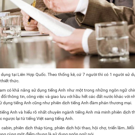
dụng tại Liên Hợp Quốc. Theo thống kê, cứ 7 người thì có 1 người sử d
thiết thức.
Nam có khả năng sử dụng tiếng Anh như một trong những ngôn ngữ chín
ổi thông tin, công việc và giao lưu với hầu hết các đất nước khác với 
sử dụng tiếng Anh cũng như phiên dịch tiếng Anh đàm phán thương mại.
 tiếng Anh và hiểu rõ nhất chuyên ngành tiếng Anh mà minh phiên dịch 
ặc ngược lại từ tiếng Việt sang tiếng Anh.
cabin, phiên dịch tháp tùng, phiên dịch hội thao, hội chợ, triển lãm…Mỗi 
 song cùng một điểm chung là sử dụng ngôn ngữ nói.