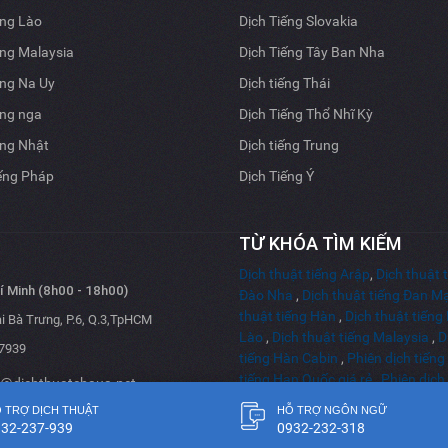
ếng Lào
Dịch Tiếng Slovakia
ếng Malaysia
Dịch Tiếng Tây Ban Nha
ếng Na Uy
Dịch tiếng Thái
ếng nga
Dịch Tiếng Thổ Nhĩ Kỳ
ếng Nhật
Dịch tiếng Trung
iếng Pháp
Dịch Tiếng Ý
TỪ KHÓA TÌM KIẾM
Dịch thuật tiếng Arập
,
Dịch thuật 
 Minh (8h00 - 18h00)
Đào Nha
,
Dịch thuật tiếng Đan M
thuật tiếng Hàn
,
Dịch thuật tiến
i Bà Trưng, P.6, Q.3,TpHCM
Lào
,
Dịch thuật tiếng Malaysia
,
D
7939
tiếng Hàn Cabin
,
Phiên dịch tiếng
tiếng Han Quốc giá rẻ
,
Phiên dịch
e@dichthuatchaua.net
ngành kĩ thuật
,
Dịch thuật tiếng 
 TRỢ DỊCH THUẬT
HỖ TRỢ NGÔN NGỮ
32-237-939
0932-232-318
chaumedia
Transported by
Indochinapost