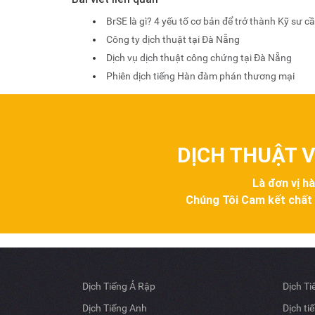
BrSE là gì? 4 yếu tố cơ bản để trở thành Kỹ sư c
Công ty dịch thuật tại Đà Nẵng
Dịch vụ dịch thuật công chứng tại Đà Nẵng
Phiên dịch tiếng Hàn đàm phán thương mại
DỊCH THUẬT V
Là đơn vị h
Chúng Tôi Cam kết chất lư
Dịch Tiếng Ả Rập
Dịch T
Dịch Tiếng Anh
Dịch ti