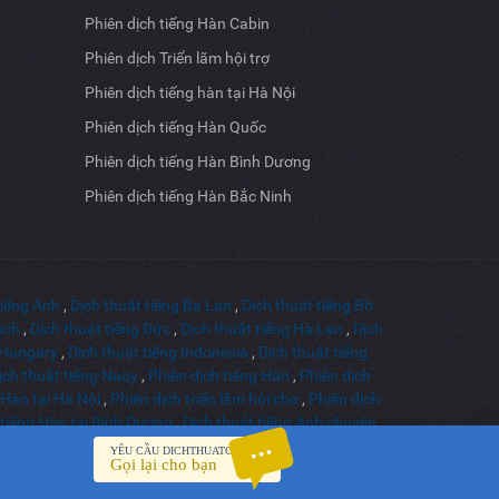
Phiên dịch tiếng Hàn Cabin
Phiên dịch Triển lãm hội trợ
Phiên dịch tiếng hàn tại Hà Nội
Phiên dịch tiếng Hàn Quốc
Phiên dịch tiếng Hàn Bình Dương
Phiên dịch tiếng Hàn Bắc Ninh
tiếng Anh
,
Dịch thuật tiếng Ba Lan
,
Dịch thuật tiếng Bồ
ạch
,
Dịch thuật tiếng Đức
,
Dịch thuật tiếng Hà Lan
,
Dịch
g Hungary
,
Dịch thuật tiếng Indonesia
,
Dịch thuật tiếng
ịch thuật tiếng Nauy
,
Phiên dịch tiếng Hàn
,
Phiên dịch
 Hàn tại Hà Nội
,
Phiên dịch triển lãm hội chợ
,
Phiên dịch
 tiếng Hàn tại Bình Dương
,
Dịch thuật tiếng Anh chuyên
Anh chuyên ngành chính trị học
,
YÊU CẦU DICHTHUATCHAUA
Gọi lại cho bạn