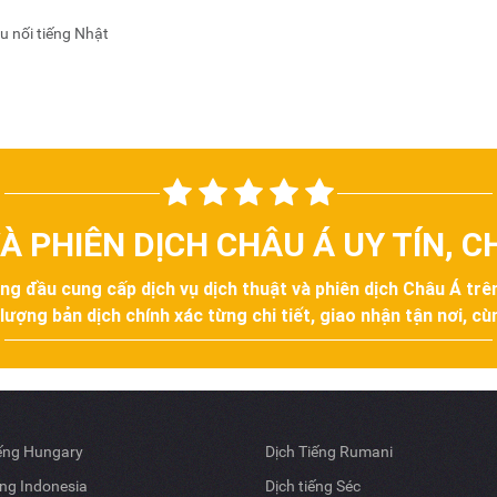
ầu nối tiếng Nhật
À PHIÊN DỊCH CHÂU Á UY TÍN, 
àng đầu cung cấp dịch vụ dịch thuật và phiên dịch Châu Á tr
ợng bản dịch chính xác từng chi tiết, giao nhận tận nơi, cùn
iếng Hungary
Dịch Tiếng Rumani
ếng Indonesia
Dịch tiếng Séc