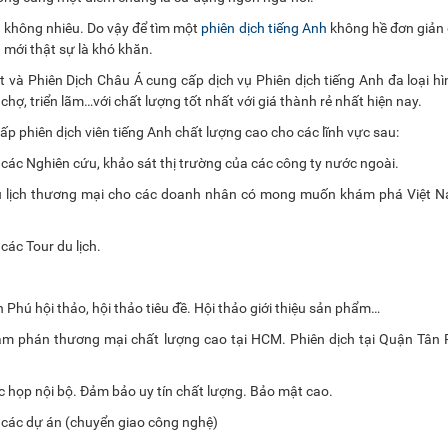
 không nhiêu. Do vậy để tìm một
phiên dịch tiếng Anh
không hề đơn giản
a mới thật sự là khó khăn.
 và Phiên Dịch Châu Á cung cấp dịch vụ Phiên dịch tiếng Anh đa loại hì
 chợ, triển lãm…với chất lượng tốt nhất với giá thành rẻ nhất hiện nay.
p phiên dịch viên tiếng Anh chất lượng cao cho các lĩnh vực sau:
 các Nghiên cứu, khảo sát thị trường của các công ty nước ngoài.
 Du lịch thương mại cho các doanh nhân có mong muốn khám phá Việt 
các Tour du lịch.
 Phú hội thảo, hội thảo tiêu đề. Hội thảo giới thiệu sản phẩm…
đàm phán thương mại chất lượng cao tại HCM. Phiên dịch tại Quận Tân
c họp nội bộ. Đảm bảo uy tín chất lượng. Bảo mật cao.
o các dự án (chuyển giao công nghệ)