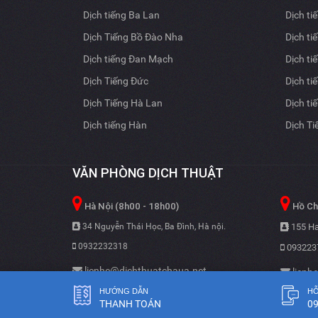
Dịch tiếng Ba Lan
Dịch ti
Dịch Tiếng Bồ Đào Nha
Dịch ti
Dịch tiếng Đan Mạch
Dịch ti
Dịch Tiếng Đức
Dịch ti
Dịch Tiếng Hà Lan
Dịch ti
Dịch tiếng Hàn
Dịch T
VĂN PHÒNG DỊCH THUẬT
Hà Nội (8h00 - 18h00)
Hồ Chí
34 Nguyễn Thái Học, Ba Đình, Hà nội.
155 Ha
0932232318
093223
lienhe@dichthuatchaua.net
lienh
HƯỚNG DẪN
HỖ
THANH TOÁN
09
Copyright © 2006
Công ty dịch thuật Sài Gòn Á Châu
Dịch tiếng Anh
Powered SEO by
A