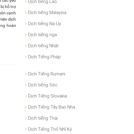
à các yêu
Dịch tiếng Lào
bị hỗ trợ
Dịch tiếng Malaysia
luôn cạnh
hiên dịch
Dịch tiếng Na Uy
hàng hoàn
Dịch tiếng nga
Dịch tiếng Nhật
Dịch Tiếng Pháp
Dịch Tiếng Rumani
Dịch tiếng Séc
Dịch Tiếng Slovakia
Dịch Tiếng Tây Ban Nha
Dịch tiếng Thái
Dịch Tiếng Thổ Nhĩ Kỳ