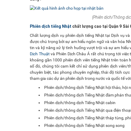
(Phiên dịch/Thông dịch
Phiên dịch tiếng Nhật
chất lượng cao tại Quận 9 Sài
Chất lượng dịch vụ phiên dịch tiếng Nhật tại Dịch vụ v
được chú trọng bởi sự am hiểu ngôn ngữ và văn hóa Nhậ
tin và kỹ năng xử lý tình huống vượt trội và sự am hiể
Dịch Thuật
và Phiên Dịch Châu Á rất chú trọng tới việc 
khoảng gần 1000 phiên dịch viên tiếng Nhật trên toàn 
số đó, chúng tôi cam kết chỉ sử dụng phiên dịch viên
chuyên biệt, tác phong chuyên nghiệp, thái độ tích cự
tham gia các dự án phiên dịch trong nước và quốc tế vớ
Phiên dịch/thông dịch Tiếng Nhật hội thảo, hội 
Phiên dịch/thông dịch Tiếng Nhật đàm phán th
Phiên dịch/thông dịch Tiếng Nhật cabin
Phiên dịch/thông dịch Tiếng Nhật qua điện thoạ
Phiên dịch/thông dịch Tiếng Nhật tháp tùng, phi
Phiên dịch/thông dịch Tiếng Nhật song song