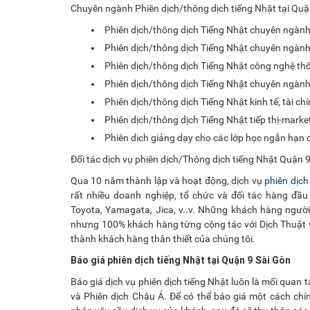
Chuyên ngành Phiên dịch/thông dịch tiếng Nhật tại Quậ
Phiên dịch/thông dịch Tiếng Nhật chuyên ngành
Phiên dịch/thông dịch Tiếng Nhật chuyên ngành 
Phiên dịch/thông dịch Tiếng Nhật công nghệ thô
Phiên dịch/thông dịch Tiếng Nhật chuyên ngành
Phiên dịch/thông dịch Tiếng Nhật kinh tế, tài ch
Phiên dịch/thông dịch Tiếng Nhật tiếp thị-marke
Phiên dich giảng dạy cho các lớp học ngắn hạn 
Đối tác dịch vụ phiên dịch/Thông dịch tiếng Nhật Quận 
Qua 10 năm thành lập và hoạt động, dịch vụ
phiên dịch
rất nhiều doanh nghiệp, tổ chức và đối tác hàng đầ
Toyota, Yamagata, Jica, v..v. Những khách hàng ngườ
nhưng 100% khách hàng từng cộng tác với Dịch Thuật và
thành khách hàng thân thiết của chúng tôi.
Báo giá phiên dịch tiếng Nhật tại Quận 9 Sài Gòn
Báo giá dịch vụ phiên dịch tiếng Nhật luôn là mối quan 
và Phiên dịch Châu Á. Để có thể báo giá một cách ch