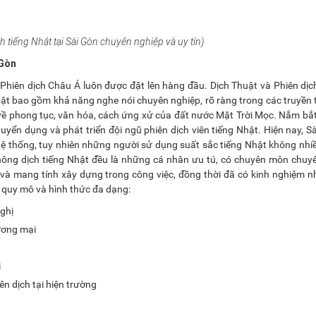
 tiếng Nhật tại Sài Gòn chuyên nghiệp và uy tín)
 Gòn
à Phiên dịch Châu Á luôn được đặt lên hàng đầu. Dịch Thuật và Phiên dị
t bao gồm khả năng nghe nói chuyên nghiệp, rõ ràng trong các truyền 
u về phong tục, văn hóa, cách ứng xử của đất nước Mặt Trời Mọc. Nắm bắt
tuyển dụng và phát triển đội ngũ phiên dịch viên tiếng Nhật. Hiện nay, S
hệ thống, tuy nhiên những người sử dụng suất sắc tiếng Nhật không nhi
/thông dịch tiếng Nhật đều là những cá nhân ưu tú, có chuyên môn chu
c và mang tính xây dựng trong công việc, đồng thời đã có kinh nghiệm 
i quy mô và hình thức đa dạng:
nghị
ương mại
i
ên dịch tại hiện trường