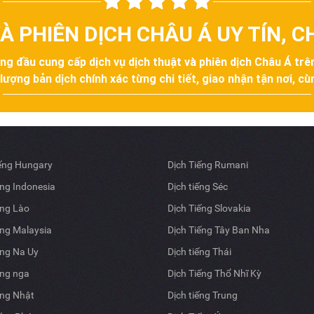
À PHIÊN DỊCH CHÂU Á UY TÍN, 
àng đầu cung cấp dịch vụ dịch thuật và phiên dịch Châu Á tr
ợng bản dịch chính xác từng chi tiết, giao nhận tận nơi, cùn
iếng Hungary
Dịch Tiếng Rumani
ếng Indonesia
Dịch tiếng Séc
ếng Lào
Dịch Tiếng Slovakia
ếng Malaysia
Dịch Tiếng Tây Ban Nha
ếng Na Uy
Dịch tiếng Thái
ếng nga
Dịch Tiếng Thổ Nhĩ Kỳ
ếng Nhật
Dịch tiếng Trung