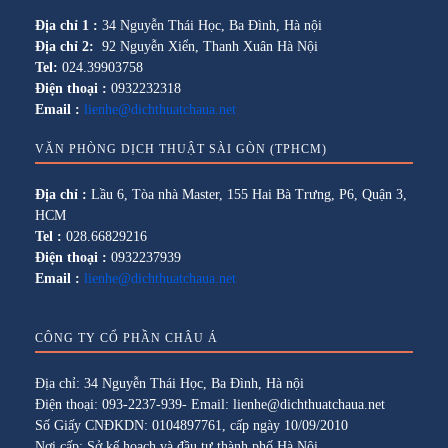
Địa chỉ 1 :
34 Nguyễn Thái Học, Ba Đình, Hà nội
Địa chỉ 2:
92 Nguyễn Xiển, Thanh Xuân Hà Nội
Tel:
024.39903758
Điện thoại :
0932232318
Email :
lienhe@dichthuatchaua.net
VĂN PHÒNG DỊCH THUẬT SÀI GÒN (TPHCM)
Địa chỉ :
Lầu 6, Tòa nhà Master, 155 Hai Bà Trưng, P6, Quận 3,
HCM
Tel :
028.66829216
Điện thoại :
0932237939
Email :
lienhe@dichthuatchaua.net
CÔNG TY CỔ PHẦN CHÂU Á
Địa chỉ: 34 Nguyễn Thái Học, Ba Đình, Hà nội
Điện thoại: 093-2237-939- Email: lienhe@dichthuatchaua.net
Số Giấy CNĐKDN: 0104897761, cấp ngày 10/09/2010
Nơi cấp: Sở kế hoạch và đầu tư thành phố Hà Nội