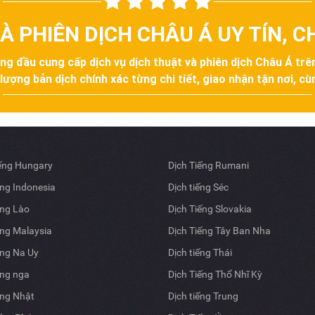
À PHIÊN DỊCH CHÂU Á UY TÍN, 
àng đầu cung cấp dịch vụ dịch thuật và phiên dịch Châu Á tr
ợng bản dịch chính xác từng chi tiết, giao nhận tận nơi, cùn
iếng Hungary
Dịch Tiếng Rumani
ếng Indonesia
Dịch tiếng Séc
ếng Lào
Dịch Tiếng Slovakia
ếng Malaysia
Dịch Tiếng Tây Ban Nha
ếng Na Uy
Dịch tiếng Thái
ếng nga
Dịch Tiếng Thổ Nhĩ Kỳ
ếng Nhật
Dịch tiếng Trung