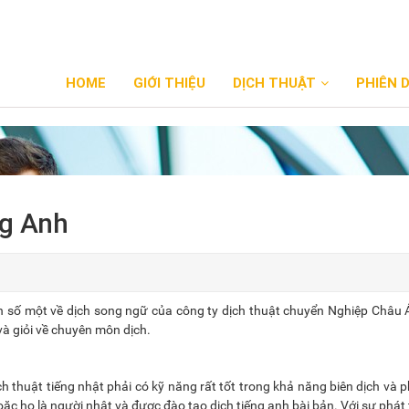
HOME
GIỚI THIỆU
DỊCH THUẬT
PHIÊN 
ng Anh
n số một về dịch song ngữ của công ty dịch thuật chuyển Nghiệp Châu Á
và giỏi về chuyên môn dịch.
ch thuật tiếng nhật phải có kỹ năng rất tốt trong khả năng biên dịch và p
 hoặc họ là người nhật và được đào tạo dịch tiếng anh bài bản. Với sự phát 