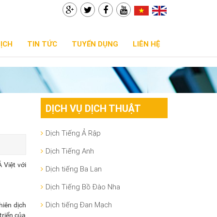
DỊCH
TIN TỨC
TUYỂN DỤNG
LIÊN HỆ
DỊCH VỤ DỊCH THUẬT
Dịch Tiếng Ả Rập
Dịch Tiếng Anh
 Việt với
Dịch tiếng Ba Lan
Dịch Tiếng Bồ Đào Nha
Dịch tiếng Đan Mạch
hiên dịch
triển của