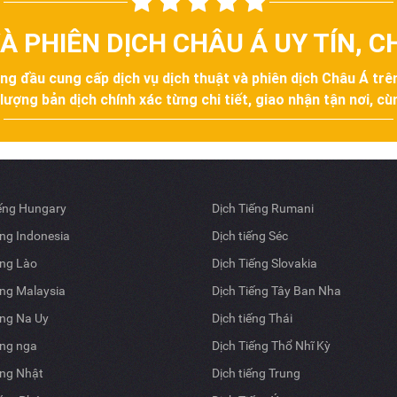
À PHIÊN DỊCH CHÂU Á UY TÍN, 
àng đầu cung cấp dịch vụ dịch thuật và phiên dịch Châu Á tr
ợng bản dịch chính xác từng chi tiết, giao nhận tận nơi, cùn
iếng Hungary
Dịch Tiếng Rumani
ếng Indonesia
Dịch tiếng Séc
ếng Lào
Dịch Tiếng Slovakia
ếng Malaysia
Dịch Tiếng Tây Ban Nha
ếng Na Uy
Dịch tiếng Thái
ếng nga
Dịch Tiếng Thổ Nhĩ Kỳ
ếng Nhật
Dịch tiếng Trung