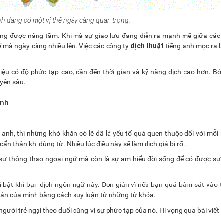
anh đang có một vị thế ngày càng quan trọng.
càng được nâng tầm. Khi mà sự giao lưu đang diễn ra mạnh mẽ giữa các
dịch thuật
hế mà ngày càng nhiều lên. Việc các công ty
tiếng anh mọc ra l
 liệu có độ phức tạp cao, cần đến thời gian và kỹ năng dịch cao hơn. B
yên sâu.
anh
 anh, thì những khó khăn có lẽ đã là yếu tố quá quen thuộc đối với mỗi 
cẩn thận khi dùng từ. Nhiều lúc điều này sẽ làm dịch giả bị rối.
là sự thông thạo ngoại ngữ mà còn là sự am hiểu đời sống để có được sự
i bật khi bạn dịch ngôn ngữ này. Đơn giản vì nếu bạn quá bám sát vào
ản của mình bằng cách suy luận từ những từ khóa.
 người trẻ ngại theo đuổi cũng vì sự phức tạp của nó. Hi vọng qua bài viết