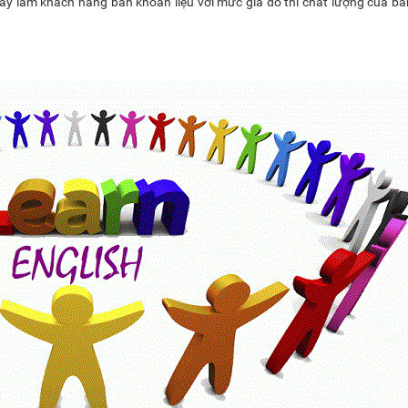
 này làm khách hàng băn khoăn liệu với mức giá đó thì chất lượng của bả