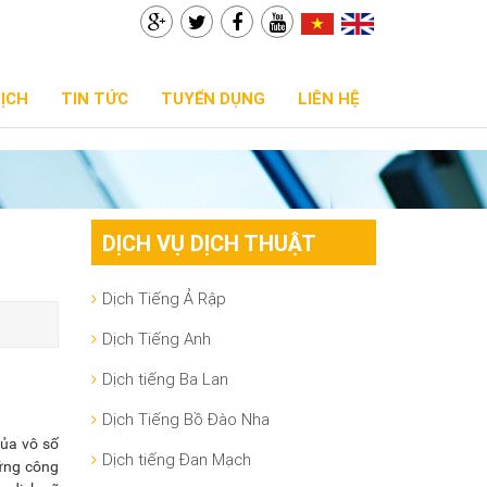
DỊCH
TIN TỨC
TUYỂN DỤNG
LIÊN HỆ
DỊCH VỤ DỊCH THUẬT
Dịch Tiếng Ả Rập
Dịch Tiếng Anh
Dịch tiếng Ba Lan
Dịch Tiếng Bồ Đào Nha
của vô số
Dịch tiếng Đan Mạch
hững công