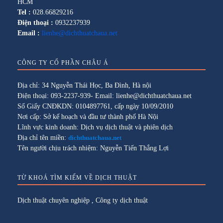
HCM
Tel :
028.66829216
Điện thoại :
0932237939
Email :
lienhe@dichthuatchaua.net
CÔNG TY CỔ PHẦN CHÂU Á
Địa chỉ: 34 Nguyễn Thái Học, Ba Đình, Hà nội
Điện thoại: 093-2237-939- Email: lienhe@dichthuatchaua.net
Số Giấy CNĐKDN: 0104897761, cấp ngày 10/09/2010
Nơi cấp: Sở kế hoạch và đầu tư thành phố Hà Nội
Lĩnh vực kinh doanh: Dịch vụ dịch thuật và phiên dịch
Địa chỉ tên miền:
dichthuatchaua.net
Tên người chịu trách nhiệm: Nguyễn Tiến Thắng Lợi
TỪ KHOÁ TÌM KIẾM VỀ DỊCH THUẬT
Dịch thuật chuyên nghiệp
,
Công ty dịch thuật