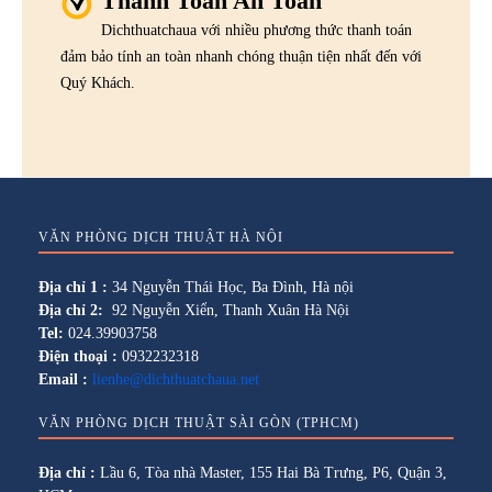
Thanh Toán An Toàn
Dichthuatchaua với nhiều phương thức thanh toán
đảm bảo tính an toàn nhanh chóng thuận tiện nhất đến với
Quý Khách.
VĂN PHÒNG DỊCH THUẬT HÀ NỘI
Địa chỉ 1 :
34 Nguyễn Thái Học, Ba Đình, Hà nội
Địa chỉ 2:
92 Nguyễn Xiển, Thanh Xuân Hà Nội
Tel:
024.39903758
Điện thoại :
0932232318
Email :
lienhe@dichthuatchaua.net
VĂN PHÒNG DỊCH THUẬT SÀI GÒN (TPHCM)
Địa chỉ :
Lầu 6, Tòa nhà Master, 155 Hai Bà Trưng, P6, Quận 3,