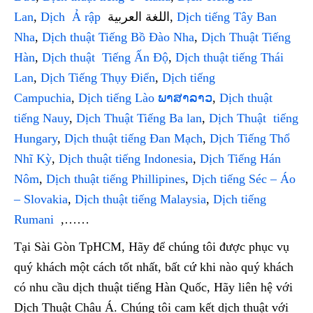
Lan
,
Dịch Ả rập
اللغة العربية,
Dịch tiếng Tây Ban
Nha
,
Dịch thuật Tiếng Bồ Đào Nha
,
Dịch Thuật Tiếng
Hàn
,
Dịch thuật Tiếng Ấn Độ
,
Dịch thuật tiếng Thái
Lan
,
Dịch Tiếng Thụy Điển
,
Dịch tiếng
Campuchia
,
Dịch tiếng Lào ພາສາລາວ
,
Dịch thuật
tiếng Nauy
,
Dịch Thuật Tiếng Ba lan
,
Dịch Thuật tiếng
Hungary
,
Dịch thuật tiếng Đan Mạch
,
Dịch Tiếng Thổ
Nhĩ Kỳ
,
Dịch thuật tiếng Indonesia
,
Dịch Tiếng Hán
Nôm
,
Dịch thuật tiếng Phillipines
,
Dịch tiếng Séc – Áo
– Slovakia
,
Dịch thuật tiếng Malaysia
,
Dịch tiếng
Rumani
,……
Tại Sài Gòn TpHCM, Hãy để chúng tôi được phục vụ
quý khách một cách tốt nhất, bất cứ khi nào quý khách
có nhu cầu dịch thuật tiếng Hàn Quốc, Hãy liên hệ với
Dịch Thuật Châu Á. Chúng tôi cam kết dịch thuật với