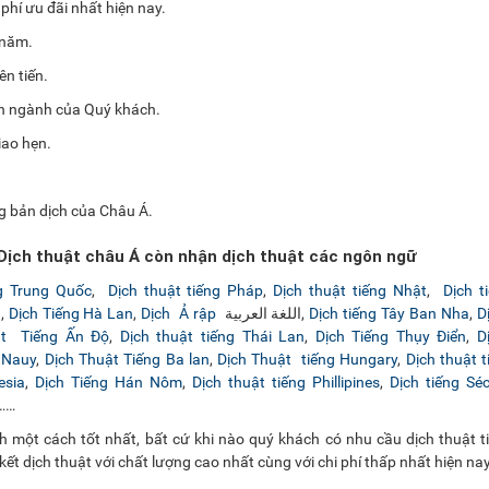
phí ưu đãi nhất hiện nay.
 năm.
n tiến.
ên ngành của Quý khách.
iao hẹn.
g bản dịch của Châu Á.
 Dịch thuật châu Á còn nhận dịch thuật các ngôn ngữ
ng Trung Quốc
,
Dịch thuật tiếng Pháp
,
Dịch thuật tiếng Nhật
,
Dịch t
a
,
Dịch Tiếng Hà Lan
,
Dịch Ả rập
اللغة العربية,
Dịch tiếng Tây Ban Nha
,
D
ật Tiếng Ấn Độ
,
Dịch thuật tiếng Thái Lan
,
Dịch Tiếng Thụy Điển
,
D
g Nauy
,
Dịch Thuật Tiếng Ba lan
,
Dịch Thuật tiếng Hungary
,
Dịch thuật 
esia
,
Dịch Tiếng Hán Nôm
,
Dịch thuật tiếng Phillipines
,
Dịch tiếng Sé
……
h một cách tốt nhất, bất cứ khi nào quý khách có nhu cầu dịch thuật 
ết dịch thuật với chất lượng cao nhất cùng với chi phí thấp nhất hiện nay