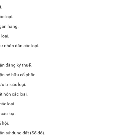
i.
c loại.
ngân hàng.
loại.
ư nhân dân các loại.
ận đăng ký thuế.
ận sở hữu cổ phần.
 trí các loại.
 hôn các loại.
ác loại.
các loại.
 hội.
ận sử dụng đất (Số đỏ).