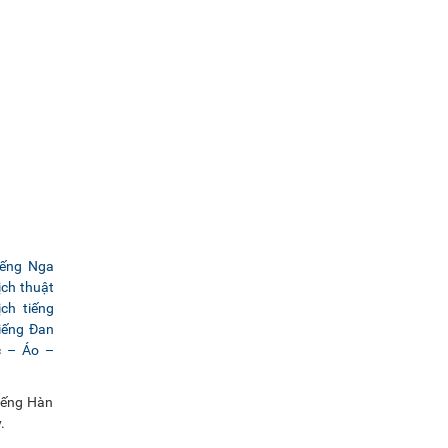
iếng Nga
ịch thuật
ịch tiếng
tiếng Đan
c – Áo –
tiếng Hàn
.