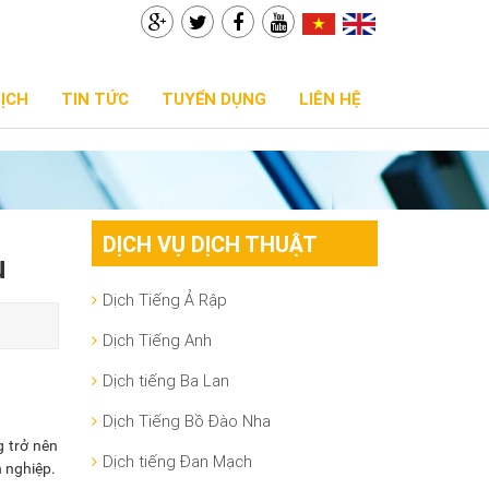
DỊCH
TIN TỨC
TUYỂN DỤNG
LIÊN HỆ
DỊCH VỤ DỊCH THUẬT
u
Dịch Tiếng Ả Rập
Dịch Tiếng Anh
Dịch tiếng Ba Lan
Dịch Tiếng Bồ Đào Nha
 trở nên
Dịch tiếng Đan Mạch
h nghiệp.