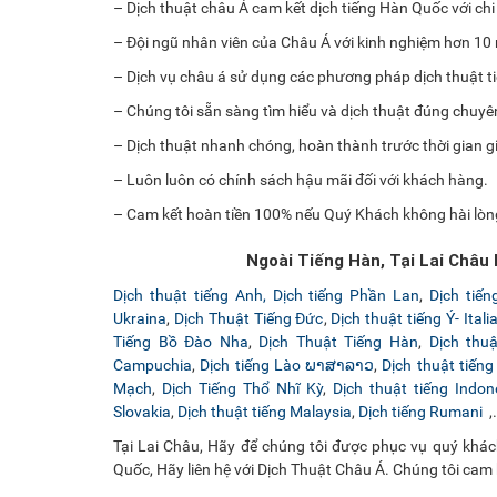
– Dịch thuật châu Á cam kết dịch tiếng Hàn Quốc với chi 
– Đội ngũ nhân viên của Châu Á với kinh nghiệm hơn 10
– Dịch vụ châu á sử dụng các phương pháp dịch thuật tiê
– Chúng tôi sẵn sàng tìm hiểu và dịch thuật đúng chuy
– Dịch thuật nhanh chóng, hoàn thành trước thời gian g
– Luôn luôn có chính sách hậu mãi đối với khách hàng.
– Cam kết hoàn tiền 100% nếu Quý Khách không hài lòn
Ngoài Tiếng Hàn, Tại Lai Châu
Dịch thuật tiếng Anh,
Dịch tiếng Phần Lan
,
Dịch tiế
Ukraina
,
Dịch Thuật Tiếng Đức
,
Dịch thuật tiếng Ý- Itali
Tiếng Bồ Đào Nha
,
Dịch Thuật Tiếng Hàn
,
Dịch thu
Campuchia
,
Dịch tiếng Lào ພາສາລາວ
,
Dịch thuật tiến
Mạch
,
Dịch Tiếng Thổ Nhĩ Kỳ
,
Dịch thuật tiếng Indon
Slovakia
,
Dịch thuật tiếng Malaysia
,
Dịch tiếng Rumani
,
Tại Lai Châu, Hãy để chúng tôi được phục vụ quý khác
Quốc, Hãy liên hệ với Dịch Thuật Châu Á. Chúng tôi cam k