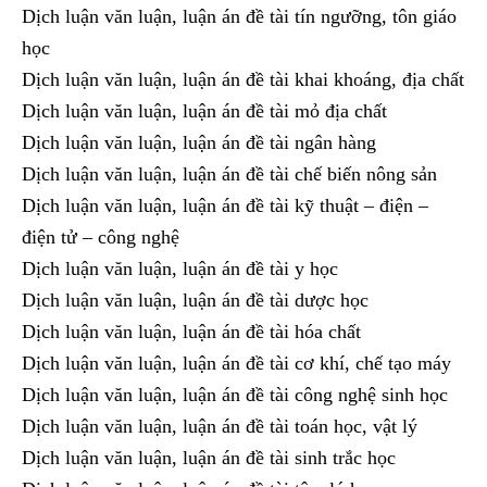
Dịch luận văn luận, luận án đề tài tín ngưỡng, tôn giáo
học
Dịch luận văn luận, luận án đề tài khai khoáng, địa chất
Dịch luận văn luận, luận án đề tài mỏ địa chất
Dịch luận văn luận, luận án đề tài ngân hàng
Dịch luận văn luận, luận án đề tài chế biến nông sản
Dịch luận văn luận, luận án đề tài kỹ thuật – điện –
điện tử – công nghệ
Dịch luận văn luận, luận án đề tài y học
Dịch luận văn luận, luận án đề tài dược học
Dịch luận văn luận, luận án đề tài hóa chất
Dịch luận văn luận, luận án đề tài cơ khí, chế tạo máy
Dịch luận văn luận, luận án đề tài công nghệ sinh học
Dịch luận văn luận, luận án đề tài toán học, vật lý
Dịch luận văn luận, luận án đề tài sinh trắc học