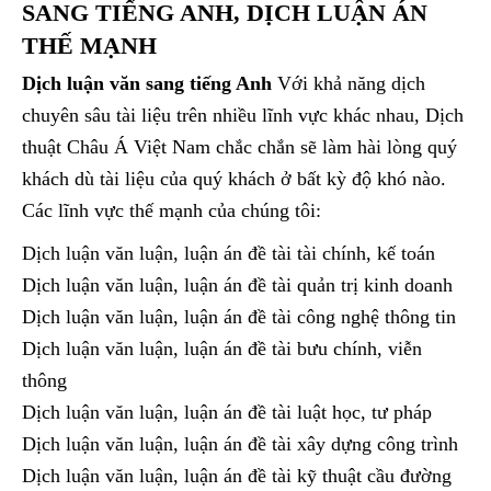
SANG TIẾNG ANH, DỊCH LUẬN ÁN
THẾ MẠNH
Dịch luận văn sang tiếng Anh
Với khả năng dịch
chuyên sâu tài liệu trên nhiều lĩnh vực khác nhau, Dịch
thuật Châu Á Việt Nam chắc chắn sẽ làm hài lòng quý
khách dù tài liệu của quý khách ở bất kỳ độ khó nào.
Các lĩnh vực thế mạnh của chúng tôi:
Dịch luận văn luận, luận án đề tài tài chính, kế toán
Dịch luận văn luận, luận án đề tài quản trị kinh doanh
Dịch luận văn luận, luận án đề tài công nghệ thông tin
Dịch luận văn luận, luận án đề tài bưu chính, viễn
thông
Dịch luận văn luận, luận án đề tài luật học, tư pháp
Dịch luận văn luận, luận án đề tài xây dựng công trình
Dịch luận văn luận, luận án đề tài kỹ thuật cầu đường