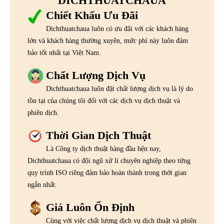
DICHTHUATCHAUA
Chiết Khấu Ưu Đãi
Dichthuatchaua luôn có ưu đãi với các khách hàng
lớn và khách hàng thường xuyên, mức phí này luôn đảm
bảo tốt nhất tại Việt Nam.
Chất Lượng Dịch Vụ
Dichthuatchaua luôn đặt chất lượng dịch vụ là lý do
tồn tại của chúng tôi đối với các dịch vụ dịch thuật và
phiên dịch.
Thời Gian Dịch Thuật
Là Công ty dịch thuật hàng đầu hện nay,
Dichthuatchaua có đội ngũ xử lí chuyên nghiệp theo từng
quy trình ISO riêng đảm bảo hoàn thành trong thời gian
ngắn nhất.
Giá Luôn Ổn Định
Cùng với việc chất lượng dịch vụ dịch thuật và phiên