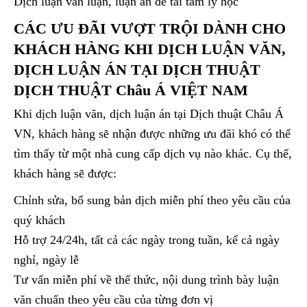
Dịch luận văn luận, luận án đề tài tâm lý học
CÁC ƯU ĐÃI VƯỢT TRỘI DÀNH CHO
KHÁCH HÀNG KHI DỊCH LUẬN VĂN,
DỊCH LUẬN ÁN TẠI DỊCH THUẬT
DỊCH THUẬT Châu Á VIỆT NAM
Khi dịch luận văn, dịch luận án tại Dịch thuật Châu Á
VN, khách hàng sẽ nhận được những ưu đãi khó có thể
tìm thấy từ một nhà cung cấp dịch vụ nào khác. Cụ thể,
khách hàng sẽ được:
Chỉnh sửa, bổ sung bản dịch miễn phí theo yêu cầu của
quý khách
Hỗ trợ 24/24h, tất cả các ngày trong tuần, kể cả ngày
nghỉ, ngày lễ
Tư vấn miễn phí về thể thức, nội dung trình bày luận
văn chuẩn theo yêu cầu của từng đơn vị