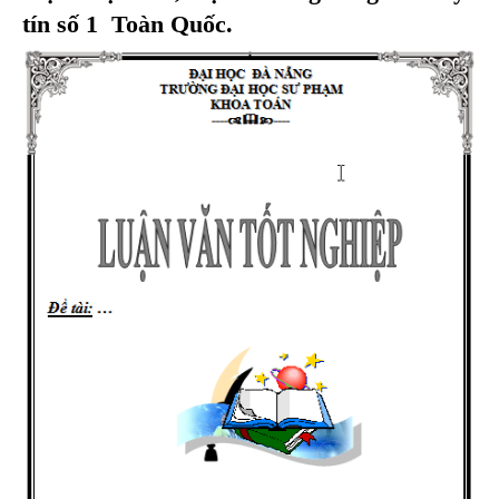
tín số 1 Toàn Quốc.