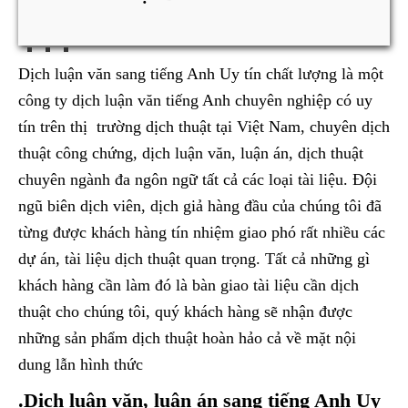
Dịch luận văn sang tiếng Anh Uy tín chất lượng là một
công ty dịch luận văn tiếng Anh chuyên nghiệp có uy
tín trên thị trường dịch thuật tại Việt Nam, chuyên dịch
thuật công chứng, dịch luận văn, luận án, dịch thuật
chuyên ngành đa ngôn ngữ tất cả các loại tài liệu. Đội
ngũ biên dịch viên, dịch giả hàng đầu của chúng tôi đã
từng được khách hàng tín nhiệm giao phó rất nhiều các
dự án, tài liệu dịch thuật quan trọng. Tất cả những gì
khách hàng cần làm đó là bàn giao tài liệu cần dịch
thuật cho chúng tôi, quý khách hàng sẽ nhận được
những sản phẩm dịch thuật hoàn hảo cả về mặt nội
dung lẫn hình thức
.
Dịch luận văn, luận án sang tiếng Anh Uy