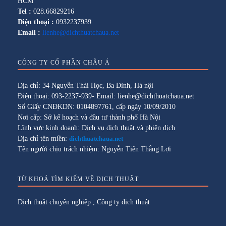
HCM
Tel :
028.66829216
Điện thoại :
0932237939
Email :
lienhe@dichthuatchaua.net
CÔNG TY CỔ PHẦN CHÂU Á
Địa chỉ: 34 Nguyễn Thái Học, Ba Đình, Hà nội
Điện thoại: 093-2237-939- Email: lienhe@dichthuatchaua.net
Số Giấy CNĐKDN: 0104897761, cấp ngày 10/09/2010
Nơi cấp: Sở kế hoạch và đầu tư thành phố Hà Nội
Lĩnh vực kinh doanh: Dịch vụ dịch thuật và phiên dịch
Địa chỉ tên miền:
dichthuatchaua.net
Tên người chịu trách nhiệm: Nguyễn Tiến Thắng Lợi
TỪ KHOÁ TÌM KIẾM VỀ DỊCH THUẬT
Dịch thuật chuyên nghiệp
,
Công ty dịch thuật