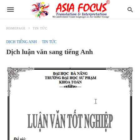
HOMEPAGE
TIN TỨC
DỊCH TIẾNG ANH
TIN TỨC
Dịch luận văn sang tiếng Anh