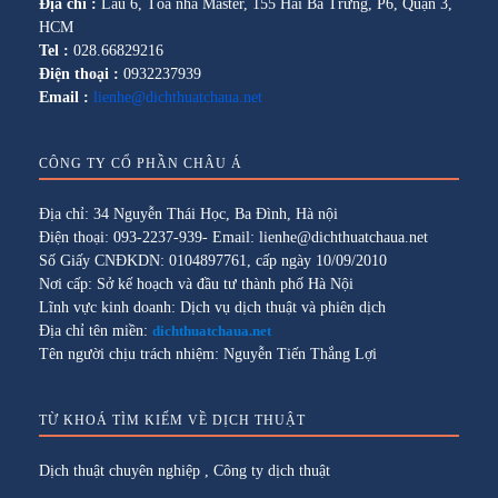
Địa chỉ :
Lầu 6, Tòa nhà Master, 155 Hai Bà Trưng, P6, Quận 3,
HCM
Tel :
028.66829216
Điện thoại :
0932237939
Email :
lienhe@dichthuatchaua.net
CÔNG TY CỔ PHẦN CHÂU Á
Địa chỉ: 34 Nguyễn Thái Học, Ba Đình, Hà nội
Điện thoại: 093-2237-939- Email: lienhe@dichthuatchaua.net
Số Giấy CNĐKDN: 0104897761, cấp ngày 10/09/2010
Nơi cấp: Sở kế hoạch và đầu tư thành phố Hà Nội
Lĩnh vực kinh doanh: Dịch vụ dịch thuật và phiên dịch
Địa chỉ tên miền:
dichthuatchaua.net
Tên người chịu trách nhiệm: Nguyễn Tiến Thắng Lợi
TỪ KHOÁ TÌM KIẾM VỀ DỊCH THUẬT
Dịch thuật chuyên nghiệp
,
Công ty dịch thuật