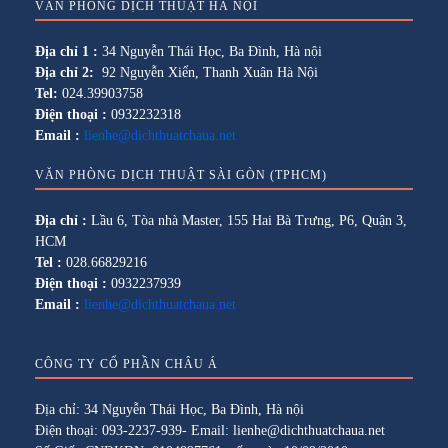
VĂN PHÒNG DỊCH THUẬT HÀ NỘI
Địa chỉ 1 :
34 Nguyễn Thái Học, Ba Đình, Hà nội
Địa chỉ 2:
92 Nguyễn Xiển, Thanh Xuân Hà Nội
Tel:
024.39903758
Điện thoại :
0932232318
Email :
lienhe@dichthuatchaua.net
VĂN PHÒNG DỊCH THUẬT SÀI GÒN (TPHCM)
Địa chỉ :
Lầu 6, Tòa nhà Master, 155 Hai Bà Trưng, P6, Quận 3,
HCM
Tel :
028.66829216
Điện thoại :
0932237939
Email :
lienhe@dichthuatchaua.net
CÔNG TY CỔ PHẦN CHÂU Á
Địa chỉ: 34 Nguyễn Thái Học, Ba Đình, Hà nội
Điện thoại: 093-2237-939- Email: lienhe@dichthuatchaua.net