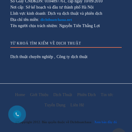
Số Giấy CNĐKDN: 0104897761, cấp ngày 10/09/2010
Nơi cấp: Sở kế hoạch và đầu tư thành phố Hà Nội
Lĩnh vực kinh doanh: Dịch vụ dịch thuật và phiên dịch
Địa chỉ tên miền:
dichthuatchaua.net
Tên người chịu trách nhiệm: Nguyễn Tiến Thắng Lợi
TỪ KHOÁ TÌM KIẾM VỀ DỊCH THUẬT
Dịch thuật chuyên nghiệp
,
Công ty dịch thuật
Home
Giới Thiệu
Dịch Thuật
Phiên Dịch
Tin tức
Tuyển Dụng
Liên Hệ
@Copyright 2012. Bản quyền thuộc về Dichthuatchaua
Xem bản đầy đủ