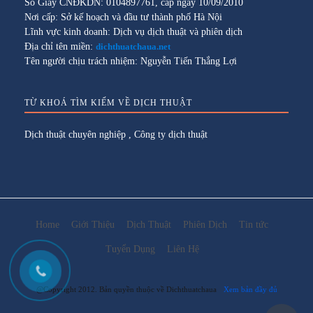
Số Giấy CNĐKDN: 0104897761, cấp ngày 10/09/2010
Nơi cấp: Sở kế hoạch và đầu tư thành phố Hà Nội
Lĩnh vực kinh doanh: Dịch vụ dịch thuật và phiên dịch
Địa chỉ tên miền:
dichthuatchaua.net
Tên người chịu trách nhiệm: Nguyễn Tiến Thắng Lợi
TỪ KHOÁ TÌM KIẾM VỀ DỊCH THUẬT
Dịch thuật chuyên nghiệp
,
Công ty dịch thuật
Home
Giới Thiệu
Dịch Thuật
Phiên Dịch
Tin tức
Tuyển Dụng
Liên Hệ
@Copyright 2012. Bản quyền thuộc về Dichthuatchaua
Xem bản đầy đủ