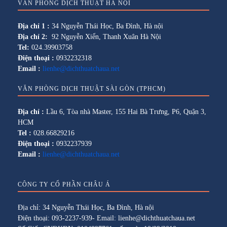
VĂN PHÒNG DỊCH THUẬT HÀ NỘI
Địa chỉ 1 :
34 Nguyễn Thái Học, Ba Đình, Hà nội
Địa chỉ 2:
92 Nguyễn Xiển, Thanh Xuân Hà Nội
Tel:
024.39903758
Điện thoại :
0932232318
Email :
lienhe@dichthuatchaua.net
VĂN PHÒNG DỊCH THUẬT SÀI GÒN (TPHCM)
Địa chỉ :
Lầu 6, Tòa nhà Master, 155 Hai Bà Trưng, P6, Quận 3,
HCM
Tel :
028.66829216
Điện thoại :
0932237939
Email :
lienhe@dichthuatchaua.net
CÔNG TY CỔ PHẦN CHÂU Á
Địa chỉ: 34 Nguyễn Thái Học, Ba Đình, Hà nội
Điện thoại: 093-2237-939- Email: lienhe@dichthuatchaua.net