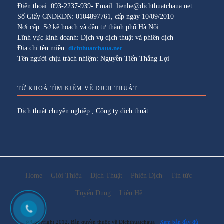
Điện thoại: 093-2237-939- Email: lienhe@dichthuatchaua.net
Số Giấy CNĐKDN: 0104897761, cấp ngày 10/09/2010
Nơi cấp: Sở kế hoạch và đầu tư thành phố Hà Nội
Lĩnh vực kinh doanh: Dịch vụ dịch thuật và phiên dịch
Địa chỉ tên miền:
dichthuatchaua.net
Tên người chịu trách nhiệm: Nguyễn Tiến Thắng Lợi
TỪ KHOÁ TÌM KIẾM VỀ DỊCH THUẬT
Dịch thuật chuyên nghiệp
,
Công ty dịch thuật
Home
Giới Thiệu
Dịch Thuật
Phiên Dịch
Tin tức
Tuyển Dụng
Liên Hệ
@Copyright 2012. Bản quyền thuộc về Dichthuatchaua
Xem bản đầy đủ