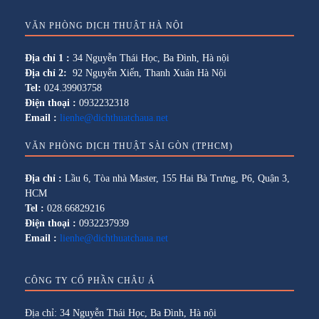
VĂN PHÒNG DỊCH THUẬT HÀ NỘI
Địa chỉ 1 :
34 Nguyễn Thái Học, Ba Đình, Hà nội
Địa chỉ 2:
92 Nguyễn Xiển, Thanh Xuân Hà Nội
Tel:
024.39903758
Điện thoại :
0932232318
Email :
lienhe@dichthuatchaua.net
VĂN PHÒNG DỊCH THUẬT SÀI GÒN (TPHCM)
Địa chỉ :
Lầu 6, Tòa nhà Master, 155 Hai Bà Trưng, P6, Quận 3,
HCM
Tel :
028.66829216
Điện thoại :
0932237939
Email :
lienhe@dichthuatchaua.net
CÔNG TY CỔ PHẦN CHÂU Á
Địa chỉ: 34 Nguyễn Thái Học, Ba Đình, Hà nội