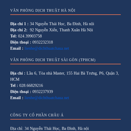
VĂN PHÒNG DỊCH THUẬT HÀ NỘI
Địa chỉ 1 :
34 Nguyễn Thái Học, Ba Đình, Hà nội
Địa chỉ 2:
92 Nguyễn Xiển, Thanh Xuân Hà Nội
Tel:
024.39903758
Điện thoại :
0932232318
Email :
lienhe@dichthuatchaua.net
VĂN PHÒNG DỊCH THUẬT SÀI GÒN (TPHCM)
Địa chỉ :
Lầu 6, Tòa nhà Master, 155 Hai Bà Trưng, P6, Quận 3,
HCM
Tel :
028.66829216
Điện thoại :
0932237939
Email :
lienhe@dichthuatchaua.net
CÔNG TY CỔ PHẦN CHÂU Á
Địa chỉ: 34 Nguyễn Thái Học, Ba Đình, Hà nội