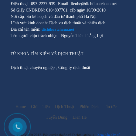
Điện thoại: 093-2237-939- Email: lienhe@dichthuatchaua.net
Số Giấy CNĐKDN: 0104897761, cấp ngày 10/09/2010
Nơi cấp: Sở kế hoạch và đầu tư thành phố Hà Nội
Lĩnh vực kinh doanh: Dịch vụ dịch thuật và phiên dịch
Địa chỉ tên miền:
dichthuatchaua.net
Tên người chịu trách nhiệm: Nguyễn Tiến Thắng Lợi
TỪ KHOÁ TÌM KIẾM VỀ DỊCH THUẬT
Dịch thuật chuyên nghiệp
,
Công ty dịch thuật
Home
Giới Thiệu
Dịch Thuật
Phiên Dịch
Tin tức
Tuyển Dụng
Liên Hệ
@Copyright 2012. Bản quyền thuộc về Dichthuatchaua
Xem bản đầy đủ