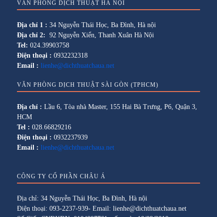
VĂN PHÒNG DỊCH THUẬT HÀ NỘI
Địa chỉ 1 :
34 Nguyễn Thái Học, Ba Đình, Hà nội
Địa chỉ 2:
92 Nguyễn Xiển, Thanh Xuân Hà Nội
Tel:
024.39903758
Điện thoại :
0932232318
Email :
lienhe@dichthuatchaua.net
VĂN PHÒNG DỊCH THUẬT SÀI GÒN (TPHCM)
Địa chỉ :
Lầu 6, Tòa nhà Master, 155 Hai Bà Trưng, P6, Quận 3,
HCM
Tel :
028.66829216
Điện thoại :
0932237939
Email :
lienhe@dichthuatchaua.net
CÔNG TY CỔ PHẦN CHÂU Á
Địa chỉ: 34 Nguyễn Thái Học, Ba Đình, Hà nội
Điện thoại: 093-2237-939- Email: lienhe@dichthuatchaua.net