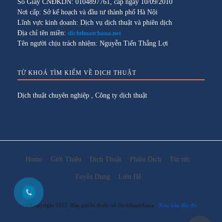
Số Giấy CNĐKDN: 0104897761, cấp ngày 10/09/2010
Nơi cấp: Sở kế hoạch và đầu tư thành phố Hà Nội
Lĩnh vực kinh doanh: Dịch vụ dịch thuật và phiên dịch
Địa chỉ tên miền:
dichthuatchaua.net
Tên người chịu trách nhiệm: Nguyễn Tiến Thắng Lợi
TỪ KHOÁ TÌM KIẾM VỀ DỊCH THUẬT
Dịch thuật chuyên nghiệp
,
Công ty dịch thuật
Home
Giới Thiệu
Dịch Thuật
Phiên Dịch
Tin tức
Tuyển Dụng
Liên Hệ
@Copyright 2012. Bản quyền thuộc về Dichthuatchaua
Xem bản đầy đủ