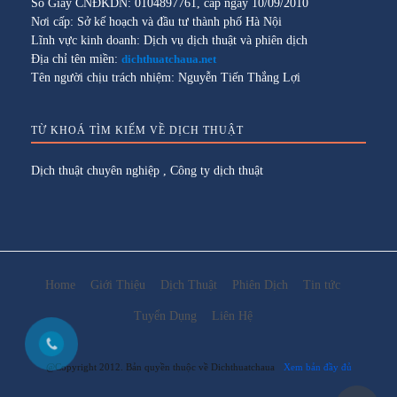
Số Giấy CNĐKDN: 0104897761, cấp ngày 10/09/2010
Nơi cấp: Sở kế hoạch và đầu tư thành phố Hà Nội
Lĩnh vực kinh doanh: Dịch vụ dịch thuật và phiên dịch
Địa chỉ tên miền:
dichthuatchaua.net
Tên người chịu trách nhiệm: Nguyễn Tiến Thắng Lợi
TỪ KHOÁ TÌM KIẾM VỀ DỊCH THUẬT
Dịch thuật chuyên nghiệp
,
Công ty dịch thuật
Home
Giới Thiệu
Dịch Thuật
Phiên Dịch
Tin tức
Tuyển Dụng
Liên Hệ
@Copyright 2012. Bản quyền thuộc về Dichthuatchaua
Xem bản đầy đủ