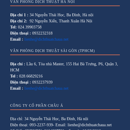
VĂN PHÒNG DỊCH THUẬT HÀ NỘI
Địa chỉ 1 :
34 Nguyễn Thái Học, Ba Đình, Hà nội
Địa chỉ 2:
92 Nguyễn Xiển, Thanh Xuân Hà Nội
Tel:
024.39903758
Điện thoại :
0932232318
Email :
lienhe@dichthuatchaua.net
VĂN PHÒNG DỊCH THUẬT SÀI GÒN (TPHCM)
Địa chỉ :
Lầu 6, Tòa nhà Master, 155 Hai Bà Trưng, P6, Quận 3,
HCM
Tel :
028.66829216
Điện thoại :
0932237939
Email :
lienhe@dichthuatchaua.net
CÔNG TY CỔ PHẦN CHÂU Á
Địa chỉ: 34 Nguyễn Thái Học, Ba Đình, Hà nội
Điện thoại: 093-2237-939- Email: lienhe@dichthuatchaua.net