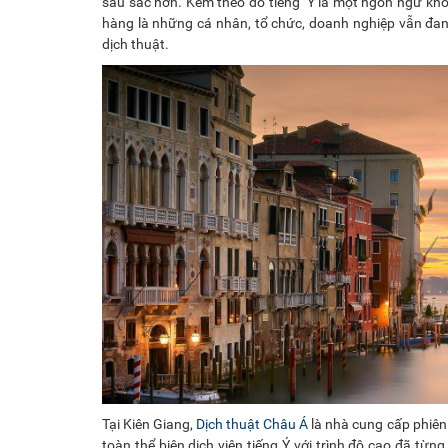
sâu sắc hơn. Kèm theo đó tiếng Ý là một ngôn ngữ k
hàng là những cá nhân, tổ chức, doanh nghiệp vẫn đang 
dịch thuật.
Tại Kiên Giang,
Dịch thuật Châu Á
là nhà cung cấp phiên 
toàn thể biên dịch viên tiếng Ý với trình độ cao đã từ