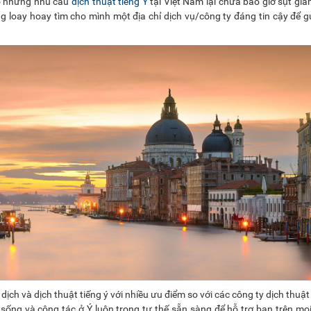
hó nhưng nhu cầu
dịch thuật tiếng Ý
tại Việt Nam lại chưa bao giờ sụt gi
loay hoay tìm cho mình một địa chỉ dịch vụ/công ty đáng tin cậy để gửi
dịch và dịch thuật tiếng ý với nhiều ưu điểm so với các công ty dịch thuật
ng sống và công tác ở Ý luôn trong tư thế sẵn sàng để hỗ trợ bạn trên m