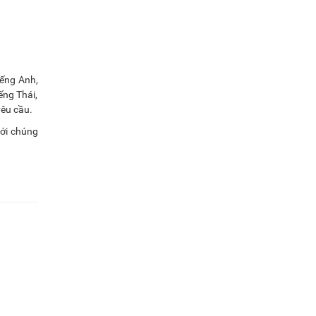
iếng Anh,
ếng Thái,
yêu cầu.
với chúng