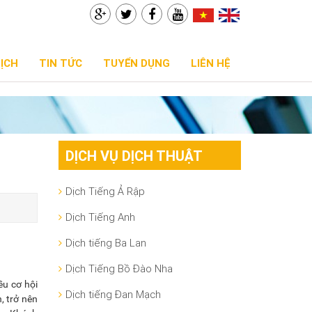
DỊCH
TIN TỨC
TUYỂN DỤNG
LIÊN HỆ
DỊCH VỤ DỊCH THUẬT
Dịch Tiếng Ả Rập
Dịch Tiếng Anh
Dịch tiếng Ba Lan
Dịch Tiếng Bồ Đào Nha
ều cơ hội
Dịch tiếng Đan Mạch
, trở nên