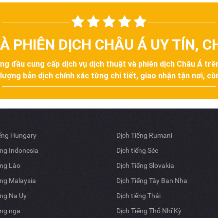
À PHIÊN DỊCH CHÂU Á UY TÍN, 
àng đầu cung cấp dịch vụ dịch thuật và phiên dịch Châu Á tr
ợng bản dịch chính xác từng chi tiết, giao nhận tận nơi, cùn
iếng Hungary
Dịch Tiếng Rumani
ếng Indonesia
Dịch tiếng Séc
ếng Lào
Dịch Tiếng Slovakia
ếng Malaysia
Dịch Tiếng Tây Ban Nha
ếng Na Uy
Dịch tiếng Thái
ếng nga
Dịch Tiếng Thổ Nhĩ Kỳ